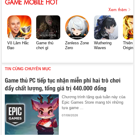
GAME MOBILE HOT
Xem thêm
Võ Lâm Hắc
Game thủ
Zenless Zone
Wuthering
Thiên 
Đạo
chơi gì
Zero
Waves
Origin
TIN CÙNG CHUYÊN MỤC
Game thủ PC tiếp tục nhận miễn phí hai trò chơi
đầy chất lượng, tổng giá trị 440.000 đồng
Chương trình tặng quà tuần này của
Epic Games Store mang tới những
tựa game ...
07/08/2026