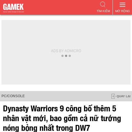
TÌM KIẾM
MỞ RỘNG
PC/CONSOLE
QUAY LẠI
Dynasty Warriors 9 công bố thêm 5
nhân vật mới, bao gồm cả nữ tướng
nóng bỏng nhất trong DW7