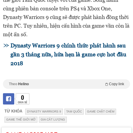
cùng phiên bản console trên PS4 và Xbox One,
Dynasty Warriors 9 cũng sẽ được phát hành đồng thời
trên PC. Tuy nhiên, hiện cấu hình của game vần còn là
một ẩn số.
Dynasty Warriors 9 chính thức phát hành sau
gần 3 tháng nữa, hứa hẹn là game cực hot đầu
2018
Theo
Helino
Copy link
0
CHIA SẺ
TỪ KHÓA
DYNASTY WARRIORS 9
TAM QUỐC
GAME CHẶT CHÉM
GAME THẾ GIỚI MỞ
GIA CÁT LƯỢNG