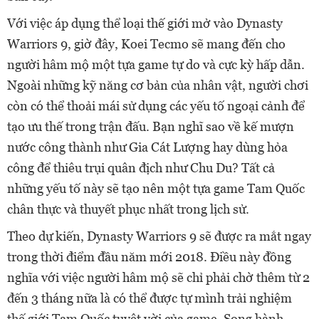
Với việc áp dụng thể loại thế giới mở vào Dynasty
Warriors 9, giờ đây, Koei Tecmo sẽ mang đến cho
người hâm mộ một tựa game tự do và cực kỳ hấp dẫn.
Ngoài những kỹ năng cơ bản của nhân vật, người chơi
còn có thể thoải mái sử dụng các yếu tố ngoại cảnh để
tạo ưu thế trong trận đấu. Bạn nghĩ sao về kế mượn
nước công thành như Gia Cát Lượng hay dùng hỏa
công để thiêu trụi quân địch như Chu Du? Tất cả
những yếu tố này sẽ tạo nên một tựa game Tam Quốc
chân thực và thuyết phục nhất trong lịch sử.
Theo dự kiến, Dynasty Warriors 9 sẽ được ra mắt ngay
trong thời điểm đầu năm mới 2018. Điều này đồng
nghĩa với việc người hâm mộ sẽ chỉ phải chờ thêm từ 2
đến 3 tháng nữa là có thể được tự mình trải nghiệm
thế giới Tam Quốc tuyệt vời của game. Song hành