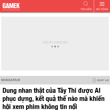
TÌM KIẾM
MỞ RỘNG
MANGA/FILM
QUAY LẠI
Dung nhan thật của Tây Thi được AI
phục dựng, kết quả thế nào mà khiến
hội xem phim không tin nổi