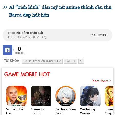
AI "biến hình" dàn mỹ nữ anime thành cầu thủ
Barca đẹp hút hồn
Theo
Đời sống pháp luật
Copy link
15:10 10/07/2025 (GMT +7)
0
CHIA SẺ
TỪ KHÓA
TỨ ĐẠI MỸ NHÂN TRUNG HOA
TÂY THI
AI
GAME MOBILE HOT
Xem thêm
Võ Lâm Hắc
Game thủ
Zenless Zone
Wuthering
Thiên 
Đạo
chơi gì
Zero
Waves
Origin