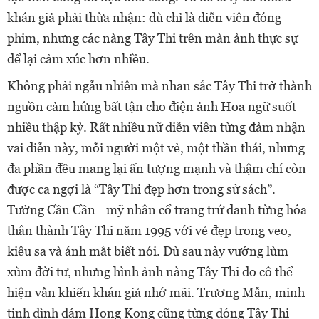
khán giả phải thừa nhận: dù chỉ là diễn viên đóng
phim, nhưng các nàng Tây Thi trên màn ảnh thực sự
để lại cảm xúc hơn nhiều.
Không phải ngẫu nhiên mà nhan sắc Tây Thi trở thành
nguồn cảm hứng bất tận cho điện ảnh Hoa ngữ suốt
nhiều thập kỷ. Rất nhiều nữ diễn viên từng đảm nhận
vai diễn này, mỗi người một vẻ, một thần thái, nhưng
đa phần đều mang lại ấn tượng mạnh và thậm chí còn
được ca ngợi là “Tây Thi đẹp hơn trong sử sách”.
Tưởng Cần Cần - mỹ nhân cổ trang trứ danh từng hóa
thân thành Tây Thi năm 1995 với vẻ đẹp trong veo,
kiêu sa và ánh mắt biết nói. Dù sau này vướng lùm
xùm đời tư, nhưng hình ảnh nàng Tây Thi do cô thể
hiện vẫn khiến khán giả nhớ mãi. Trương Mẫn, minh
tinh đình đám Hong Kong cũng từng đóng Tây Thi