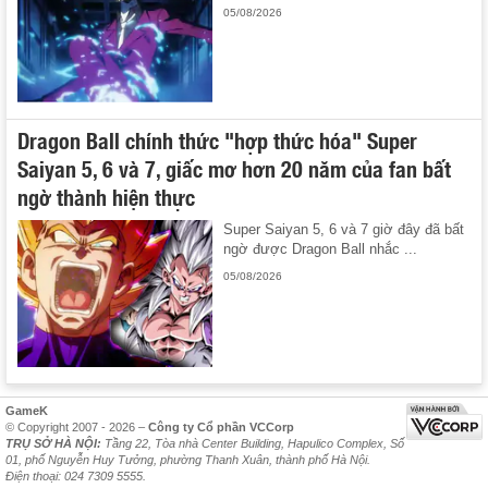
05/08/2026
Dragon Ball chính thức "hợp thức hóa" Super
Saiyan 5, 6 và 7, giấc mơ hơn 20 năm của fan bất
ngờ thành hiện thực
Super Saiyan 5, 6 và 7 giờ đây đã bất
ngờ được Dragon Ball nhắc ...
05/08/2026
GameK
© Copyright 2007 - 2026 –
Công ty Cổ phần VCCorp
TRỤ SỞ HÀ NỘI:
Tầng 22, Tòa nhà Center Building, Hapulico Complex, Số
01, phố Nguyễn Huy Tưởng, phường Thanh Xuân, thành phố Hà Nội.
Điện thoại: 024 7309 5555.