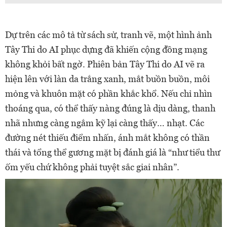
Dự trên các mô tả từ sách sử, tranh vẽ, một hình ảnh
Tây Thi do AI phục dựng đã khiến cộng đồng mạng
không khỏi bất ngờ. Phiên bản Tây Thi do AI vẽ ra
hiện lên với làn da trắng xanh, mắt buồn buồn, môi
mỏng và khuôn mặt có phần khắc khổ. Nếu chỉ nhìn
thoáng qua, có thể thấy nàng đúng là dịu dàng, thanh
nhã nhưng càng ngắm kỹ lại càng thấy… nhạt. Các
đường nét thiếu điểm nhấn, ánh mắt không có thần
thái và tổng thể gương mặt bị đánh giá là “như tiểu thư
ốm yếu chứ không phải tuyệt sắc giai nhân”.