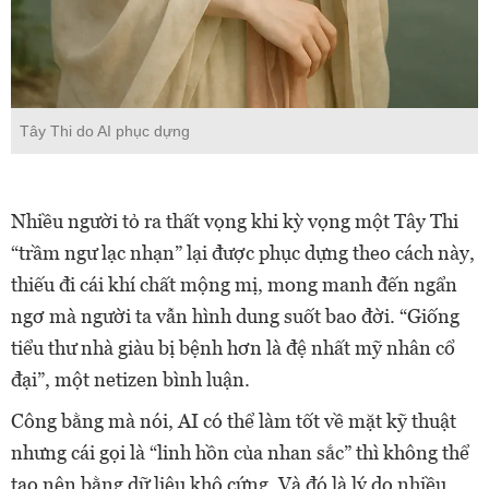
Tây Thi do AI phục dựng
Nhiều người tỏ ra thất vọng khi kỳ vọng một Tây Thi
“trầm ngư lạc nhạn” lại được phục dựng theo cách này,
thiếu đi cái khí chất mộng mị, mong manh đến ngẩn
ngơ mà người ta vẫn hình dung suốt bao đời. “Giống
tiểu thư nhà giàu bị bệnh hơn là đệ nhất mỹ nhân cổ
đại”, một netizen bình luận.
Công bằng mà nói, AI có thể làm tốt về mặt kỹ thuật
nhưng cái gọi là “linh hồn của nhan sắc” thì không thể
tạo nên bằng dữ liệu khô cứng. Và đó là lý do nhiều