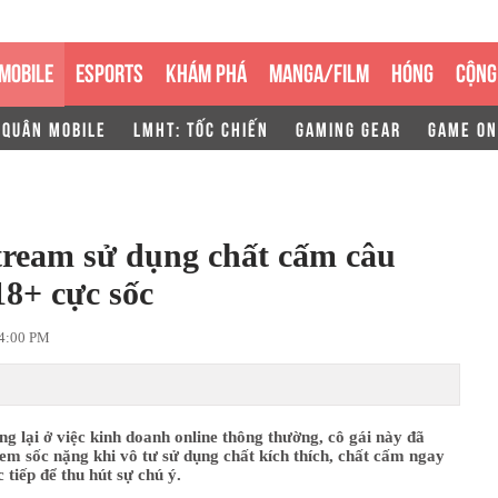
MOBILE
ESPORTS
KHÁM PHÁ
MANGA/FILM
HÓNG
CỘNG
 QUÂN MOBILE
LMHT: TỐC CHIẾN
GAMING GEAR
GAME ON
tream sử dụng chất cấm câu
18+ cực sốc
04:00 PM
g lại ở việc kinh doanh online thông thường, cô gái này đã
em sốc nặng khi vô tư sử dụng chất kích thích, chất cấm ngay
 tiếp để thu hút sự chú ý.