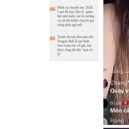
Đỉnh cao huyền học 2026:
Card đồ họa 'đột tử', game
thủ ném luôn vào lò nướng
và cái kết khiến chuyên gia
cũng phải ngả mũ!
Tranh cãi nảy lửa toàn cầu:
Dragon Ball lộ tạo hình
Son Goku lúc về già, fan
khóc ròng hét lên "quá vô
lý"