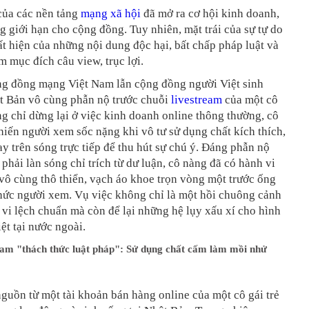
của các nền tảng
mạng xã hội
đã mở ra cơ hội kinh doanh,
g giới hạn cho cộng đồng. Tuy nhiên, mặt trái của sự tự do
ất hiện của những nội dung độc hại, bất chấp pháp luật và
 mục đích câu view, trục lợi.
ng đồng mạng Việt Nam lẫn cộng đồng người Việt sinh
ật Bản vô cùng phẫn nộ trước chuỗi
livestream
của một cô
ng chỉ dừng lại ở việc kinh doanh online thông thường, cô
hiến người xem sốc nặng khi vô tư sử dụng chất kích thích,
y trên sóng trực tiếp để thu hút sự chú ý. Đáng phẫn nộ
 phải làn sóng chỉ trích từ dư luận, cô nàng đã có hành vi
ô cùng thô thiển, vạch áo khoe trọn vòng một trước ống
thức người xem. Vụ việc không chỉ là một hồi chuông cảnh
 vi lệch chuẩn mà còn để lại những hệ lụy xấu xí cho hình
ệt tại nước ngoài.
ream "thách thức luật pháp": Sử dụng chất cấm làm mồi nhử
nguồn từ một tài khoản bán hàng online của một cô gái trẻ