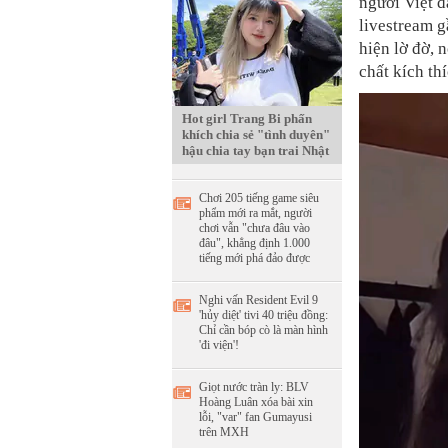
người Việt đ
livestream g
hiện lờ đờ, 
chất kích th
Hot girl Trang Bi phấn
khích chia sẻ "tình duyên"
hậu chia tay bạn trai Nhật
Chơi 205 tiếng game siêu
phẩm mới ra mắt, người
chơi vẫn "chưa đâu vào
đâu", khẳng định 1.000
tiếng mới phá đảo được
Nghi vấn Resident Evil 9
'hủy diệt' tivi 40 triệu đồng:
Chỉ cần bóp cò là màn hình
'đi viện'!
Giọt nước tràn ly: BLV
Hoàng Luân xóa bài xin
lỗi, "var" fan Gumayusi
trên MXH