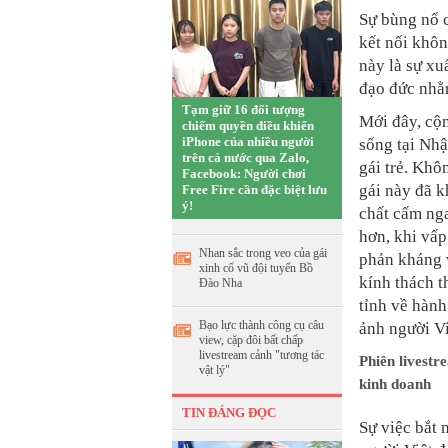
Sự bùng nổ 
kết nối khôn
này là sự xu
đạo đức nhằm
Tạm giữ 16 đối tượng
Mới đây, cộ
chiếm quyền điều khiển
iPhone của nhiều người
sống tại Nh
trên cả nước qua Zalo,
gái trẻ. Khô
Facebook: Người chơi
gái này đã k
Free Fire cần đặc biệt lưu
ý!
chất cấm nga
hơn, khi vấp
Nhan sắc trong veo của gái
phản kháng v
xinh cổ vũ đội tuyển Bồ
kính thách 
Đào Nha
tỉnh về hành
Bạo lực thành công cụ câu
ảnh người Vi
view, cặp đôi bất chấp
livestream cảnh "tương tác
Phiên livest
vật lý"
kinh doanh
TIN ĐÁNG ĐỌC
Sự việc bắt 