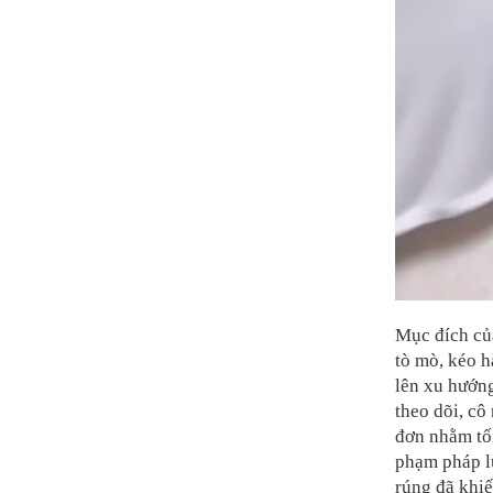
Mục đích của
tò mò, kéo 
lên xu hướng
theo dõi, cô
đơn nhằm tối
phạm pháp lu
rúng đã khi