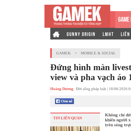
GAME 
GUNNY ORIGIN
LMHT
LIÊN
GAMEK
›
MOBILE & SOCIAL
Đứng hình màn lives
view và pha vạch áo 
Hoàng Dương
Đời sống pháp luật |
18/06/2026 
Không chỉ dừn
TIN LIÊN QUAN
khiến người x
trên sóng trực