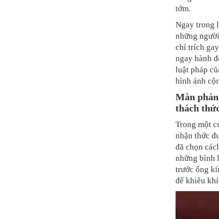
tởm.
Ngay trong l
những người 
chỉ trích ga
ngay hành đ
luật pháp củ
hình ảnh cộ
Màn phản 
thách thứ
Trong một cu
nhận thức đư
đã chọn các
những bình l
trước ống kí
để khiêu kh