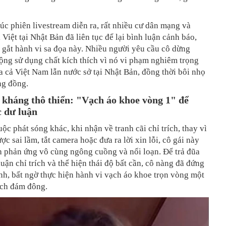
úc phiên livestream diễn ra, rất nhiều cư dân mạng và
Việt tại Nhật Bản đã liên tục để lại bình luận cảnh báo,
y gắt hành vi sa đọa này. Nhiều người yêu cầu cô dừng
ộng sử dụng chất kích thích vì nó vi phạm nghiêm trọng
a cả Việt Nam lẫn nước sở tại Nhật Bản, đồng thời bôi nhọ
ng đồng.
kháng thô thiển: "Vạch áo khoe vòng 1" để
c dư luận
ộc phát sóng khác, khi nhận về tranh cãi chỉ trích, thay vì
ợc sai lầm, tắt camera hoặc đưa ra lời xin lỗi, cô gái này
h phản ứng vô cùng ngông cuồng và nổi loạn. Để trả đũa
uận chỉ trích và thể hiện thái độ bất cần, cô nàng đã đứng
nh, bất ngờ thực hiện hành vi vạch áo khoe trọn vòng một
ích đám đông.