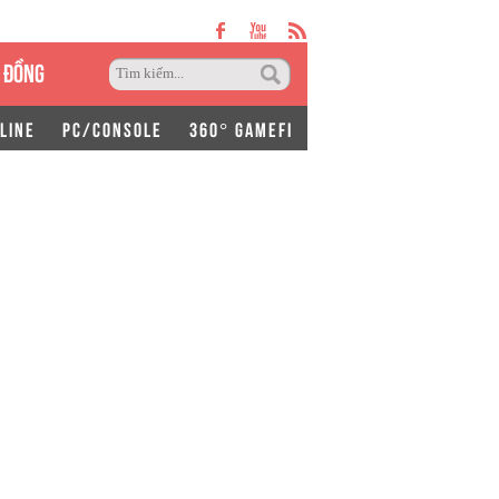
 ĐỒNG
LINE
PC/CONSOLE
360° GAMEFI