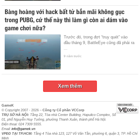
Bàng hoàng với hack bất tử bắn mãi không gục
trong PUBG, cứ thế này thì làm gì còn ai dám vào
game chơi nữa?
Trước đó, trong đợt “truy quét” vào
đầu tháng 9, BattleEye cũng đã phải ra
...
9 năm trước
Xem thêm
GameK
© Copyright 2007 - 2026 –
Công ty Cổ phần VCCorp
TRỤ SỞ HÀ NỘI:
Tầng 22, Tòa nhà Center Building, Hapulico Complex, Số
01, phố Nguyễn Huy Tưởng, phường Thanh Xuân, thành phố Hà Nội.
Điện thoại: 024 7309 5555.
Email:
info@gamek.vn
VPĐD TẠI TP.HCM:
Tầng 4 Tòa nhà 123, 127 Võ Văn Tần, phường 6, quận 3, TP. Hồ Chí
Minh