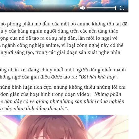
mô phỏng phần mở đầu của một bộ anime không tồn tại đã
hú ý của hàng nghìn người dùng trên các nền tảng thảo
ượng của nó đã tạo ra cả sự hấp dẫn, lẫn mối lo ngại về
a ngành công nghiệp anime, vì loại công nghệ này có thể
 người sáng tạo, trong các giai đoạn sản xuất nghe nhìn
ững nhận xét đáng chú ý nhất, một người dùng nhấn mạnh
hông ngờ của giai điệu được tạo ra:
"Bài hát khá hay".
ững bình luận tích cực, nhưng không thiếu những lời chỉ
h đơn giản của hoạt hình trong đoạn video:
"Những phần
e gần đây có vẻ giống như những sản phẩm công nghiệp
ái này phản ánh đúng điều đó"
.