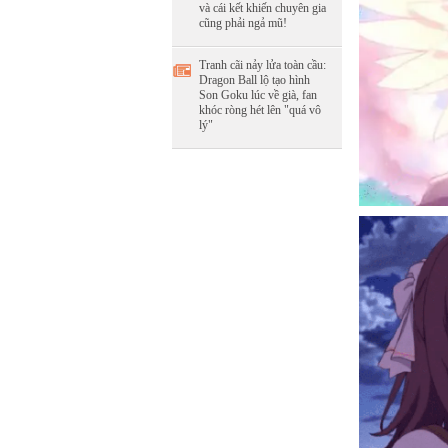
và cái kết khiến chuyên gia
cũng phải ngả mũ!
Tranh cãi nảy lửa toàn cầu:
Dragon Ball lộ tạo hình
Son Goku lúc về già, fan
khóc ròng hét lên "quá vô
lý"