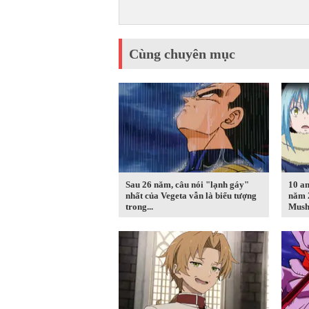
Cùng chuyên mục
Sau 26 năm, câu nói "lạnh gáy"
10 an
nhất của Vegeta vẫn là biểu tượng
năm 
trong...
Musho