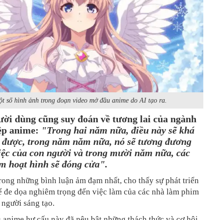
t số hình ảnh trong đoạn video mở đầu anime do AI tạo ra.
ười dùng cũng suy đoán về tương lai của ngành
ệp anime:
"Trong hai năm nữa, điều này sẽ khá
 được, trong năm năm nữa, nó sẽ tương đương
iệc của con người và trong mười năm nữa, các
m hoạt hình sẽ đóng cửa".
rong những bình luận ảm đạm nhất, cho thấy sự phát triển
ể đe dọa nghiêm trọng đến việc làm của các nhà làm phim
 người sáng tạo.
 anime hư cấu này đã nêu bật những thách thức và cơ hội