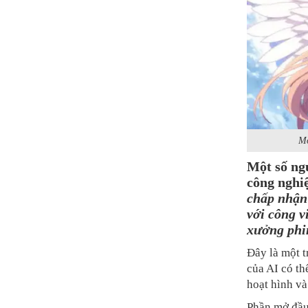
Mộ
Một số ng
công nghi
chấp nhận
với công v
xưởng phi
Đây là một t
của AI có th
hoạt hình và
Phần mở đầu