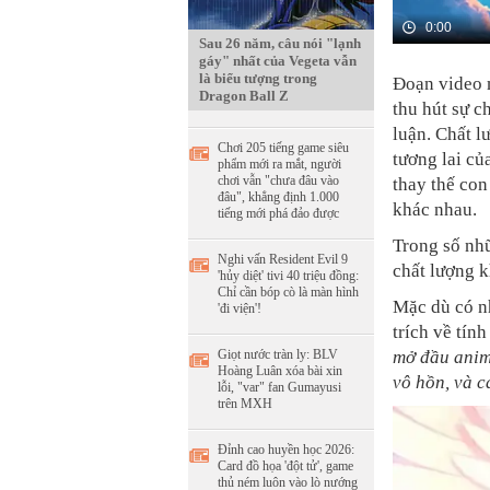
0:00
Sau 26 năm, câu nói "lạnh
gáy" nhất của Vegeta vẫn
là biểu tượng trong
Đoạn video 
Dragon Ball Z
thu hút sự c
luận. Chất l
Chơi 205 tiếng game siêu
tương lai củ
phẩm mới ra mắt, người
chơi vẫn "chưa đâu vào
thay thế con
đâu", khẳng định 1.000
khác nhau.
tiếng mới phá đảo được
Trong số nh
Nghi vấn Resident Evil 9
chất lượng k
'hủy diệt' tivi 40 triệu đồng:
Chỉ cần bóp cò là màn hình
Mặc dù có nh
'đi viện'!
trích về tín
Giọt nước tràn ly: BLV
mở đầu anim
Hoàng Luân xóa bài xin
vô hồn, và c
lỗi, "var" fan Gumayusi
trên MXH
Đỉnh cao huyền học 2026:
Card đồ họa 'đột tử', game
thủ ném luôn vào lò nướng