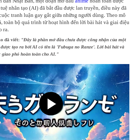
ễn đàn Nhật Bản, một đoạn mở đầu
anime
hoàn toàn được
rí tuệ nhân tạo (AI) đã bắt đầu được lan truyền, điều này đã
 cuộc tranh luận gay gắt giữa những người dùng. Theo mô
ả, toàn bộ quá trình từ hoạt hình đến lời bài hát và giai điệu
o ra.
o đã viết:
"Đây là phần mở đầu chưa được công nhận của một
được tạo ra bởi AI có tên là 'Fubuga no Ranze'. Lời bài hát và
 giao phó hoàn toàn cho AI."