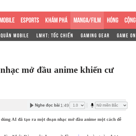
MOBILE
ESPORTS
KHÁM PHÁ
MANGA/FILM
HÓNG
CỘNG
 QUÂN MOBILE
LMHT: TỐC CHIẾN
GAMING GEAR
GAME ON
 nhạc mở đầu anime khiến cư
1:49
Nghe đọc bài
 dùng AI đã tạo ra một đoạn nhạc mở đầu anime một cách dễ