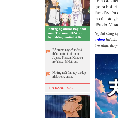
Trên các di
tạo ra bởi t
làm dấy lên
tả của tác gi
đều do AI tạ
Những bộ anime hay nhất
mùa Thu năm 2024 mà
Người sáng tạ
bạn không muốn bỏ lỡ
anime
hư cấu 
âm nhạc được
Bộ anime này có thể trở
thành một hit lớn như
Jujutsu Kaisen, Kimetsu
no Yaiba & Haikyuu
Những mối tình tay ba đẹp
nhất trong anime
TIN ĐÁNG ĐỌC