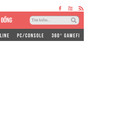
 ĐỒNG
LINE
PC/CONSOLE
360° GAMEFI