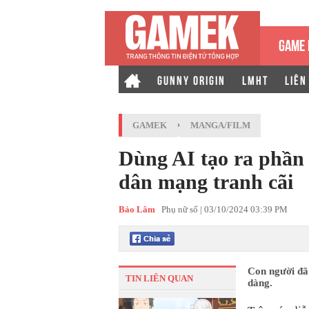
GAME 
GUNNY ORIGIN
LMHT
LIÊN
GAMEK
›
MANGA/FILM
Dùng AI tạo ra phần
dân mạng tranh cãi
Bảo Lâm
Phụ nữ số |
03/10/2024 03:39 PM
Con người đã
TIN LIÊN QUAN
dàng.