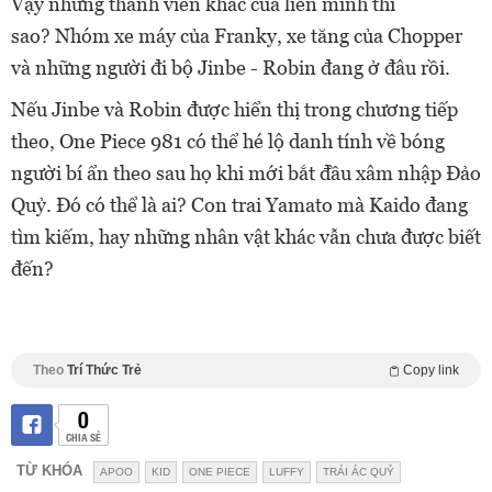
Vậy
những thành viên khác của liên minh thì
sao? Nhóm xe máy của Franky, xe tăng của Chopper
và những người đi bộ Jinbe - Robin đang ở đâu rồi.
Nếu Jinbe và Robin được hiển thị trong chương tiếp
theo, One Piece 981 có thể hé lộ danh tính về bóng
người bí ẩn theo sau họ khi mới bắt đầu xâm nhập Đảo
Quỷ. Đó có thể là ai? Con trai
Yamato mà Kaido đang
tìm kiếm, hay những nhân vật khác vẫn chưa được biết
đến?
Theo
Trí Thức Trẻ
Copy link
0
CHIA SẺ
TỪ KHÓA
APOO
KID
ONE PIECE
LUFFY
TRÁI ÁC QUỶ