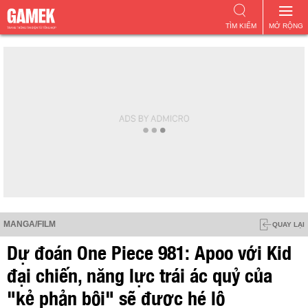
TÌM KIẾM
MỞ RỘNG
MANGA/FILM
QUAY LẠI
Dự đoán One Piece 981: Apoo với Kid
đại chiến, năng lực trái ác quỷ của
"kẻ phản bội" sẽ được hé lộ