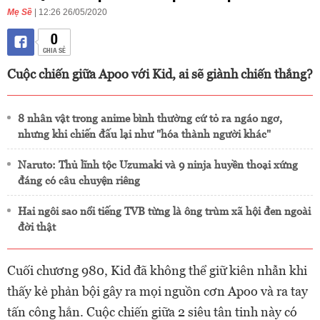
Mẹ Sề
| 12:26 26/05/2020
0
CHIA SẺ
Cuộc chiến giữa Apoo với Kid, ai sẽ giành chiến thắng?
8 nhân vật trong anime bình thường cứ tỏ ra ngáo ngơ,
nhưng khi chiến đấu lại như "hóa thành người khác"
Naruto: Thủ lĩnh tộc Uzumaki và 9 ninja huyền thoại xứng
đáng có câu chuyện riêng
Hai ngôi sao nổi tiếng TVB từng là ông trùm xã hội đen ngoài
đời thật
Cuối chương 980, Kid đã không thể giữ kiên nhẫn khi
thấy kẻ phản bội gây ra mọi nguồn cơn
Apoo và ra tay
tấn công hắn. Cuộc chiến giữa 2 siêu tân tinh này có