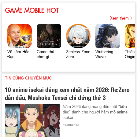
GAME MOBILE HOT
Xem thêm
Võ Lâm Hắc
Game thủ
Zenless Zone
Wuthering
Thiên 
Đạo
chơi gì
Zero
Waves
Origin
TIN CÙNG CHUYÊN MỤC
10 anime isekai đáng xem nhất năm 2026: Re:Zero
dẫn đầu, Mushoku Tensei chỉ đứng thứ 3
Năm 2026 đang mang đến một "bữa
tiệc" dành cho người hâm mộ anime
isekai ...
07/08/2026