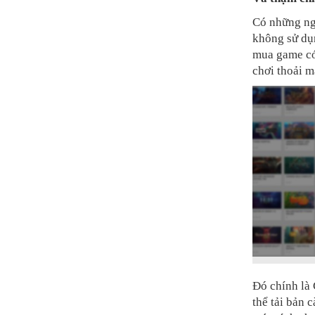
Có những ngư
không sử dụn
mua game có
chơi thoải m
Đó chính là
thể tải bản 