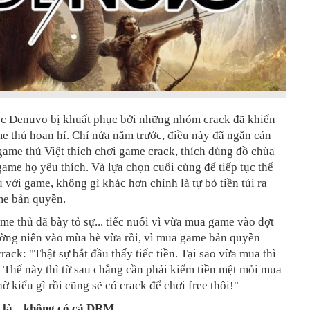
ệc Denuvo bị khuất phục bởi những nhóm crack đã khiến
e thủ hoan hỉ. Chỉ nửa năm trước, điều này đã ngăn cản
ame thủ Việt thích chơi game crack, thích dùng đồ chùa
game họ yêu thích. Và lựa chọn cuối cùng để tiếp tục thể
u với game, không gì khác hơn chính là tự bỏ tiền túi ra
e bản quyền.
me thủ đã bày tỏ sự... tiếc nuối vì vừa mua game vào đợt
ường niên vào mùa hè vừa rồi, vì mua game bản quyền
crack: "Thật sự bắt đầu thấy tiếc tiền. Tại sao vừa mua thì
? Thế này thì từ sau chẳng cần phải kiếm tiền mệt mỏi mua
ờ kiểu gì rồi cũng sẽ có crack để chơi free thôi!"
 là... không có cả DRM