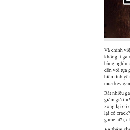
Và chính vi
không ít gam
hàng nghìn g
đến với tựa 
hiện tình yê
mua key gam
Rất nhiều ga
giảm giá th
xong lại có 
lại có crack
game nữa, ch
Và thậm chí