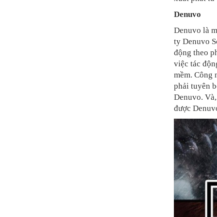
Denuvo
Denuvo là m
ty Denuvo S
động theo ph
việc tác độn
mềm. Công n
phải tuyên 
Denuvo. Và, 
được Denuvo 