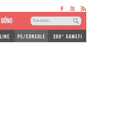
 ĐỒNG
LINE
PC/CONSOLE
360° GAMEFI