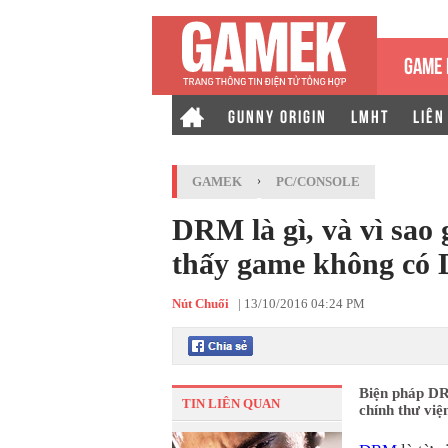
GAME 
GUNNY ORIGIN
LMHT
LIÊN
GAMEK
›
PC/CONSOLE
DRM là gì, và vì sao 
thấy game không c
Nút Chuối
|
13/10/2016 04:24 PM
Biện pháp DRM
TIN LIÊN QUAN
chính thư việ