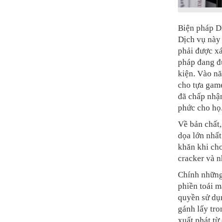
Biện pháp DR
Dịch vụ này 
phải được xá
pháp đang đư
kiện. Vào nă
cho tựa game
đã chấp nhậ
phức cho họ
Về bản chất,
dọa lớn nhấ
khăn khi chơ
cracker và n
Chính những 
phiền toái m
quyền sử dụn
gánh lấy tro
xuất phát từ