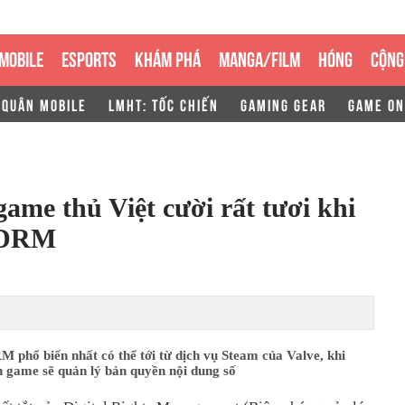
MOBILE
ESPORTS
KHÁM PHÁ
MANGA/FILM
HÓNG
CỘNG
 QUÂN MOBILE
LMHT: TỐC CHIẾN
GAMING GEAR
GAME ON
game thủ Việt cười rất tươi khi
ó DRM
 phổ biến nhất có thể tới từ dịch vụ Steam của Valve, khi
n game sẽ quản lý bản quyền nội dung số