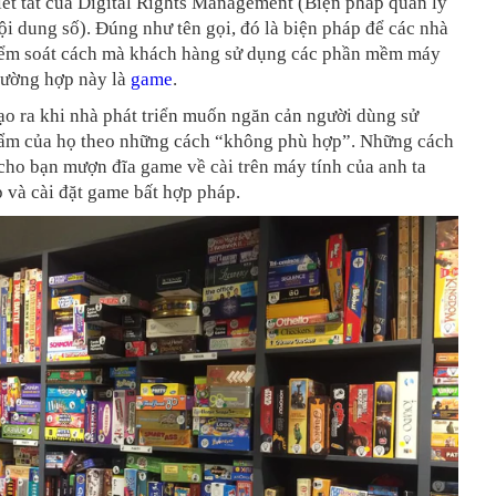
iết tắt của Digital Rights Management (Biện pháp quản lý
i dung số). Đúng như tên gọi, đó là biện pháp để các nhà
kiểm soát cách mà khách hàng sử dụng các phần mềm máy
trường hợp này là
game
.
ạo ra khi nhà phát triển muốn ngăn cản người dùng sử
ẩm của họ theo những cách “không phù hợp”. Những cách
 cho bạn mượn đĩa game về cài trên máy tính của anh ta
 và cài đặt game bất hợp pháp.