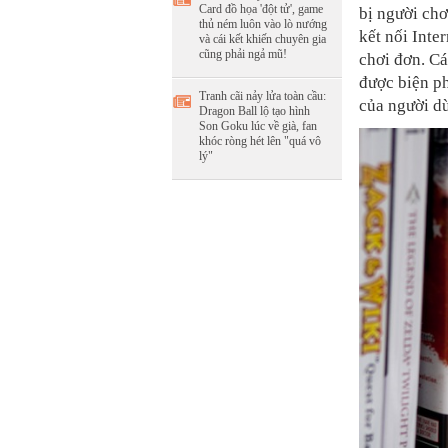
Card đồ họa 'đột tử', game
bị người chơ
thủ ném luôn vào lò nướng
kết nối Inte
và cái kết khiến chuyên gia
cũng phải ngả mũ!
chơi đơn. Cá
được biện ph
Tranh cãi nảy lửa toàn cầu:
của người d
Dragon Ball lộ tạo hình
Son Goku lúc về già, fan
khóc ròng hét lên "quá vô
lý"