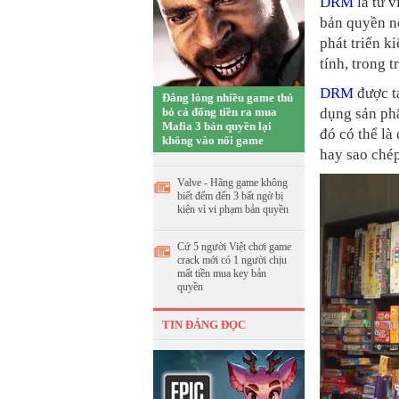
DRM
là từ v
bản quyền nộ
phát triển 
tính, trong 
DRM
được t
Đắng lòng nhiều game thủ
bỏ cả đống tiền ra mua
dụng sản ph
Mafia 3 bản quyền lại
đó có thể là
không vào nổi game
hay sao chép
Valve - Hãng game không
biết đếm đến 3 bất ngờ bị
kiện vì vi phạm bản quyền
Cứ 5 người Việt chơi game
crack mới có 1 người chịu
mất tiền mua key bản
quyền
TIN ĐÁNG ĐỌC