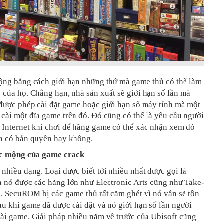
ng bằng cách giới hạn những thứ mà game thủ có thể làm
 của họ. Chẳng hạn, nhà sản xuất sẽ giới hạn số lần mà
được phép cài đặt game hoặc giới hạn số máy tính mà một
 cài một đĩa game trên đó. Đó cũng có thể là yêu cầu người
 Internet khi chơi để hãng game có thể xác nhận xem đó
ĩa có bản quyền hay không.
c mộng của game crack
hiều dạng. Loại được biết tới nhiều nhất được gọi là
nó được các hãng lớn như Electronic Arts cũng như Take-
. SecuROM bị các game thủ rất căm ghét vì nó vẫn sẽ tồn
sau khi game đã được cài đặt và nó giới hạn số lần người
cài game. Giải pháp nhiều năm về trước của Ubisoft cũng