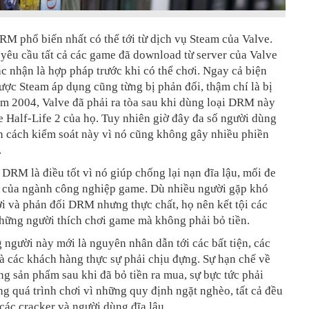
M phổ biến nhất có thể tới từ dịch vụ Steam của Valve.
yêu cầu tất cả các game đã download từ server của Valve
c nhận là hợp pháp trước khi có thể chơi. Ngay cả biện
ợc Steam áp dụng cũng từng bị phản đối, thậm chí là bị
m 2004, Valve đã phải ra tòa sau khi dùng loại DRM này
 Half-Life 2 của họ. Tuy nhiên giờ đây đa số người dùng
n cách kiểm soát này vì nó cũng không gây nhiều phiền
.
 DRM là điều tốt vì nó giúp chống lại nạn đĩa lậu, mối đe
t của ngành công nghiệp game. Dù nhiều người gặp khó
i và phản đối DRM nhưng thực chất, họ nên kết tội các
hững người thích chơi game mà không phải bỏ tiền.
người này mới là nguyên nhân dẫn tới các bất tiện, các
à các khách hàng thực sự phải chịu đựng. Sự hạn chế về
g sản phẩm sau khi đã bỏ tiền ra mua, sự bực tức phải
ng quá trình chơi vì những quy định ngặt nghèo, tất cả đều
 các cracker và người dùng đĩa lậu.