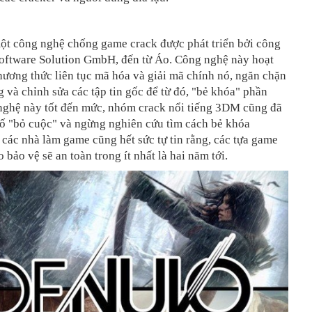
ột công nghệ chống game crack được phát triển bởi công
oftware Solution GmbH, đến từ Áo. Công nghệ này hoạt
ương thức liên tục mã hóa và giải mã chính nó, ngăn chặn
g và chỉnh sửa các tập tin gốc để từ đó, "bẻ khóa" phần
ghệ này tốt đến mức, nhóm crack nổi tiếng 3DM cũng đã
bố "bỏ cuộc" và ngừng nghiên cứu tìm cách bẻ khóa
các nhà làm game cũng hết sức tự tin rằng, các tựa game
bảo vệ sẽ an toàn trong ít nhất là hai năm tới.