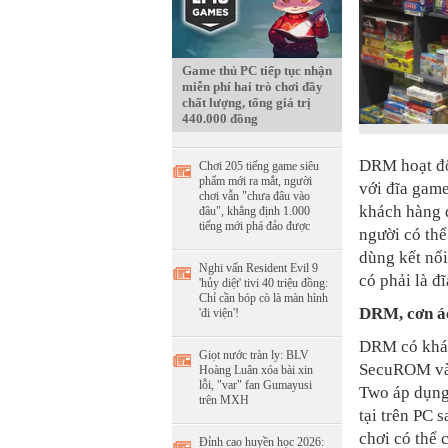
Game thủ PC tiếp tục nhận
miễn phí hai trò chơi đầy
chất lượng, tổng giá trị
440.000 đồng
DRM hoạt độ
Chơi 205 tiếng game siêu
phẩm mới ra mắt, người
với đĩa game
chơi vẫn "chưa đâu vào
khách hàng 
đâu", khẳng định 1.000
tiếng mới phá đảo được
người có thể
dùng kết nối
Nghi vấn Resident Evil 9
có phải là đ
'hủy diệt' tivi 40 triệu đồng:
Chỉ cần bóp cò là màn hình
DRM, cơn á
'đi viện'!
DRM có khá n
Giọt nước tràn ly: BLV
SecuROM và 
Hoàng Luân xóa bài xin
lỗi, "var" fan Gumayusi
Two áp dụng
trên MXH
tại trên PC 
chơi có thể 
Đỉnh cao huyền học 2026: