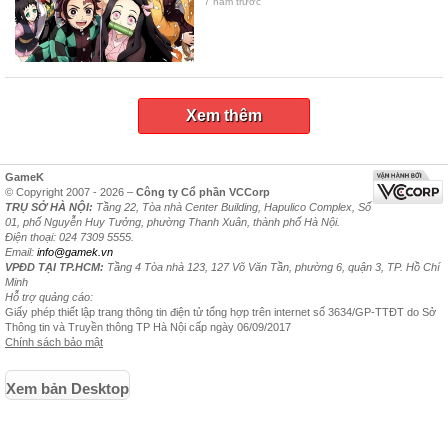
7 năm trước
Xem thêm
GameK
© Copyright 2007 - 2026 –
Công ty Cổ phần VCCorp
TRỤ SỞ HÀ NỘI:
Tầng 22, Tòa nhà Center Building, Hapulico Complex, Số
01, phố Nguyễn Huy Tưởng, phường Thanh Xuân, thành phố Hà Nội.
Điện thoại: 024 7309 5555.
Email:
info@gamek.vn
VPĐD TẠI TP.HCM:
Tầng 4 Tòa nhà 123, 127 Võ Văn Tần, phường 6, quận 3, TP. Hồ Chí
Minh
Hỗ trợ quảng cáo:
Giấy phép thiết lập trang thông tin điện tử tổng hợp trên internet số 3634/GP-TTĐT do Sở
Thông tin và Truyền thông TP Hà Nội cấp ngày 06/09/2017
Chính sách bảo mật
Xem bản Desktop