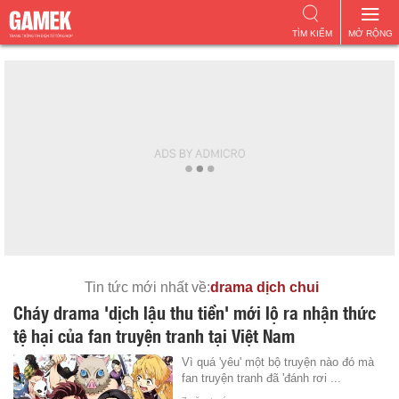
TÌM KIẾM
MỞ RỘNG
Tin tức mới nhất về:
drama dịch chui
Cháy drama 'dịch lậu thu tiền' mới lộ ra nhận thức
tệ hại của fan truyện tranh tại Việt Nam
Vì quá 'yêu' một bộ truyện nào đó mà
fan truyện tranh đã 'đánh rơi ...