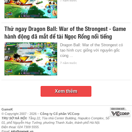
7 năm trước
Thử ngay Dragon Ball: War of the Strongest - Game
hành động đã mắt đề tài Ngọc Rồng nổi tiếng
Dragon Ball: War of the Strongest có
tạo hình cực giống với nguyên gốc
cùng ...
7 năm trước
Xem thêm
GameK
© Copyright 2007 - 2026 –
Công ty Cổ phần VCCorp
TRỤ SỞ HÀ NỘI:
Tầng 22, Tòa nhà Center Building, Hapulico Complex, Số
01, phố Nguyễn Huy Tưởng, phường Thanh Xuân, thành phố Hà Nội.
Điện thoại: 024 7309 5555.
Email:
info@gamek.vn