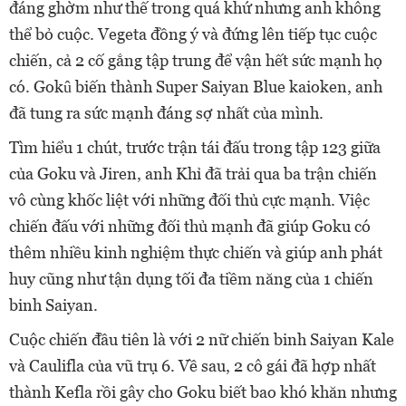
đáng ghờm như thế trong quá khứ nhưng anh không
thể bỏ cuộc. Vegeta đồng ý và đứng lên tiếp tục cuộc
chiến, cả 2 cố gắng tập trung để vận hết sức mạnh họ
có. Gokû biến thành Super Saiyan Blue kaioken, anh
đã tung ra sức mạnh đáng sợ nhất của mình.
Tìm hiểu 1 chút, trước trận tái đấu trong tập 123 giữa
của Goku và Jiren, anh Khỉ đã trải qua ba trận chiến
vô cùng khốc liệt với những đối thủ cực mạnh. Việc
chiến đấu với những đối thủ mạnh đã giúp Goku có
thêm nhiều kinh nghiệm thực chiến và giúp anh phát
huy cũng như tận dụng tối đa tiềm năng của 1 chiến
binh Saiyan.
Cuộc chiến đầu tiên là với 2 nữ chiến binh Saiyan Kale
và Caulifla của vũ trụ 6. Về sau, 2 cô gái đã hợp nhất
thành Kefla rồi gây cho Goku biết bao khó khăn nhưng