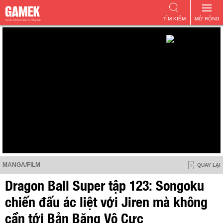
TÌM KIẾM
MỞ RỘNG
MANGA/FILM
QUAY LẠI
Dragon Ball Super tập 123: Songoku
chiến đấu ác liệt với Jiren mà không
cần tới Bản Băng Vô Cực