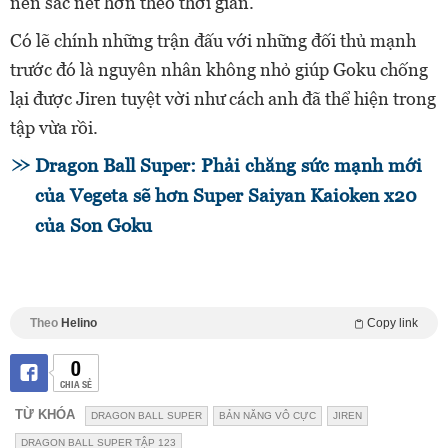
nên sắc nét hơn theo thời gian.
Có lẽ chính những trận đấu với những đối thủ mạnh
trước đó là nguyên nhân không nhỏ giúp Goku chống
lại được Jiren tuyệt vời như cách anh đã thể hiện trong
tập vừa rồi.
Dragon Ball Super: Phải chăng sức mạnh mới
của Vegeta sẽ hơn Super Saiyan Kaioken x20
của Son Goku
Theo
Helino
Copy link
0
CHIA SẺ
TỪ KHÓA
DRAGON BALL SUPER
BẢN NĂNG VÔ CỰC
JIREN
DRAGON BALL SUPER TẬP 123