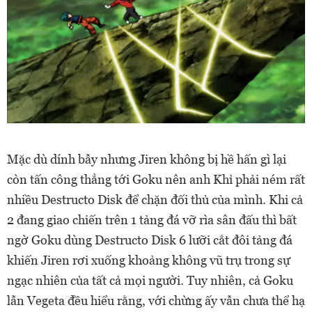
Mặc dù dính bẫy nhưng Jiren không bị hề hấn gì lại
còn tấn công thẳng tới Goku nên anh Khỉ phải ném rất
nhiều Destructo Disk để chặn đối thủ của mình. Khi cả
2 đang giao chiến trên 1 tảng đá vỡ rìa sân đấu thì bất
ngờ Goku dùng Destructo Disk 6 lưỡi cắt đôi tảng đá
khiến Jiren rơi xuống khoảng không vũ trụ trong sự
ngạc nhiên của tất cả mọi người. Tuy nhiên, cả Goku
lẫn Vegeta đều hiểu rằng, với chừng ấy vẫn chưa thể hạ