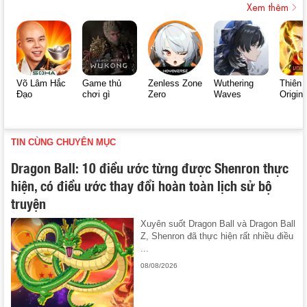
Xem thêm
Võ Lâm Hắc
Game thủ
Zenless Zone
Wuthering
Thiên 
Đạo
chơi gì
Zero
Waves
Origin
TIN CÙNG CHUYÊN MỤC
Dragon Ball: 10 điều ước từng được Shenron thực
hiện, có điều ước thay đổi hoàn toàn lịch sử bộ
truyện
Xuyên suốt Dragon Ball và Dragon Ball
Z, Shenron đã thực hiện rất nhiều điều
...
08/08/2026