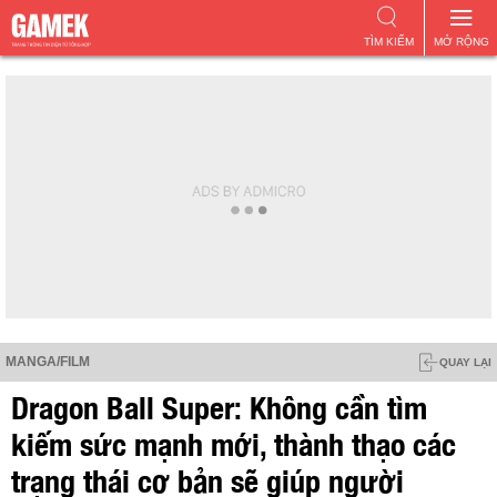
TÌM KIẾM
MỞ RỘNG
MANGA/FILM
QUAY LẠI
Dragon Ball Super: Không cần tìm
kiếm sức mạnh mới, thành thạo các
trạng thái cơ bản sẽ giúp người