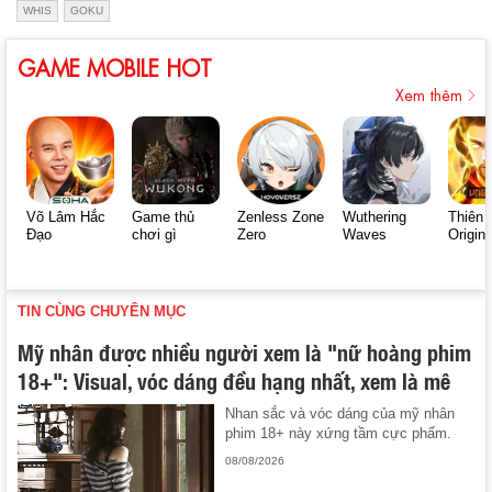
WHIS
GOKU
GAME MOBILE HOT
Xem thêm
Võ Lâm Hắc
Game thủ
Zenless Zone
Wuthering
Thiên 
Đạo
chơi gì
Zero
Waves
Origin
TIN CÙNG CHUYÊN MỤC
Mỹ nhân được nhiều người xem là "nữ hoàng phim
18+": Visual, vóc dáng đều hạng nhất, xem là mê
Nhan sắc và vóc dáng của mỹ nhân
phim 18+ này xứng tầm cực phẩm.
08/08/2026