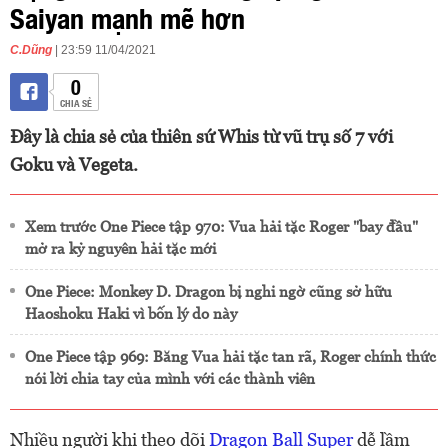
Saiyan mạnh mẽ hơn
C.Dũng
| 23:59 11/04/2021
0
CHIA SẺ
Đây là chia sẻ của thiên sứ Whis từ vũ trụ số 7 với
Goku và Vegeta.
Xem trước One Piece tập 970: Vua hải tặc Roger "bay đầu"
mở ra kỷ nguyên hải tặc mới
One Piece: Monkey D. Dragon bị nghi ngờ cũng sở hữu
Haoshoku Haki vì bốn lý do này
One Piece tập 969: Băng Vua hải tặc tan rã, Roger chính thức
nói lời chia tay của mình với các thành viên
Nhiều người khi theo dõi
Dragon Ball Super
dễ lầm