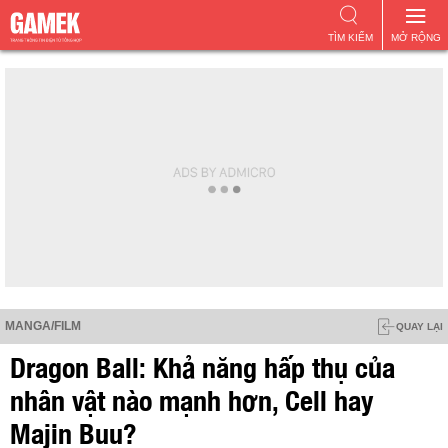
TÌM KIẾM
MỞ RỘNG
MANGA/FILM
QUAY LẠI
Dragon Ball: Khả năng hấp thụ của
nhân vật nào mạnh hơn, Cell hay
Majin Buu?