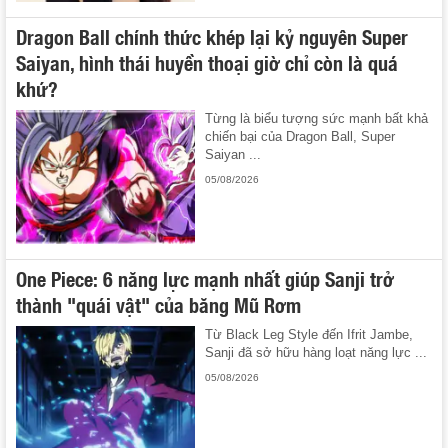
Dragon Ball chính thức khép lại kỷ nguyên Super
Saiyan, hình thái huyền thoại giờ chỉ còn là quá
khứ?
Từng là biểu tượng sức mạnh bất khả
chiến bại của Dragon Ball, Super
Saiyan ...
05/08/2026
One Piece: 6 năng lực mạnh nhất giúp Sanji trở
thành "quái vật" của băng Mũ Rơm
Từ Black Leg Style đến Ifrit Jambe,
Sanji đã sở hữu hàng loạt năng lực ...
05/08/2026