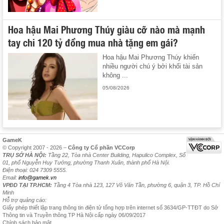
Hoa hậu Mai Phương Thúy giàu cỡ nào mà mạnh
tay chi 120 tỷ đồng mua nhà tặng em gái?
Hoa hậu Mai Phương Thúy khiến
nhiều người chú ý bởi khối tài sản
không ...
05/08/2026
GameK
© Copyright 2007 - 2026 –
Công ty Cổ phần VCCorp
TRỤ SỞ HÀ NỘI:
Tầng 22, Tòa nhà Center Building, Hapulico Complex, Số
01, phố Nguyễn Huy Tưởng, phường Thanh Xuân, thành phố Hà Nội.
Điện thoại: 024 7309 5555.
Email:
info@gamek.vn
VPĐD TẠI TP.HCM:
Tầng 4 Tòa nhà 123, 127 Võ Văn Tần, phường 6, quận 3, TP. Hồ Chí
Minh
Hỗ trợ quảng cáo:
Giấy phép thiết lập trang thông tin điện tử tổng hợp trên internet số 3634/GP-TTĐT do Sở
Thông tin và Truyền thông TP Hà Nội cấp ngày 06/09/2017
Chính sách bảo mật