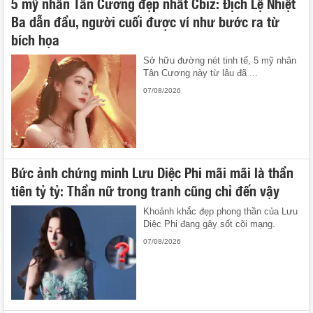
5 mỹ nhân Tân Cương đẹp nhất Cbiz: Địch Lệ Nhiệt
Ba dẫn đầu, người cuối được ví như bước ra từ
bích họa
Sở hữu đường nét tinh tế, 5 mỹ nhân
Tân Cương này từ lâu đã ...
07/08/2026
Bức ảnh chứng minh Lưu Diệc Phi mãi mãi là thần
tiên tỷ tỷ: Thần nữ trong tranh cũng chỉ đến vậy
Khoảnh khắc đẹp phong thần của Lưu
Diệc Phi đang gây sốt cõi mạng.
07/08/2026