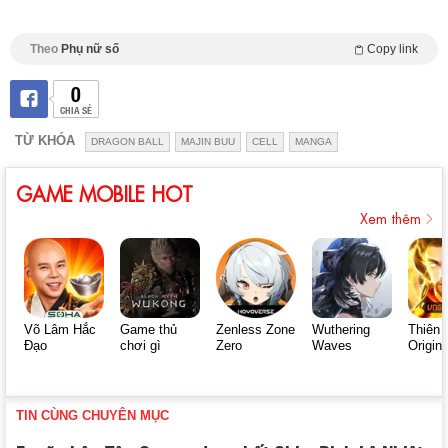
Theo
Phụ nữ số
Copy link
0
CHIA SẺ
TỪ KHÓA
DRAGON BALL
MAJIN BUU
CELL
MANGA
GAME MOBILE HOT
Xem thêm
Võ Lâm Hắc
Game thủ
Zenless Zone
Wuthering
Thiên 
Đạo
chơi gì
Zero
Waves
Origin
TIN CÙNG CHUYÊN MỤC