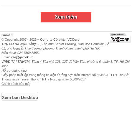
Xem thêm
GameK
© Copyright 2007 - 2026 –
Công ty Cổ phần VCCorp
TRỤ SỞ HÀ NỘI:
Tầng 22, Tòa nhà Center Building, Hapulico Complex, Số
01, phố Nguyễn Huy Tưởng, phường Thanh Xuân, thành phố Hà Nội.
Điện thoại: 024 7309 5555.
Email:
info@gamek.vn
VPĐD TẠI TP.HCM:
Tầng 4 Tòa nhà 123, 127 Võ Văn Tần, phường 6, quận 3, TP. Hồ Chí
Minh
Hỗ trợ quảng cáo:
Giấy phép thiết lập trang thông tin điện tử tổng hợp trên internet số 3634/GP-TTĐT do Sở
Thông tin và Truyền thông TP Hà Nội cấp ngày 06/09/2017
Chính sách bảo mật
Xem bản Desktop