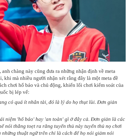
, anh chàng này cũng đưa ra những nhận định về meta
i, khi mà nhiều người nhận xét rằng đây là một meta đề
ch chơi hổ báo và chủ động, khiến lối chơi kiểm soát của
uốc bị lép vế:
g có quá ít nhân tài, đó là lý do họ thụt lùi. Đơn giản
i niệm 'hổ báo' hay 'an toàn' gì ở đây cả. Đơn giản là các
ể nói thẳng toẹt ra rằng tuyển thủ này tuyển thủ nọ chơi
 những thuật ngữ trên chỉ là cách để họ nói giảm nói