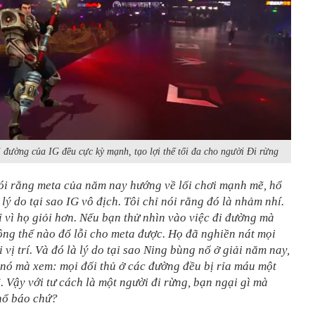
i đường của IG đều cực kỳ mạnh, tạo lợi thế tối đa cho người Đi rừng
ói rằng meta của năm nay hướng về lối chơi mạnh mẽ, hổ
 lý do tại sao IG vô địch. Tôi chỉ nói rằng đó là nhảm nhí.
 vì họ giỏi hơn. Nếu bạn thử nhìn vào việc đi đường mà
ng thể nào đổ lỗi cho meta được. Họ đã nghiền nát mọi
i vị trí. Và đó là lý do tại sao Ning bùng nổ ở giải năm nay,
nó mà xem: mọi đối thủ ở các đường đều bị rỉa máu một
. Vậy với tư cách là một người đi rừng, bạn ngại gì mà
hổ báo chứ?