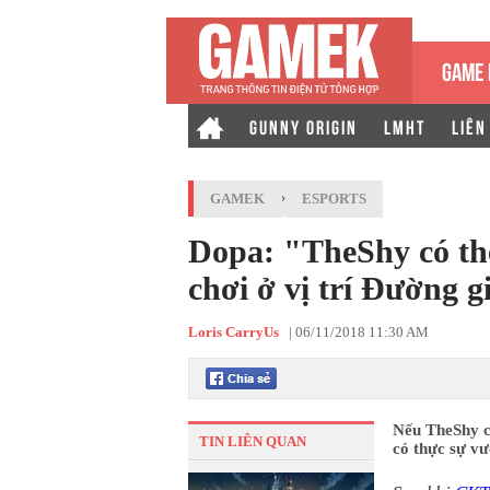
GAME 
GUNNY ORIGIN
LMHT
LIÊN
GAMEK
›
ESPORTS
Dopa: "TheShy có thể
chơi ở vị trí Đường g
Loris CarryUs
|
06/11/2018 11:30 AM
Nếu TheShy ch
TIN LIÊN QUAN
có thực sự vư