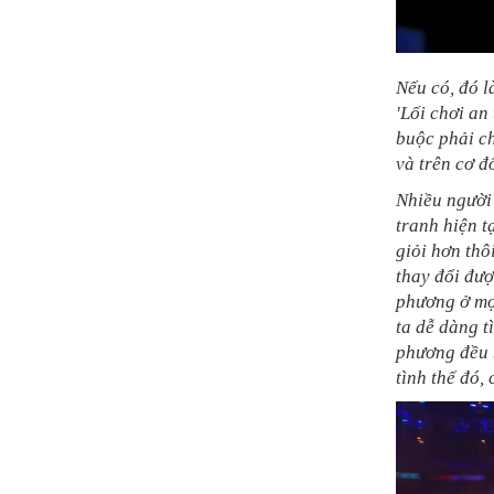
Nếu có, đó l
'Lối chơi an
buộc phải ch
và trên cơ đố
Nhiều người 
tranh hiện t
giỏi hơn thô
thay đổi đượ
phương ở mọi
ta dễ dàng t
phương đều 
tình thế đó,