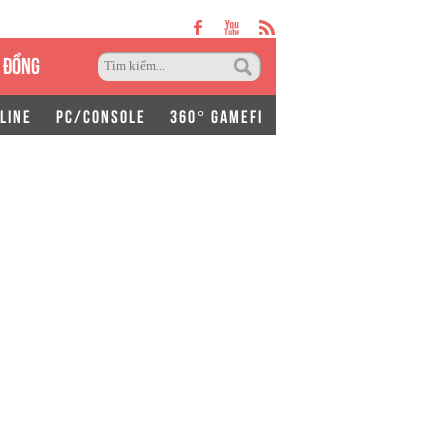
 ĐỒNG
LINE
PC/CONSOLE
360° GAMEFI