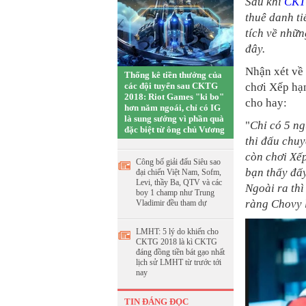
Sau khi
CKT
thuê danh t
tích về nhữ
đây.
Nhận xét về 
Thống kê tiền thưởng của
các đội tuyển sau CKTG
chơi Xếp hạn
2018: Riot Games "ki bo"
cho hay:
hơn năm ngoái, chỉ có IG
là sung sướng vì phần quà
"
Chỉ có 5 ng
đặc biệt từ ông chủ Vương
thi đấu chuy
còn chơi Xếp
Công bố giải đấu Siêu sao
bạn thấy đấy
đại chiến Việt Nam, Sofm,
Levi, thầy Ba, QTV và các
Ngoài ra thì
boy 1 champ như Trung
ràng Chovy l
Vladimir đều tham dự
LMHT: 5 lý do khiến cho
CKTG 2018 là kì CKTG
đáng đồng tiền bát gạo nhất
lịch sử LMHT từ trước tới
nay
TIN ĐÁNG ĐỌC