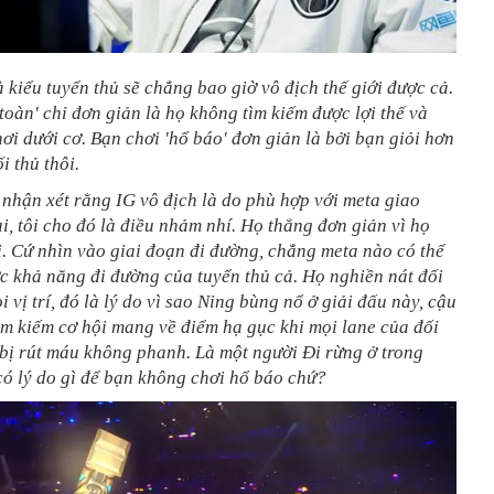
à kiểu tuyển thủ sẽ chẳng bao giờ vô địch thế giới được cả.
 toàn' chỉ đơn giản là họ không tìm kiếm được lợi thế và
ơi dưới cơ. Bạn chơi 'hổ báo' đơn giản là bởi bạn giỏi hơn
i thủ thôi.
nhận xét rằng IG vô địch là do phù hợp với meta giao
ại, tôi cho đó là điều nhảm nhí. Họ thắng đơn giản vì họ
i. Cứ nhìn vào giai đoạn đi đường, chẳng meta nào có thể
c khả năng đi đường của tuyển thủ cả. Họ nghiền nát đối
 vị trí, đó là lý do vì sao Ning bùng nổ ở giải đấu này, cậu
ìm kiếm cơ hội mang về điểm hạ gục khi mọi lane của đối
bị rút máu không phanh. Là một người Đi rừng ở trong
 có lý do gì để bạn không chơi hổ báo chứ?