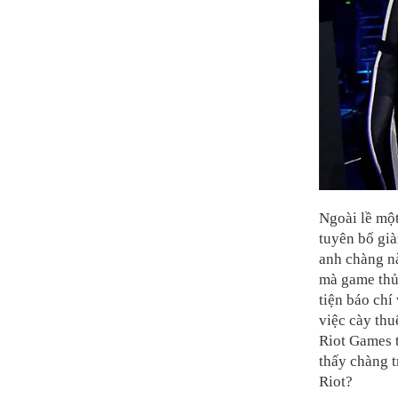
Ngoài lề một
tuyên bố già
anh chàng nà
mà game thủ 
tiện báo chí
việc cày thu
Riot Games t
thấy chàng t
Riot?