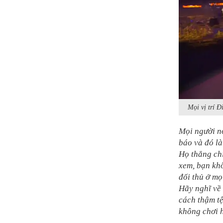
Mọi vị trí Đ
Mọi người n
báo và đó là
Họ thắng chỉ
xem, bạn khô
đối thủ ở mọ
Hãy nghĩ về 
cách thậm tệ
không chơi 