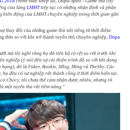
G 2018
chính thức khép lại, Dopa/Apdo - Game thủ cày
iếng của làng
LMHT
tiếp tục có những nhận định và phân
ng biến động của LMHT chuyên nghiệp trong thời gian gần
sự thay đổi của những game thủ nổi tiếng từ thời điểm
g đơn so với khi trở thành tuyển thủ chuyên nghiệp,
Dopa
ười mà tôi nghĩ rằng họ đã tiến bộ rõ rệt so với trước khi
ên nghiệp (ý nói đến sự cải thiện trình độ so với khi đang
 hạng), đó là Faker, Rookie, Mlxg, Ming và TheShy. Các
, họ đều có sự nghiệp rất thành công ở thời điểm hiện tại.
 có Chovy, tôi chưa thể cảm nhận được nhiều, nhưng rõ
à một tuyển thủ rất tiềm năng."