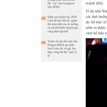
tránh thôi.
lỗi, "var" fan Gumayusi
trên MXH
Ví dụ như Nin
các tình huốn
Đỉnh cao huyền học 2026:
Card đồ họa 'đột tử', game
do 'hổ báo' ư
thủ ném luôn vào lò nướng
nhìn ra được 
và cái kết khiến chuyên gia
cũng phải ngả mũ!
chơi hổ báo m
Tranh cãi nảy lửa toàn cầu:
Dragon Ball lộ tạo hình
Son Goku lúc về già, fan
khóc ròng hét lên "quá vô
lý"