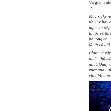
Và giành nhữ
19:
Macro (kỹ nă
từ HLV hay đ
nghe và tiếp
thuộc về th
phương cả. C
là tất cả đố
Chính vì vậy
tuyển thủ mà
nhất. Quay t
vượt qua Fa
chí giỏi hơn 