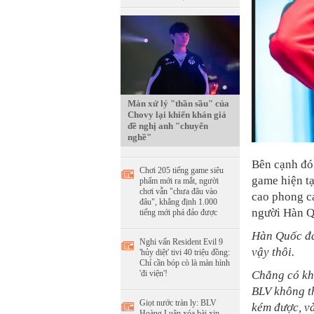
Màn xử lý "thần sầu" của
Chovy lại khiến khán giả
đề nghị anh "chuyển
nghề"
Bên cạnh đó
Chơi 205 tiếng game siêu
game hiện tạ
phẩm mới ra mắt, người
chơi vẫn "chưa đâu vào
cao phong cá
đâu", khẳng định 1.000
người Hàn Q
tiếng mới phá đảo được
Hàn Quốc đan
Nghi vấn Resident Evil 9
vậy thôi.
'hủy diệt' tivi 40 triệu đồng:
Chỉ cần bóp cò là màn hình
'đi viện'!
Chẳng có khá
BLV không th
Giọt nước tràn ly: BLV
kém được, và
Hoàng Luân xóa bài xin