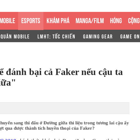
MOBILE
ESPORTS
KHÁM PHÁ
MANGA/FILM
HÓNG
CỘNG
 QUÂN MOBILE
LMHT: TỐC CHIẾN
GAMING GEAR
GAME ON
 đánh bại cả Faker nếu cậu ta
iữa"
uyển sang thi đấu ở Đường giữa thì liệu trong tương lai cậu ấy
ợt qua được thành tích huyền thoại của Faker?