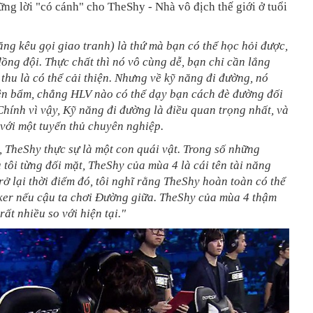
ng lời "có cánh" cho TheShy - Nhà vô địch thế giới ở tuổi
ng kêu gọi giao tranh) là thứ mà bạn có thể học hỏi được,
ồng đội. Thực chất thì nó vô cùng dễ, bạn chỉ cần lắng
 thu là có thể cải thiện. Nhưng về kỹ năng đi đường, nó
iên bẩm, chẳng HLV nào có thể dạy bạn cách đè đường đối
hính vì vậy, Kỹ năng đi đường là điều quan trọng nhất, và
i với một tuyển thủ chuyên nghiệp.
, TheShy thực sự là một con quái vật. Trong số những
 tôi từng đối mặt, TheShy của mùa 4 là cái tên tài năng
rở lại thời điểm đó, tôi nghĩ rằng TheShy hoàn toàn có thể
ker nếu cậu ta chơi Đường giữa. TheShy của mùa 4 thậm
rất nhiều so với hiện tại."