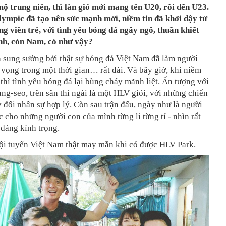
ộ trung niên, thì làn gió mới mang tên U20, rồi đến U23.
Olympic đã tạo nên sức mạnh mới, niềm tin đã khởi dậy từ
ng viên trẻ, với tình yêu bóng đá ngây ngô, thuần khiết
nh, còn Nam, có như vậy?
à sung sướng bởi thật sự bóng đá Việt Nam đã làm người
vọng trong một thời gian… rất dài. Và bây giờ, khi niềm
ại thì tình yêu bóng đá lại bùng cháy mãnh liệt. Ấn tượng với
g-seo, trên sân thì ngài là một HLV giỏi, với những chiến
y đổi nhân sự hợp lý. Còn sau trận đấu, ngày như là người
 cho những người con của mình từng li từng tí - nhìn rất
đáng kính trọng.
ội tuyển Việt Nam thật may mắn khi có được HLV Park.