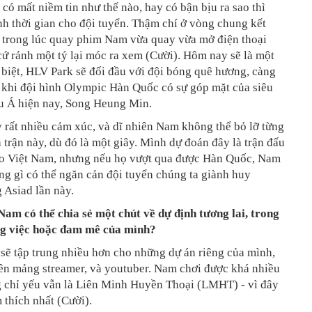
 có mất niềm tin như thế nào, hay có bận bịu ra sao thì
h thời gian cho đội tuyển. Thậm chí ở vòng chung kết
, trong lúc quay phim Nam vừa quay vừa mở điện thoại
 cứ rảnh một tý lại móc ra xem (Cười). Hôm nay sẽ là một
 biệt, HLV Park sẽ đối đầu với đội bóng quê hương, càng
 khi đội hình Olympic Hàn Quốc có sự góp mặt của siêu
âu Á hiện nay, Song Heung Min.
 rất nhiều cảm xúc, và dĩ nhiên Nam không thể bỏ lỡ từng
 trận này, dù đó là một giây. Mình dự đoán đây là trận đấu
o Việt Nam, nhưng nếu họ vượt qua được Hàn Quốc, Nam
ng gì có thể ngăn cản đội tuyển chúng ta giành huy
 Asiad lần này.
Nam có thể chia sẻ một chút về dự định tương lai, trong
g việc hoặc đam mê của mình?
sẽ tập trung nhiều hơn cho những dự án riêng của mình,
bên mảng streamer, và youtuber. Nam chơi được khá nhiều
 chỉ yếu vẫn là Liên Minh Huyền Thoại (LMHT) - vì đây
thích nhất (Cười).