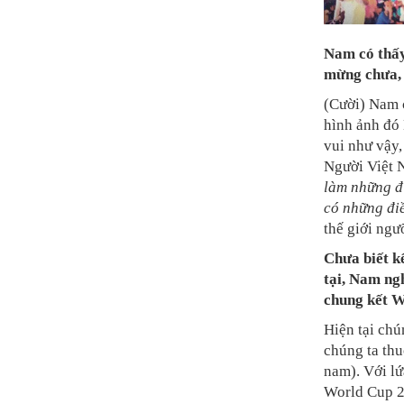
Nam có thấ
mừng chưa, 
(Cười) Nam 
hình ảnh đó
vui như vậy,
Người Việt N
làm những đi
có những điề
thế giới ngư
Chưa biết kế
tại, Nam ng
chung kết W
Hiện tại chú
chúng ta th
nam). Với lứ
World Cup 20