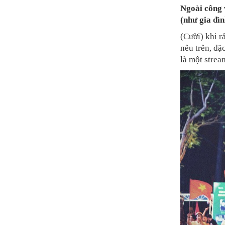
Ngoài công 
(như gia đìn
(Cười) khi r
nêu trên, đặ
là một strea