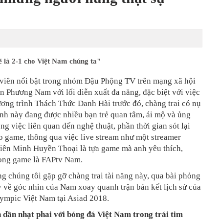
ẽ là 2-1 cho Việt Nam chúng ta"
 viên nổi bật trong nhóm Đậu Phộng TV trên mạng xã hội
n Phương Nam với lối diễn xuất đa năng, đặc biệt với việc
ơng trình Thách Thức Danh Hài trước đó, chàng trai có nụ
ành này đang được nhiều bạn trẻ quan tâm, ái mộ và ủng
ng việc liên quan đến nghệ thuật, phần thời gian sót lại
 game, thông qua việc live stream như một streamer
Liên Minh Huyền Thoại là tựa game mà anh yêu thích,
ong game là FAPtv Nam.
g chúng tôi gặp gỡ chàng trai tài năng này, qua bài phỏng
 về góc nhìn của Nam xoay quanh trận bán kết lịch sử của
lympic Việt Nam tại Asiad 2018.
n dần nhạt phai với bóng đá Việt Nam trong trái tim