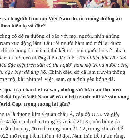
y cách người hâm mộ Việt Nam đổ xô xuống đường ăn
theo kiểu lạ và độc?
cũng có đổ ra đường đi bão với mọi người, nhìn những
 Nam xúc động lắm. Lâu rồi người hâm mộ mới lại được
 chỉ có bóng đá mới có thể kết nối mọi người lại với nhau.
am ta luôn có những điều đặc biệt.
Tất nhiên, khi cầu thủ
ều đặc biệt trên sân cỏ thì người hâm mộ trong nước cũng
u đặc biệt để ủng hộ
. Chính điều đó đã làm truyền thông
ỡng mộ, khi nhìn về Việt Nam, qua tình yêu bóng đá.
t quả trận bán kết ra sao, nhưng với lứa cầu thủ hiện
hĩ đội tuyển Việt Nam sẽ có cơ hội tranh một vé vào vòng
orld Cup, trong tương lai gần?
ng ta là đương kim á quân châu Á, cấp độ U23. Và giờ,
uộc 4 đội mạnh nhất trong kỳ Asiad 2018 (môn bóng đá
a cầu thủ này, độ tuổi trung bình 21-22, trong khi có thể
22 mở rộng thêm thành 48 đội. Nam tràn trề tự tin rằng,