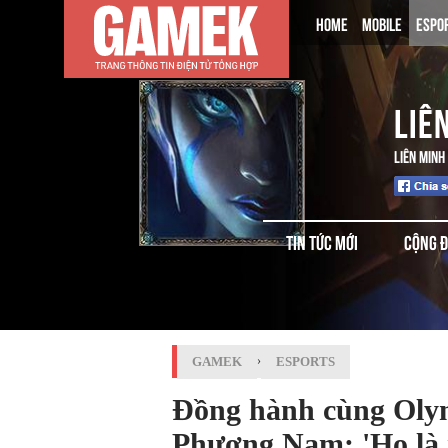
HOME
MOBILE
ESPO
LIÊ
LIÊN MINH
TIN TỨC MỚI
CỘNG 
GAMEK
›
ESPORTS
Đồng hành cùng Olym
Phương Nam: 'Họ là 