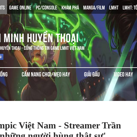
RTS
GAME ONLINE
PC/CONSOLE
KHÁM PHÁ
MANGA/FILM
LMHT
LMHT: T
N MINH HUYỀN THOẠI
 HUYỀN THOẠI - CỔNG THÔNG TIN GAME LMHT VIỆT NAM
ĐỒNG
CẨM NANG CHƠI/MẸO HAY
GIẢI ĐẤU
VIDEO HAY
pic Việt Nam - Streamer Trần
những người hùng thật sự'