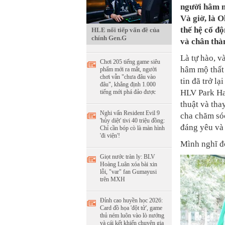
người hâm m
Và giờ, là 
thế hệ cổ độ
HLE nối tiếp vấn đề của
chính Gen.G
và chân thà
Là tự hào, v
Chơi 205 tiếng game siêu
hâm mộ thất 
phẩm mới ra mắt, người
chơi vẫn "chưa đâu vào
tin đã trở l
đâu", khẳng định 1.000
HLV Park Han
tiếng mới phá đảo được
thuật và tha
Nghi vấn Resident Evil 9
cha chăm sóc
'hủy diệt' tivi 40 triệu đồng:
đáng yêu và 
Chỉ cần bóp cò là màn hình
'đi viện'!
Mình nghĩ đ
Giọt nước tràn ly: BLV
Hoàng Luân xóa bài xin
lỗi, "var" fan Gumayusi
trên MXH
Đỉnh cao huyền học 2026:
Card đồ họa 'đột tử', game
thủ ném luôn vào lò nướng
và cái kết khiến chuyên gia