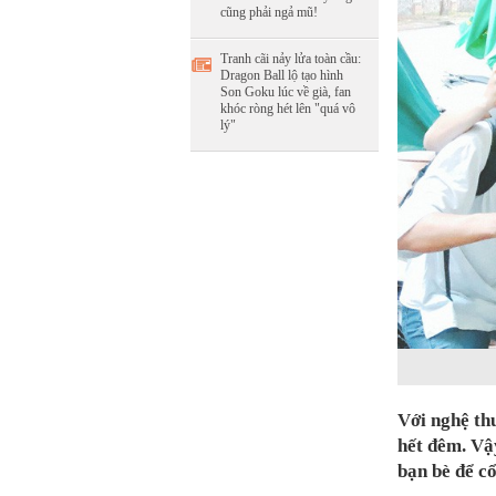
cũng phải ngả mũ!
Tranh cãi nảy lửa toàn cầu:
Dragon Ball lộ tạo hình
Son Goku lúc về già, fan
khóc ròng hét lên "quá vô
lý"
Với nghệ thu
hết đêm. Vậ
bạn bè để c