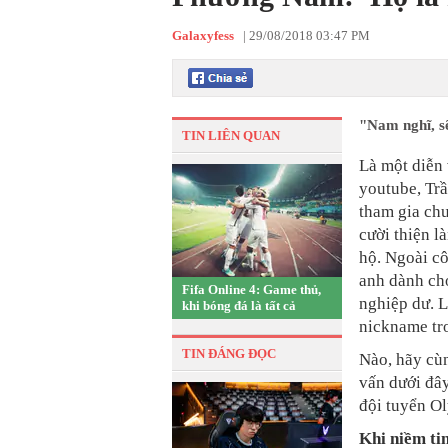
Galaxyfess
|
29/08/2018 03:47 PM
"Nam nghĩ, s
TIN LIÊN QUAN
Là một diễn
youtube, Trầ
tham gia chư
cười thiện l
hộ. Ngoài cô
anh dành cho
Fifa Online 4: Game thủ,
nghiệp dư. 
khi bóng đá là tất cả
nickname tr
TIN ĐÁNG ĐỌC
Nào, hãy cùn
vấn dưới đây
đội tuyển O
Khi niềm ti