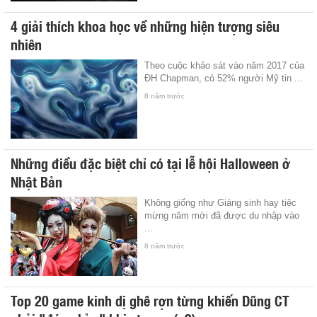
4 giải thích khoa học về những hiện tượng siêu
nhiên
Theo cuộc khảo sát vào năm 2017 của
ĐH Chapman, có 52% người Mỹ tin ...
8 năm trước
Những điều đặc biệt chỉ có tại lễ hội Halloween ở
Nhật Bản
Không giống như Giáng sinh hay tiệc
mừng năm mới đã được du nhập vào
...
8 năm trước
Top 20 game kinh dị ghê rợn từng khiến Dũng CT