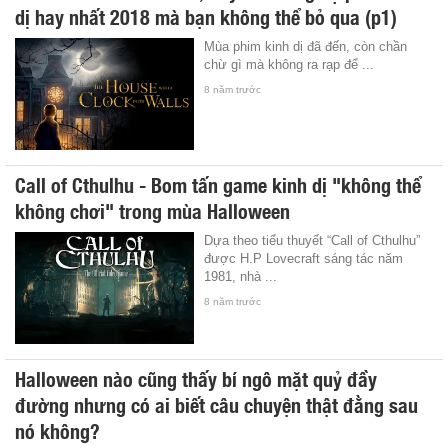
dị hay nhất 2018 mà bạn không thể bỏ qua (p1)
Mùa phim kinh dị đã đến, còn chần
chừ gì mà không ra rạp để ...
8 năm trước
Call of Cthulhu - Bom tấn game kinh dị "không thể
không chơi" trong mùa Halloween
Dựa theo tiểu thuyết “Call of Cthulhu”
được H.P Lovecraft sáng tác năm
1981, nhà ...
8 năm trước
Halloween nào cũng thấy bí ngô mặt quỷ đầy
đường nhưng có ai biết câu chuyện thật đằng sau
nó không?