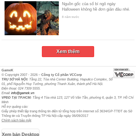
Nguồn gốc của số bí ngô ngày
Halloween không hề đơn giản đâu nhé.
8 năm trước
Xem thêm
GameK
© Copyright 2007 - 2026 –
Công ty Cổ phần VCCorp
TRỤ SỞ HÀ NỘI:
Tầng 22, Tòa nhà Center Building, Hapulico Complex, Số
01, phố Nguyễn Huy Tưởng, phường Thanh Xuân, thành phố Hà Nội.
Điện thoại: 024 7309 5555.
Email:
info@gamek.vn
VPĐD TẠI TP.HCM:
Tầng 4 Tòa nhà 123, 127 Võ Văn Tần, phường 6, quận 3, TP. Hồ Chí
Minh
Hỗ trợ quảng cáo:
Giấy phép thiết lập trang thông tin điện tử tổng hợp trên internet số 3634/GP-TTĐT do Sở
Thông tin và Truyền thông TP Hà Nội cấp ngày 06/09/2017
Chính sách bảo mật
Xem bản Desktop