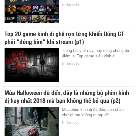
8 năm trước
Top 20 game kinh dị ghê rợn từng khiến Dũng CT
phải "đóng bỉm" khi stream (p1)
Trong bài viết này, hãy cùng chúng tôi
điểm lại Top game siêu kịnh dị ...
8 năm trước
Mùa Halloween đã đến, đây là những bộ phim kinh
dị hay nhất 2018 mà bạn không thể bỏ qua (p2)
Mùa phim kinh dị đã đến, còn chần
chừ gì mà không ra rạp để ...
8 năm trước