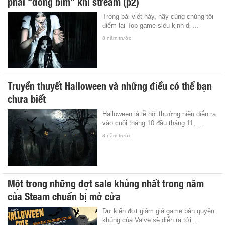
phải "đóng bỉm" khi stream (p2)
Trong bài viết này, hãy cùng chúng tôi
điểm lại Top game siêu kịnh dị ...
8 năm trước
Truyền thuyết Halloween và những điều có thể bạn
chưa biết
Halloween là lễ hội thường niên diễn ra
vào cuối tháng 10 đầu tháng 11, ...
8 năm trước
Một trong những đợt sale khủng nhất trong năm
của Steam chuẩn bị mở cửa
Dự kiến đợt giảm giá game bản quyền
khủng của Valve sẽ diễn ra tới ...