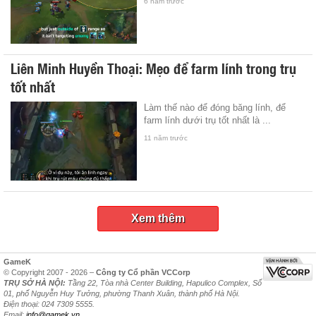
6 năm trước
Liên Minh Huyền Thoại: Mẹo để farm lính trong trụ
tốt nhất
Làm thế nào để đóng băng lính, để
farm lính dưới trụ tốt nhất là ...
11 năm trước
Xem thêm
GameK
© Copyright 2007 - 2026 –
Công ty Cổ phần VCCorp
TRỤ SỞ HÀ NỘI:
Tầng 22, Tòa nhà Center Building, Hapulico Complex, Số
01, phố Nguyễn Huy Tưởng, phường Thanh Xuân, thành phố Hà Nội.
Điện thoại: 024 7309 5555.
Email:
info@gamek.vn