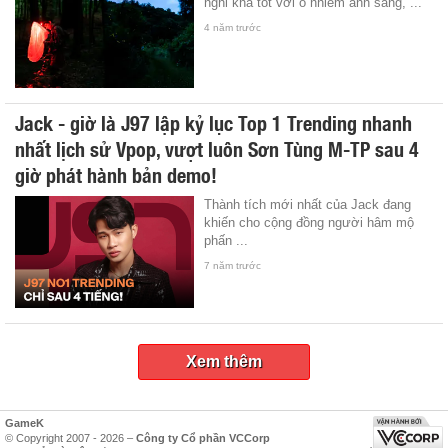
nghi khá tốt với ô nhiễm ánh sáng, ...
4 năm trước
Jack - giờ là J97 lập kỷ lục Top 1 Trending nhanh
nhất lịch sử Vpop, vượt luôn Sơn Tùng M-TP sau 4
giờ phát hành bản demo!
Thành tích mới nhất của Jack đang
khiến cho cộng đồng người hâm mộ
phấn ...
7 năm trước
Xem thêm
GameK
© Copyright 2007 - 2026 –
Công ty Cổ phần VCCorp