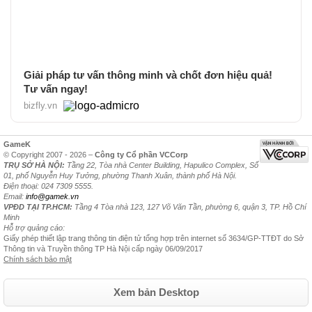
Giải pháp tư vấn thông minh và chốt đơn hiệu quả!
Tư vấn ngay!
bizfly.vn
GameK
© Copyright 2007 - 2026 –
Công ty Cổ phần VCCorp
TRỤ SỞ HÀ NỘI:
Tầng 22, Tòa nhà Center Building, Hapulico Complex, Số
01, phố Nguyễn Huy Tưởng, phường Thanh Xuân, thành phố Hà Nội.
Điện thoại: 024 7309 5555.
Email:
info@gamek.vn
VPĐD TẠI TP.HCM:
Tầng 4 Tòa nhà 123, 127 Võ Văn Tần, phường 6, quận 3, TP. Hồ Chí
Minh
Hỗ trợ quảng cáo:
Giấy phép thiết lập trang thông tin điện tử tổng hợp trên internet số 3634/GP-TTĐT do Sở
Thông tin và Truyền thông TP Hà Nội cấp ngày 06/09/2017
Chính sách bảo mật
Xem bản Desktop