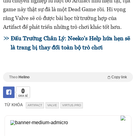
thủ chuyên nghiệp lũ lượt bỏ Artifact như hiện tại, tựa
game này thật sự đã là một Dead Game rồi. Hi vọng
rằng Valve sẽ có được bài học từ trường hợp của
Artifact để phát triển những trò chơi khác tốt hơn.
Đấu Trường Chân Lý: Neeko's Help hứa hẹn sẽ
là trang bị thay đổi toàn bộ trò chơi
Theo
Helino
Copy link
0
CHIA SẺ
TỪ KHÓA
ARTIFACT
VALVE
VIRTUS.PRO