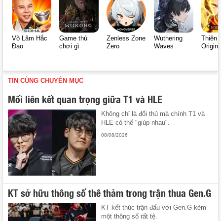
Võ Lâm Hắc
Game thủ
Zenless Zone
Wuthering
Thiên 
Đạo
chơi gì
Zero
Waves
Origin
TIN CÙNG CHUYÊN MỤC
Mối liên kết quan trọng giữa T1 và HLE
Không chỉ là đối thủ mà chính T1 và
HLE có thể "giúp nhau".
08/08/2026
KT sở hữu thông số thê thảm trong trận thua Gen.G
KT kết thúc trận đấu với Gen.G kèm
một thông số rất tệ.