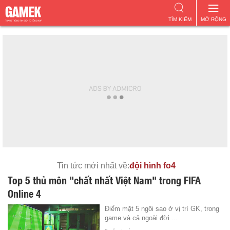
TÌM KIẾM
MỞ RỘNG
Tin tức mới nhất về:
đội hình fo4
Top 5 thủ môn "chất nhất Việt Nam" trong FIFA
Online 4
Điểm mặt 5 ngôi sao ở vị trí GK, trong
game và cả ngoài đời ...