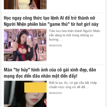
Học ngay công thức tạo lệnh AI để trở thành nữ
Người Nhện phiên bản "game thủ" từ hot girl này
Trào lưu hóa thân thành Người Nhện
vẫn đang là một trong những xu
hướng ...
08/08/2026
Màn "tự hủy" hình ảnh của cô gái xinh đẹp, dân
mạng đọc đến đâu nhăn mặt đến đấy!
Biết là tục tĩu, cô gái vẫn bất chấp
chuẩn mực ứng xử để đổi ...
08/08/2026