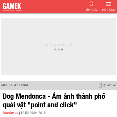
TÌM KIẾM
MỞ RỘNG
MOBILE & SOCIAL
QUAY LẠI
Dog Mendonca - Ám ảnh thành phố
quái vật "point and click"
MaxSpeed
| 12:50 29/04/2016