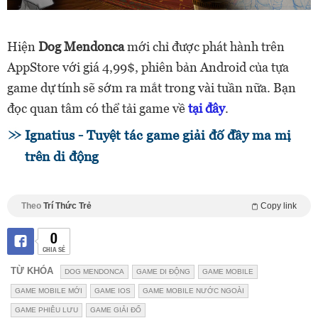
Hiện
Dog Mendonca
mới chỉ được phát hành trên
AppStore với giá 4,99$, phiên bản Android của tựa
game dự tính sẽ sớm ra mắt trong vài tuần nữa. Bạn
đọc quan tâm có thể tải game về
tại đây
.
Ignatius - Tuyệt tác game giải đố đầy ma mị
trên di động
Theo
Trí Thức Trẻ
Copy link
0
CHIA SẺ
TỪ KHÓA
DOG MENDONCA
GAME DI ĐỘNG
GAME MOBILE
GAME MOBILE MỚI
GAME IOS
GAME MOBILE NƯỚC NGOÀI
GAME PHIÊU LƯU
GAME GIẢI ĐỐ