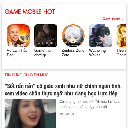
GAME MOBILE HOT
Xem thêm
Võ Lâm Hắc
Game thủ
Zenless Zone
Wuthering
Thiên 
Đạo
chơi gì
Zero
Waves
Origin
TIN CÙNG CHUYÊN MỤC
"Sốt rần rần" cô giáo xinh như nữ chính ngôn tình,
xem video chân thực ngỡ như đang học trực tiếp
Dân mạng nô nức đòi "đi học lại" sau
chuỗi video giảng dạy của cô ...
09/08/2026