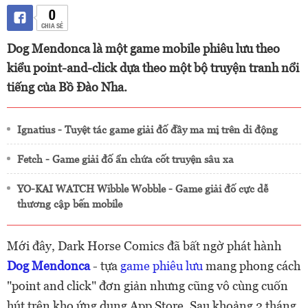
0
CHIA SẺ
Dog Mendonca là một game mobile phiêu lưu theo
kiểu point-and-click dựa theo một bộ truyện tranh nổi
tiếng của Bồ Đào Nha.
Ignatius - Tuyệt tác game giải đố đầy ma mị trên di động
Fetch - Game giải đố ẩn chứa cốt truyện sâu xa
YO-KAI WATCH Wibble Wobble - Game giải đố cực dễ
thương cập bến mobile
Mới đây, Dark Horse Comics đã bất ngờ phát hành
Dog Mendonca
- tựa
game phiêu lưu
mang phong cách
"point and click" đơn giản nhưng cũng vô cùng cuốn
hút trên kho ứng dụng App Store. Sau khoảng 2 tháng