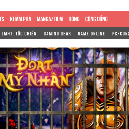
TS
KHÁM PHÁ
MANGA/FILM
HÓNG
CỘNG ĐỒNG
LMHT: TỐC CHIẾN
GAMING GEAR
GAME ONLINE
PC/CON