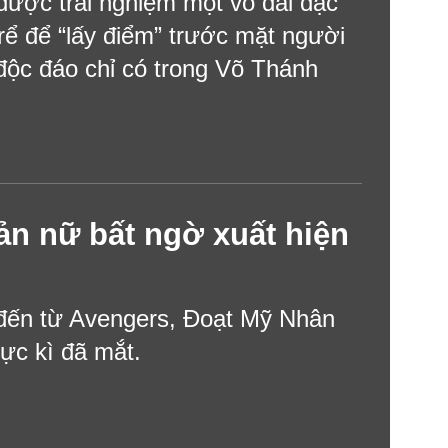
được trải nghiệm một võ đài đặc
rể để “lấy điểm” trước mặt người
độc đáo chỉ có trong Võ Thánh
ản nữ bất ngờ xuất hiện
đến từ Avengers, Đoạt Mỹ Nhân
cực kì đã mắt.