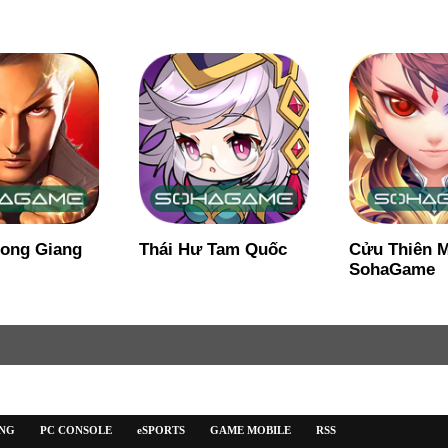
 Tông Sư
Gunny Origin
Đấu La VNG
Thần Tái Lâ
ỜNG
PC CONSOLE
eSPORTS
GAME MOBILE
RSS