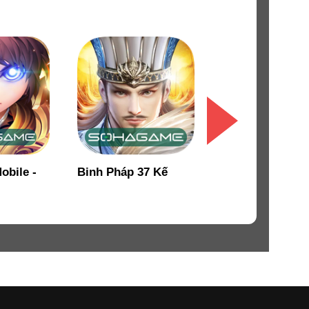
: Đấu
Siêu Thần Quân Sư
m