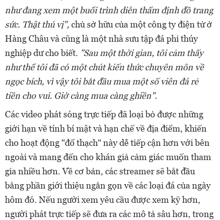
như đang xem một buổi trình diễn thẩm định đồ trang
sức. Thật thú vị",
chủ sở hữu của một công ty điện tử ở
Hàng Châu và cũng là một nhà sưu tập đá phỉ thúy
nghiệp dư cho biết.
"Sau một thời gian, tôi cảm thấy
như thể tôi đã có một chút kiến ​​thức chuyên môn về
ngọc bích, vì vậy tôi bắt đầu mua một số viên đá rẻ
tiền cho vui. Giờ càng mua càng ghiền".
Các video phát sóng trực tiếp đã loại bỏ được những
giới hạn về tính bí mật và hạn chế về địa điểm, khiến
cho hoạt động "đổ thạch" này dễ tiếp cận hơn với bên
ngoài và mang đến cho khán giả cảm giác muốn tham
gia nhiều hơn. Về cơ bản, các streamer sẽ bắt đầu
bằng phần giới thiệu ngắn gọn về các loại đá của ngày
hôm đó. Nếu người xem yêu cầu được xem kỹ hơn,
người phát trực tiếp sẽ đưa ra các mô tả sâu hơn, trong