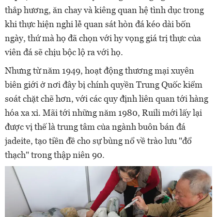
thắp hương, ăn chay và kiêng quan hệ tình dục trong
khi thực hiện nghi lễ quan sát hòn đá kéo dài bốn
ngày, thứ mà họ đã chọn với hy vọng giá trị thực của
viên đá sẽ chịu bộc lộ ra với họ.
Nhưng từ năm 1949, hoạt động thương mại xuyên
biên giới ở nơi đây bị chính quyền Trung Quốc kiểm
soát chặt chẽ hơn, với các quy định liên quan tới hàng
hóa xa xỉ. Mãi tới những năm 1980, Ruili mới lấy lại
được vị thế là trung tâm của ngành buôn bán đá
jadeite, tạo tiền đề cho sự bùng nổ về trào lưu "đổ
thạch" trong thập niên 90.