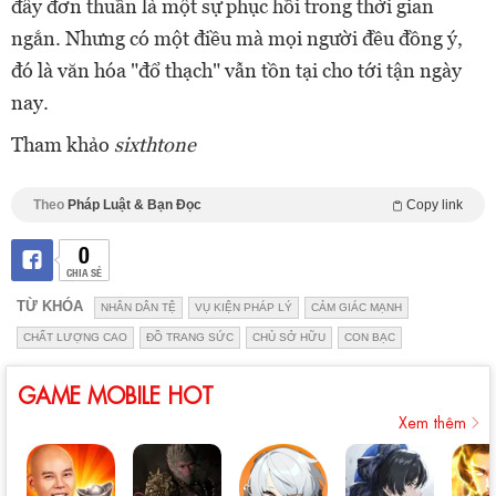
đây đơn thuần là một sự phục hồi trong thời gian
ngắn. Nhưng có một điều mà mọi người đều đồng ý,
đó là văn hóa "đổ thạch" vẫn tồn tại cho tới tận ngày
nay.
Tham khảo
sixthtone
Theo
Pháp Luật & Bạn Đọc
Copy link
0
CHIA SẺ
TỪ KHÓA
NHÂN DÂN TỆ
VỤ KIỆN PHÁP LÝ
CẢM GIÁC MẠNH
CHẤT LƯỢNG CAO
ĐỒ TRANG SỨC
CHỦ SỞ HỮU
CON BẠC
GAME MOBILE HOT
Xem thêm