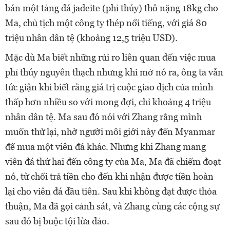
bán một tảng đá jadeite (phỉ thúy) thô nặng 18kg cho
Ma, chủ tịch một công ty thép nổi tiếng, với giá 80
triệu nhân dân tệ (khoảng 12,5 triệu USD).
Mặc dù Ma biết những rủi ro liên quan đến việc mua
phỉ thúy nguyên thạch nhưng khi mở nó ra, ông ta vẫn
tức giận khi biết rằng giá trị cuộc giao dịch của mình
thấp hơn nhiều so với mong đợi, chỉ khoảng 4 triệu
nhân dân tệ. Ma sau đó nói với Zhang rằng mình
muốn thử lại, nhờ người môi giới này đến Myanmar
để mua một viên đá khác. Nhưng khi Zhang mang
viên đá thứ hai đến công ty của Ma, Ma đã chiếm đoạt
nó, từ chối trả tiền cho đến khi nhận được tiền hoàn
lại cho viên đá đầu tiên. Sau khi không đạt được thỏa
thuận, Ma đã gọi cảnh sát, và Zhang cùng các cộng sự
sau đó bị buộc tội lừa đảo.