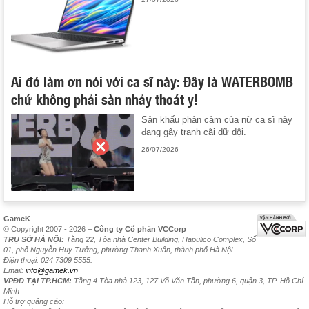
Ai đó làm ơn nói với ca sĩ này: Đây là WATERBOMB
chứ không phải sàn nhảy thoát y!
Sân khấu phản cảm của nữ ca sĩ này
đang gây tranh cãi dữ dội.
26/07/2026
GameK
© Copyright 2007 - 2026 –
Công ty Cổ phần VCCorp
TRỤ SỞ HÀ NỘI:
Tầng 22, Tòa nhà Center Building, Hapulico Complex, Số
01, phố Nguyễn Huy Tưởng, phường Thanh Xuân, thành phố Hà Nội.
Điện thoại: 024 7309 5555.
Email:
info@gamek.vn
VPĐD TẠI TP.HCM:
Tầng 4 Tòa nhà 123, 127 Võ Văn Tần, phường 6, quận 3, TP. Hồ Chí
Minh
Hỗ trợ quảng cáo: