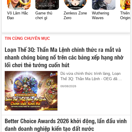
Võ Lâm Hắc
Game thủ
Zenless Zone
Wuthering
Thiên 
Đạo
chơi gì
Zero
Waves
Origin
TIN CÙNG CHUYÊN MỤC
Loạn Thế 3Q: Thần Ma Lệnh chính thức ra mắt và
nhanh chóng bùng nổ trên các bảng xếp hạng nhờ
lối chơi thẻ tướng cuốn hút
Dù vừa chính thức trình làng, Loạn
Thế 3Q: Thần Ma Lệnh - OEG đã ...
06/08/2026
Better Choice Awards 2026 khởi động, lần đầu vinh
danh doanh nghiệp kiến tạo đất nước