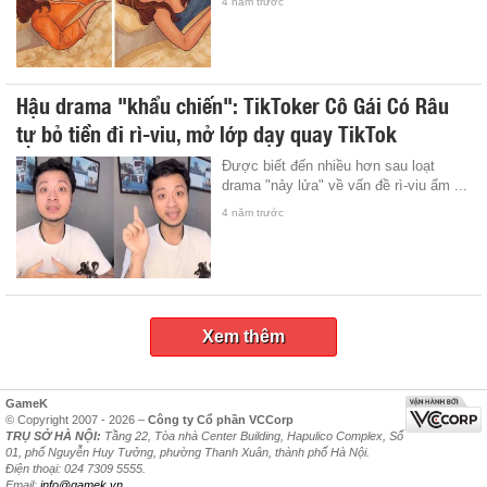
4 năm trước
Hậu drama "khẩu chiến": TikToker Cô Gái Có Râu
tự bỏ tiền đi rì-viu, mở lớp dạy quay TikTok
Được biết đến nhiều hơn sau loạt
drama "nảy lửa" về vấn đề rì-viu ẩm ...
4 năm trước
Xem thêm
GameK
© Copyright 2007 - 2026 –
Công ty Cổ phần VCCorp
TRỤ SỞ HÀ NỘI:
Tầng 22, Tòa nhà Center Building, Hapulico Complex, Số
01, phố Nguyễn Huy Tưởng, phường Thanh Xuân, thành phố Hà Nội.
Điện thoại: 024 7309 5555.
Email:
info@gamek.vn