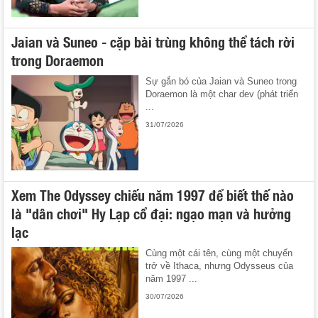
Jaian và Suneo - cặp bài trùng không thể tách rời
trong Doraemon
Sự gắn bó của Jaian và Suneo trong
Doraemon là một char dev (phát triển
...
31/07/2026
Xem The Odyssey chiếu năm 1997 để biết thế nào
là "dân chơi" Hy Lạp cổ đại: ngạo mạn và hưởng
lạc
Cùng một cái tên, cùng một chuyến
trở về Ithaca, nhưng Odysseus của
năm 1997 ...
30/07/2026