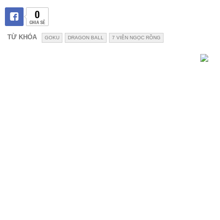
0
CHIA SẺ
TỪ KHÓA
GOKU
DRAGON BALL
7 VIÊN NGỌC RỒNG