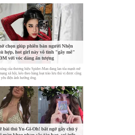
ờ chọn giúp phiên bản người Nhện
ù hợp, hot girl này vô tình "gây mê"
M với vóc dáng ấn tượng
nóng của thương hiệu Spider-Man đang lan tỏa mạnh mẽ
mạng xã hội, kéo theo hàng loạt trào lưu thú vị được cộng
 yêu điện ảnh hưởng ứng.
 bài thủ Yu-Gi-Oh! bất ngờ gây chú ý
i màn khoe nhan sắc táo bạo, soi info