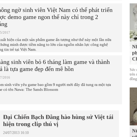
ông ngờ sinh viên Việt Nam có thể phát triển
ợc demo game ngon thế này chỉ trong 2
áng
05/2017
xuất hiện của một sản phẩm game ấn tượng như thế này một lần nữa
 chứng minh được tiềm năng to lớn của nguồn nhân lực công nghệ
Nh
g tin trẻ tại Việt Nam.
ph
CĐ
àng sinh viên bỏ 6 tháng làm game và thành
ả là tựa game đẹp đến mê hồn
Sức 
trên 
07/2016
đồng
m sinh viên yêu game bao gồm 9 người mới đây đã tung ra một tựa
e có tên Nawa: The Sands Blossom
Đại Chiến Bạch Đằng hào hùng sử Việt tái
hiện trong clip thú vị
Nữ
24/07/2013 16:10
vớ