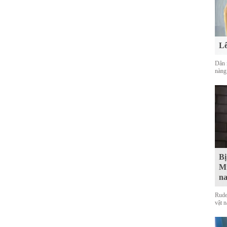
Lê
Dân 
nàng
Bị
Mu
na
Rude
vật 