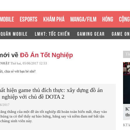
MOBILE
ESPORTS
KHÁM PHÁ
MANGA/FILM
HÓNG
CỘNG
 QUÂN MOBILE
LMHT: TỐC CHIẾN
GAMING GEAR
GAME ON
 mới về
Đồ Án Tốt Nghiệp
Ti
 NHẬT
Thứ hai, 05/06/2017 12:53
ửi, chia sẻ với bạn bè nhé!
ất hiện game thủ đích thực: xây dựng đồ án
t nghiệp với chủ đề DOTA 2
06/2017
KT
căng thẳng của một đề án tốt nghiệp đã hoàn toàn biến mất, thay vào
th
chúng ta có thể thấy sự hào hứng, hăng say và niềm đam mê bất tận
 chàng sinh viên này.
KT k