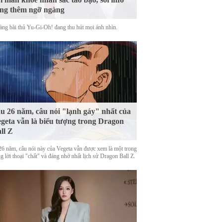
ng thêm ngỡ ngàng
àng bài thủ Yu-Gi-Oh! đang thu hút mọi ánh nhìn.
u 26 năm, câu nói "lạnh gáy" nhất của
geta vẫn là biểu tượng trong Dragon
ll Z
26 năm, câu nói này của Vegeta vẫn được xem là một trong
 lời thoại "chất" và đáng nhớ nhất lịch sử Dragon Ball Z.