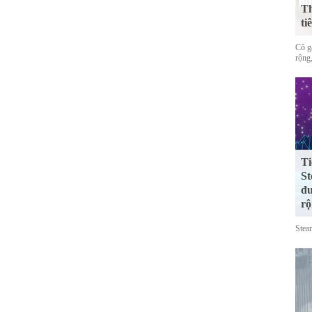
Th
ti
Cô gá
rộng,
Ti
St
đư
rộ
Stea