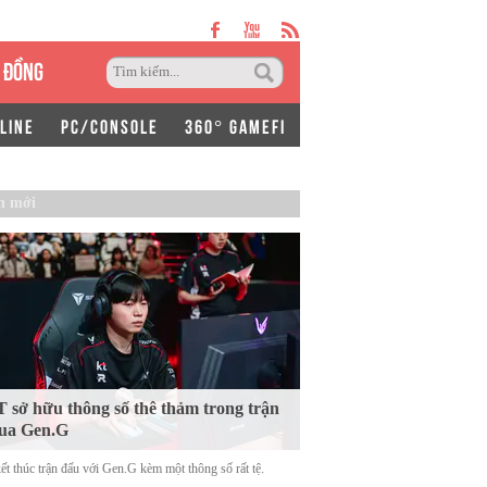
 ĐỒNG
LINE
PC/CONSOLE
360° GAMEFI
n mới
 sở hữu thông số thê thảm trong trận
ua Gen.G
ết thúc trận đấu với Gen.G kèm một thông số rất tệ.