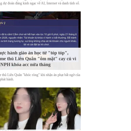
g dự đoán đáng kinh ngạc về AI, Internet và danh tính số.
ực hành giáo án học từ "tóp tóp",
me thủ Liên Quân "ôm mặt" cay cú vì
 NPH khóa acc nửa tháng
 thủ Liên Quân "khóc ròng" khi nhận án phạt bất ngờ của
phát hành.