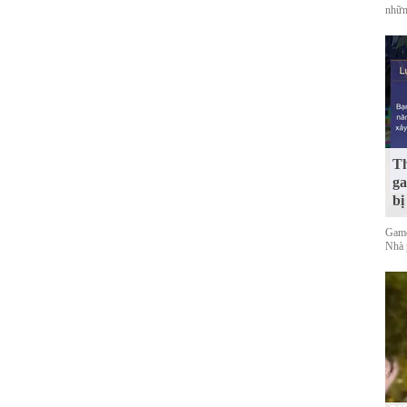
nhữn
Th
ga
bị
Game
Nhà 