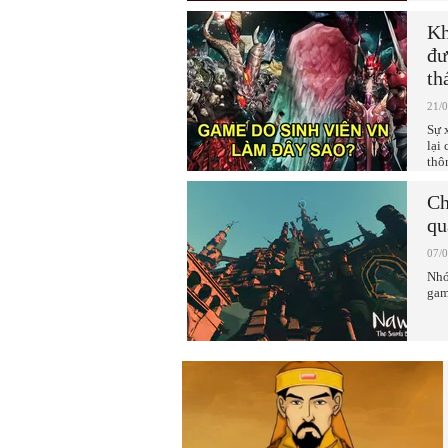
Kh
đư
th
21/
Sự 
lại
thôn
Ch
qu
07/
Nhó
gam