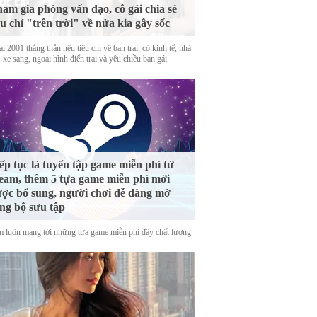
am gia phỏng vấn dạo, cô gái chia sẻ
êu chí "trên trời" về nửa kia gây sốc
i 2001 thẳng thắn nêu tiêu chí về bạn trai: có kinh tế, nhà
 xe sang, ngoại hình điển trai và yêu chiều bạn gái.
ếp tục là tuyển tập game miễn phí từ
eam, thêm 5 tựa game miễn phí mới
ợc bổ sung, người chơi dễ dàng mở
ng bộ sưu tập
m luôn mang tới những tựa game miễn phí đầy chất lượng.