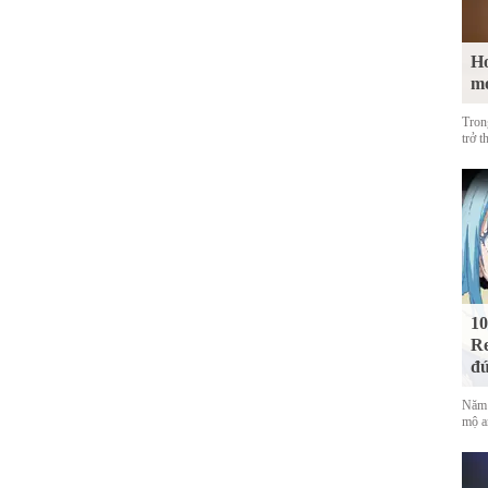
Ho
m
Tron
trở t
10
Re
đứ
Năm 
mộ a