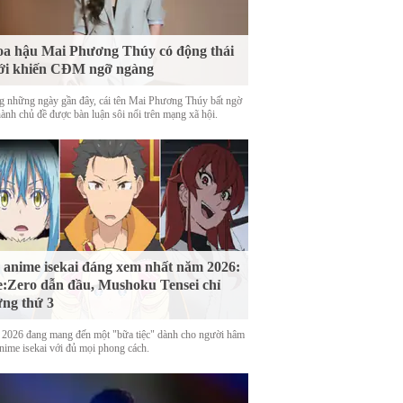
a hậu Mai Phương Thúy có động thái
ới khiến CĐM ngỡ ngàng
g những ngày gần đây, cái tên Mai Phương Thúy bất ngờ
hành chủ đề được bàn luận sôi nổi trên mạng xã hội.
 anime isekai đáng xem nhất năm 2026:
:Zero dẫn đầu, Mushoku Tensei chỉ
ng thứ 3
2026 đang mang đến một "bữa tiệc" dành cho người hâm
nime isekai với đủ mọi phong cách.