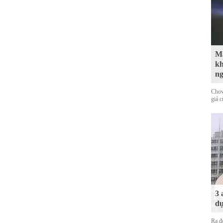
Mà
kh
n
Chov
giả 
3 
dự
Ra đ