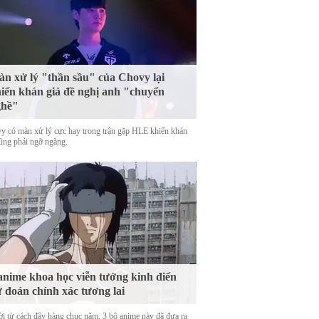
n xử lý "thần sầu" của Chovy lại
iến khán giả đề nghị anh "chuyển
ghề"
y có màn xử lý cực hay trong trận gặp HLE khiến khán
cũng phải ngỡ ngàng.
anime khoa học viễn tưởng kinh điển
 đoán chính xác tương lai
ời từ cách đây hàng chục năm, 3 bộ anime này đã đưa ra