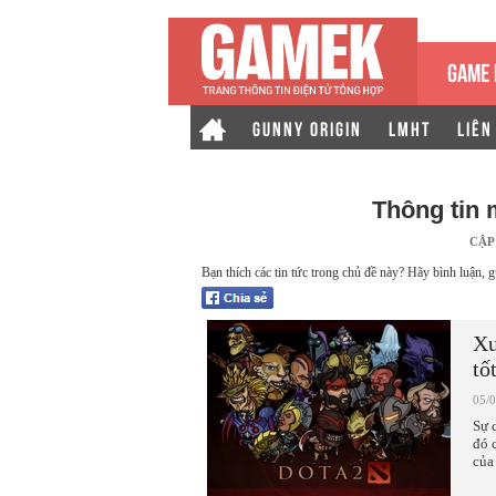
GAME 
GUNNY ORIGIN
LMHT
LIÊN
Thông tin
CẬP
Bạn thích các tin tức trong chủ đề này? Hãy bình luận, g
Xu
tố
05/
Sự 
đó 
của