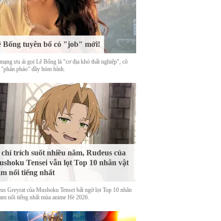
 Bống tuyên bố có "job" mới!
mạng ưu ái gọi Lê Bống là "cơ địa khó thất nghiệp", cô
 "phản pháo" đầy hóm hỉnh.
 chỉ trích suốt nhiều năm, Rudeus của
shoku Tensei vẫn lọt Top 10 nhân vật
m nổi tiếng nhất
us Greyrat của Mushoku Tensei bất ngờ lọt Top 10 nhân
nam nổi tiếng nhất mùa anime Hè 2026.