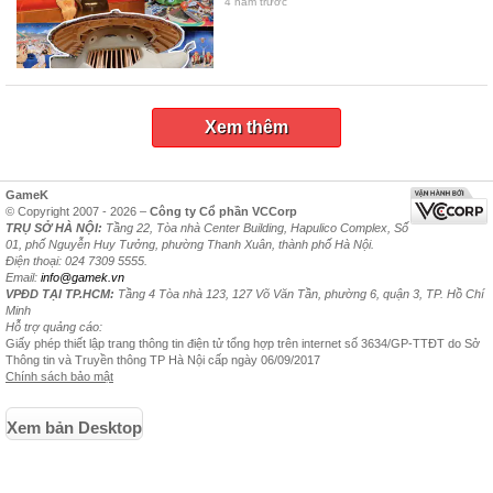
4 năm trước
Xem thêm
GameK
© Copyright 2007 - 2026 –
Công ty Cổ phần VCCorp
TRỤ SỞ HÀ NỘI:
Tầng 22, Tòa nhà Center Building, Hapulico Complex, Số
01, phố Nguyễn Huy Tưởng, phường Thanh Xuân, thành phố Hà Nội.
Điện thoại: 024 7309 5555.
Email:
info@gamek.vn
VPĐD TẠI TP.HCM:
Tầng 4 Tòa nhà 123, 127 Võ Văn Tần, phường 6, quận 3, TP. Hồ Chí
Minh
Hỗ trợ quảng cáo:
Giấy phép thiết lập trang thông tin điện tử tổng hợp trên internet số 3634/GP-TTĐT do Sở
Thông tin và Truyền thông TP Hà Nội cấp ngày 06/09/2017
Chính sách bảo mật
Xem bản Desktop