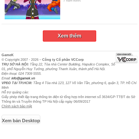
7 năm trước
Xem thêm
GameK
© Copyright 2007 - 2026 –
Công ty Cổ phần VCCorp
TRỤ SỞ HÀ NỘI:
Tầng 22, Tòa nhà Center Building, Hapulico Complex, Số
01, phố Nguyễn Huy Tưởng, phường Thanh Xuân, thành phố Hà Nội.
Điện thoại: 024 7309 5555.
Email:
info@gamek.vn
VPĐD TẠI TP.HCM:
Tầng 4 Tòa nhà 123, 127 Võ Văn Tần, phường 6, quận 3, TP. Hồ Chí
Minh
Hỗ trợ quảng cáo:
Giấy phép thiết lập trang thông tin điện tử tổng hợp trên internet số 3634/GP-TTĐT do Sở
Thông tin và Truyền thông TP Hà Nội cấp ngày 06/09/2017
Chính sách bảo mật
Xem bản Desktop