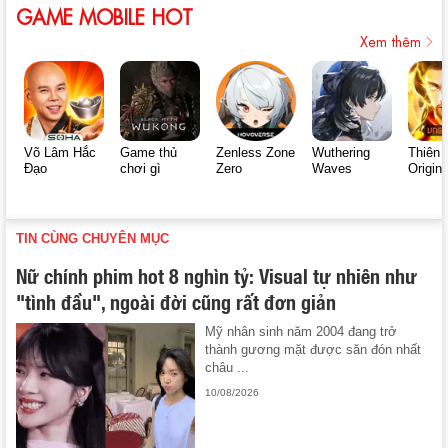
GAME MOBILE HOT
Xem thêm
Võ Lâm Hắc
Game thủ
Zenless Zone
Wuthering
Thiên 
Đạo
chơi gì
Zero
Waves
Origin
TIN CÙNG CHUYÊN MỤC
Nữ chính phim hot 8 nghìn tỷ: Visual tự nhiên như
"tình đầu", ngoài đời cũng rất đơn giản
Mỹ nhân sinh năm 2004 đang trở
thành gương mặt được săn đón nhất
châu ...
10/08/2026