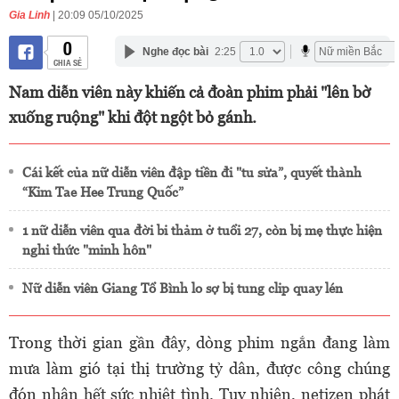
Gia Linh
| 20:09 05/10/2025
0
Nghe đọc bài
2:25
CHIA SẺ
Nam diễn viên này khiến cả đoàn phim phải "lên bờ
xuống ruộng" khi đột ngột bỏ gánh.
Cái kết của nữ diễn viên đập tiền đi "tu sửa”, quyết thành
“Kim Tae Hee Trung Quốc”
1 nữ diễn viên qua đời bi thảm ở tuổi 27, còn bị mẹ thực hiện
nghi thức "minh hôn"
Nữ diễn viên Giang Tổ Bình lo sợ bị tung clip quay lén
Trong thời gian gần đây, dòng phim ngắn đang làm
mưa làm gió tại thị trường tỷ dân, được công chúng
đón nhận hết sức nhiệt tình. Tuy nhiên, netizen phát