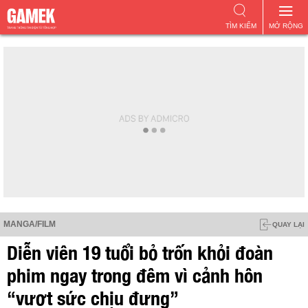
TÌM KIẾM
MỞ RỘNG
MANGA/FILM
QUAY LẠI
Diễn viên 19 tuổi bỏ trốn khỏi đoàn
phim ngay trong đêm vì cảnh hôn
“vượt sức chịu đựng”