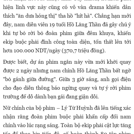
hiện lĩnh vực này cũng có vô vàn drama khiến dân
thích "ăn dưa hóng thị" tha hồ "hít hà". Chẳng hạn mới
đây, nam diễn viên 19 tuổi Hồ Lăng Thần đã gây chú ý
khi tự bỏ rời bỏ đoàn phim giữa đêm khuya, khiến
ekip buộc phải đình công toàn diện, tổn thất lên tới
hơn 100.000 NDT/ngày (370,7 triệu đồng).
Được biết, dự án phim ngắn này vừa mới khởi quay
được 2 ngày nhưng nam chính Hồ Lăng Thần bất ngờ
"bỏ gánh giữa đường". Giữa 3 giờ sáng, anh gọi điện
cho đạo diễn thông báo ngừng quay và tự ý rời phim
trường để dỗ dành bạn gái đang giận dỗi.
Nữ chính của bộ phim – Lý Tử Huỳnh đã lên tiếng xác
nhận rằng đoàn phim buộc phải khẩn cấp đổi nam
chính vào lúc rạng sáng. Toàn bộ ekip phải cật lực tăng
tốc để theo kịp tiến độ, cố hoàn thành 80 tập phim