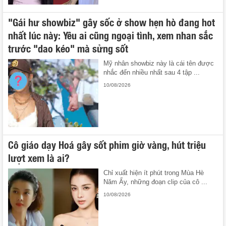
"Gái hư showbiz" gây sốc ở show hẹn hò đang hot
nhất lúc này: Yêu ai cũng ngoại tình, xem nhan sắc
trước "dao kéo" mà sửng sốt
Mỹ nhân showbiz này là cái tên được
nhắc đến nhiều nhất sau 4 tập ...
10/08/2026
Cô giáo dạy Hoá gây sốt phim giờ vàng, hút triệu
lượt xem là ai?
Chỉ xuất hiện ít phút trong Mùa Hè
Năm Ấy, những đoạn clip của cô ...
10/08/2026