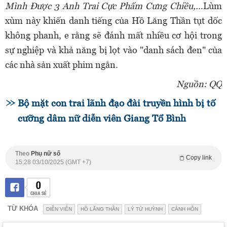
Mình Được 3 Anh Trai Cực Phẩm Cưng Chiều,…
Lùm
xùm này khiến danh tiếng của Hồ Lăng Thần tụt dốc
không phanh, e rằng sẽ đánh mất nhiều cơ hội trong
sự nghiệp và khả năng bị lọt vào "danh sách đen" của
các nhà sản xuất phim ngắn.
Nguồn: QQ
Bộ mặt con trai lãnh đạo đài truyền hình bị tố
cưỡng dâm nữ diễn viên Giang Tổ Bình
Theo
Phụ nữ số
Copy link
15:28 03/10/2025 (GMT +7)
0
CHIA SẺ
TỪ KHÓA
DIỄN VIÊN
HỒ LĂNG THẦN
LÝ TỬ HUỲNH
CẢNH HÔN