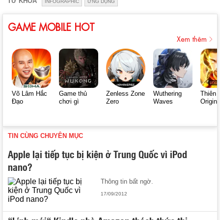
TỪ KHÓA
INFOGRAPHIC
ỨNG DỤNG
GAME MOBILE HOT
Xem thêm
Võ Lâm Hắc
Game thủ
Zenless Zone
Wuthering
Thiên 
Đạo
chơi gì
Zero
Waves
Origin
TIN CÙNG CHUYÊN MỤC
Apple lại tiếp tục bị kiện ở Trung Quốc vì iPod
nano?
Thông tin bất ngờ.
17/09/2012