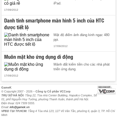
iPad.
17/09/2012
Danh tính smartphone màn hình 5 inch của HTC
được tiết lộ
Mật độ điểm ảnh đáng kinh ngạc 480
ppi.
17/09/2012
Muôn mặt kho ứng dụng di động
Mảnh đất kiếm tiền cho các nhà phát
triển ứng dụng.
17/09/2012
GameK
© Copyright 2007 - 2026 –
Công ty Cổ phần VCCorp
TRỤ SỞ HÀ NỘI:
Tầng 22, Tòa nhà Center Building, Hapulico Complex, Số
01, phố Nguyễn Huy Tưởng, phường Thanh Xuân, thành phố Hà Nội.
Điện thoại: 024 7309 5555.
Email:
info@gamek.vn
VPĐD TẠI TP.HCM:
Tầng 4 Tòa nhà 123, 127 Võ Văn Tần, phường 6, quận 3, TP. Hồ Chí
Minh