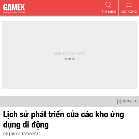
TÌM KIẾM
MỞ RỘNG
QUAY LẠI
Lịch sử phát triển của các kho ứng
dụng di động
PV
| 00:00 10/02/2012