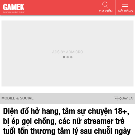
TÌM KIẾM
MỞ RỘNG
MOBILE & SOCIAL
QUAY LẠI
Diện đồ hở hang, tâm sự chuyện 18+,
bị ép gọi chồng, các nữ streamer trẻ
tuổi tổn thương tâm lý sau chuỗi ngày