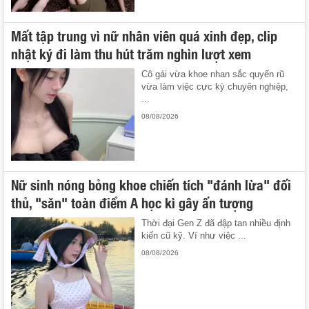
Mất tập trung vì nữ nhân viên quá xinh đẹp, clip
nhật ký đi làm thu hút trăm nghìn lượt xem
Cô gái vừa khoe nhan sắc quyến rũ
vừa làm việc cực kỳ chuyên nghiệp,
...
08/08/2026
Nữ sinh nóng bỏng khoe chiến tích "đánh lừa" đối
thủ, "săn" toàn điểm A học kì gây ấn tượng
Thời đại Gen Z đã đập tan nhiều định
kiến cũ kỹ. Ví như việc ...
08/08/2026