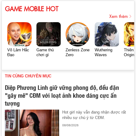
GAME MOBILE HOT
Xem thêm
Võ Lâm Hắc
Game thủ
Zenless Zone
Wuthering
Thiên 
Đạo
chơi gì
Zero
Waves
Origin
TIN CÙNG CHUYÊN MỤC
Diệp Phương Linh giữ vững phong độ, đều đặn
"gây mê" CĐM với loạt ảnh khoe dáng cực ấn
tượng
Hot girl này vẫn đang nhận được rất
nhiều sự chú ý từ CĐM.
08/08/2026