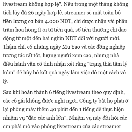
livestream không hợp lệ". Nếu trong một tháng không
tích lũy đủ 26 ngày hợp lệ, streamer sẽ mất toàn bộ
tiền lương cơ bản 4.000 NDT, chỉ được nhận vài phần
trăm hoa hồng ít ỏi từ tiền quà, số tiền thường chỉ dao
động từ một đến hai nghìn NDT đối với người mới.
Thậm chí, có những ngày Mu Yao và các đồng nghiệp
tương tác rất tốt, lượng người xem cao, nhưng nhà
điều hành vẫn cố tình nhận xét rằng "trạng thái tâm lý
kém" để hủy bỏ kết quả ngày làm việc đó một cách vô
lý.
Sau khi hoàn thành 6 tiếng livestream theo quy định,
các cô gái không được nghỉ ngơi. Công ty bắt họ phải ở
lại phòng máy thêm 40 phút đến 1 tiếng để thực hiện
nhiệm vụ "đào các anh lớn". Nhiệm vụ này đòi hỏi các
em phải mò vào phòng livestream của các streamer