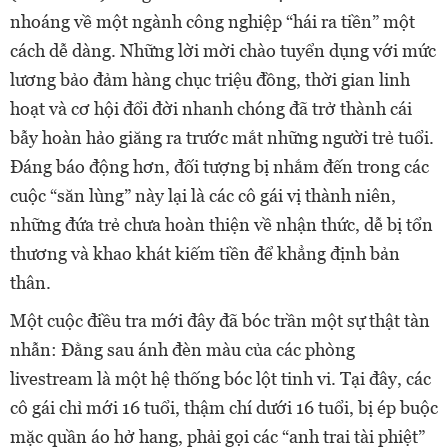
nhoáng về một ngành công nghiệp “hái ra tiền” một
cách dễ dàng. Những lời mời chào tuyển dụng với mức
lương bảo đảm hàng chục triệu đồng, thời gian linh
hoạt và cơ hội đổi đời nhanh chóng đã trở thành cái
bẫy hoàn hảo giăng ra trước mắt những người trẻ tuổi.
Đáng báo động hơn, đối tượng bị nhắm đến trong các
cuộc “săn lùng” này lại là các cô gái vị thành niên,
những đứa trẻ chưa hoàn thiện về nhận thức, dễ bị tổn
thương và khao khát kiếm tiền để khẳng định bản
thân.
Một cuộc điều tra mới đây đã bóc trần một sự thật tàn
nhẫn: Đằng sau ánh đèn màu của các phòng
livestream là một hệ thống bóc lột tinh vi. Tại đây, các
cô gái chỉ mới 16 tuổi, thậm chí dưới 16 tuổi, bị ép buộc
mặc quần áo hở hang, phải gọi các “anh trai tài phiệt”