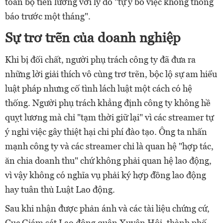
toàn bộ tiền lương với lý do "tự ý bỏ việc không thông
báo trước một tháng".
Sự trơ trẽn của doanh nghiệp
Khi bị đối chất, người phụ trách công ty đã đưa ra
những lời giải thích vô cùng trơ trẽn, bộc lộ sự am hiểu
luật pháp nhưng cố tình lách luật một cách có hệ
thống. Người phụ trách khẳng định công ty không hề
quỵt lương mà chỉ "tạm thời giữ lại" vì các streamer tự
ý nghỉ việc gây thiệt hại chi phí đào tạo. Ông ta nhấn
mạnh công ty và các streamer chỉ là quan hệ "hợp tác,
ăn chia doanh thu" chứ không phải quan hệ lao động,
vì vậy không có nghĩa vụ phải ký hợp đồng lao động
hay tuân thủ Luật Lao động.
Sau khi nhận được phản ánh và các tài liệu chứng cứ,
Cục Giám sát Lao động quận Xuyên Hội, thành phố