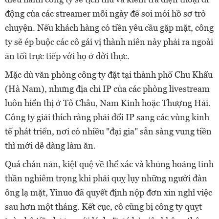
động của các streamer mỗi ngày để soi mói hồ sơ trò
chuyện. Nếu khách hàng có tiền yêu cầu gặp mặt, công
ty sẽ ép buộc các cô gái vị thành niên này phải ra ngoài
ăn tối trực tiếp với họ ở đời thực.
Mặc dù văn phòng công ty đặt tại thành phố Chu Khẩu
(Hà Nam), nhưng địa chỉ IP của các phòng livestream
luôn hiển thị ở Tô Châu, Nam Kinh hoặc Thượng Hải.
Công ty giải thích rằng phải đổi IP sang các vùng kinh
tế phát triển, nơi có nhiều "đại gia" sẵn sàng vung tiền
thì mới dễ dàng làm ăn.
Quá chán nản, kiệt quệ về thể xác và khủng hoảng tinh
thần nghiêm trọng khi phải quỵ lụy những người đàn
ông lạ mặt, Yinuo đã quyết định nộp đơn xin nghỉ việc
sau hơn một tháng. Kết cục, cô cũng bị công ty quỵt