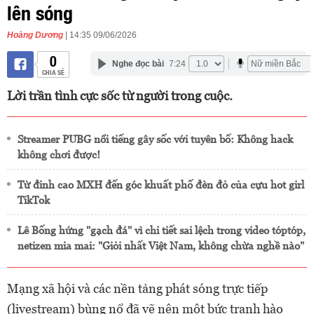
lên sóng
Hoàng Dương
| 14:35 09/06/2026
0
Nghe đọc bài
7:24
CHIA SẺ
Lời trần tình cực sốc từ người trong cuộc.
Streamer PUBG nổi tiếng gây sốc với tuyên bố: Không hack
không chơi được!
Từ đỉnh cao MXH đến góc khuất phố đèn đỏ của cựu hot girl
TikTok
Lê Bống hứng "gạch đá" vì chi tiết sai lệch trong video tóptóp,
netizen mỉa mai: "Giỏi nhất Việt Nam, không chừa nghề nào"
Mạng xã hội và các nền tảng phát sóng trực tiếp
(livestream) bùng nổ đã vẽ nên một bức tranh hào