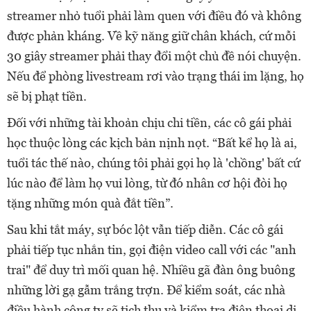
streamer nhỏ tuổi phải làm quen với điều đó và không
được phản kháng. Về kỹ năng giữ chân khách, cứ mỗi
30 giây streamer phải thay đổi một chủ đề nói chuyện.
Nếu để phòng livestream rơi vào trạng thái im lặng, họ
sẽ bị phạt tiền.
Đối với những tài khoản chịu chi tiền, các cô gái phải
học thuộc lòng các kịch bản nịnh nọt. “Bất kể họ là ai,
tuổi tác thế nào, chúng tôi phải gọi họ là 'chồng' bất cứ
lúc nào để làm họ vui lòng, từ đó nhân cơ hội đòi họ
tặng những món quà đắt tiền”.
Sau khi tắt máy, sự bóc lột vẫn tiếp diễn. Các cô gái
phải tiếp tục nhắn tin, gọi điện video call với các "anh
trai" để duy trì mối quan hệ. Nhiều gã đàn ông buông
những lời gạ gẫm trắng trợn. Để kiểm soát, các nhà
điều hành công ty sẽ tịch thu và kiểm tra điện thoại di