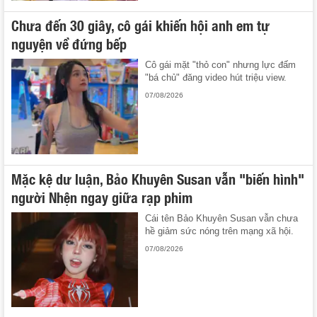
Chưa đến 30 giây, cô gái khiến hội anh em tự
nguyện về đứng bếp
Cô gái mặt "thỏ con" nhưng lực đấm
"bá chủ" đăng video hút triệu view.
07/08/2026
Mặc kệ dư luận, Bảo Khuyên Susan vẫn "biến hình"
người Nhện ngay giữa rạp phim
Cái tên Bảo Khuyên Susan vẫn chưa
hề giảm sức nóng trên mạng xã hội.
07/08/2026