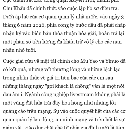
Chu Khẩu đã chính thức vào cuộc lập hồ sơ điều tra.
Dưới áp lực của cơ quan quản lý nhà nước, vào ngày 3
tháng 6 năm 2026, phía công ty bước đầu đã phải chấp
nhận ký vào biên bản thỏa thuận hòa giải, hoàn trả lại
một phần số tiền lương đã khấu trừ vô lý cho các nạn
nhân nhỏ tuổi.
Cuộc giải cứu về mặt tài chính cho Mu Yao và Yinuo đã
có kết quả, nhưng vết thương lòng và những lệch lạc
trong nhận thức về giá trị tiền bạc của các em sau
những tháng ngày "gọi khách là chồng" vẫn là một nỗi
đau âm ỉ. Ngành công nghiệp livestream không phải là
một vùng đất hứa trải đầy hoa hồng như những lời
quảng cáo trên mạng. Sự vào cuộc quyết liệt của các cơ
quan quản lý lao động, an ninh mạng và trên hết là sự
giám sát, giáo dục chặt chẽ từ phía gia đình mới là tấm