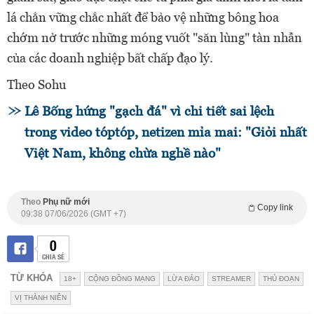
lá chắn vững chắc nhất để bảo vệ những bông hoa
chớm nở trước những móng vuốt "săn lùng" tàn nhẫn
của các doanh nghiệp bất chấp đạo lý.
Theo Sohu
Lê Bống hứng "gạch đá" vì chi tiết sai lệch
trong video tóptóp, netizen mỉa mai: "Giỏi nhất
Việt Nam, không chừa nghề nào"
Theo
Phụ nữ mới
Copy link
09:38 07/06/2026 (GMT +7)
0
CHIA SẺ
TỪ KHÓA
18+
CỘNG ĐỒNG MẠNG
LỪA ĐẢO
STREAMER
THỦ ĐOẠN
VỊ THÀNH NIÊN