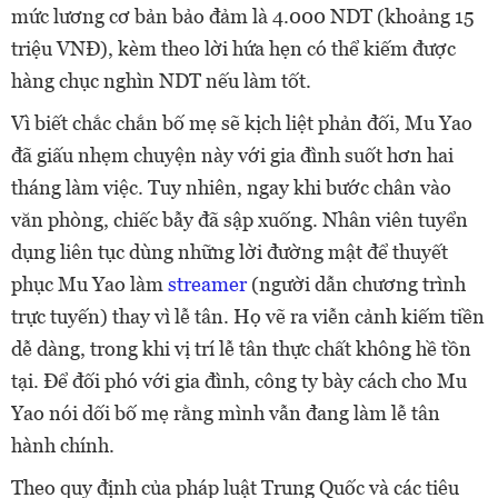
mức lương cơ bản bảo đảm là 4.000 NDT (khoảng 15
triệu VNĐ), kèm theo lời hứa hẹn có thể kiếm được
hàng chục nghìn NDT nếu làm tốt.
Vì biết chắc chắn bố mẹ sẽ kịch liệt phản đối, Mu Yao
đã giấu nhẹm chuyện này với gia đình suốt hơn hai
tháng làm việc. Tuy nhiên, ngay khi bước chân vào
văn phòng, chiếc bẫy đã sập xuống. Nhân viên tuyển
dụng liên tục dùng những lời đường mật để thuyết
phục Mu Yao làm
streamer
(người dẫn chương trình
trực tuyến) thay vì lễ tân. Họ vẽ ra viễn cảnh kiếm tiền
dễ dàng, trong khi vị trí lễ tân thực chất không hề tồn
tại. Để đối phó với gia đình, công ty bày cách cho Mu
Yao nói dối bố mẹ rằng mình vẫn đang làm lễ tân
hành chính.
Theo quy định của pháp luật Trung Quốc và các tiêu