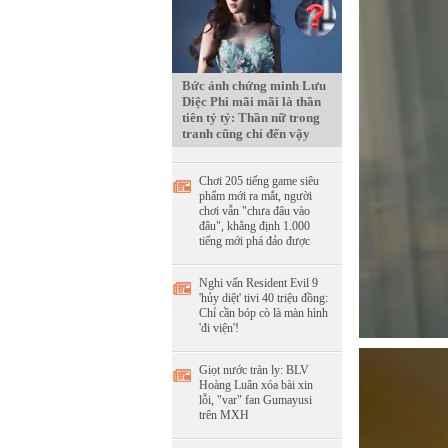
Bức ảnh chứng minh Lưu
Diệc Phi mãi mãi là thần
tiên tỷ tỷ: Thần nữ trong
tranh cũng chỉ đến vậy
Chơi 205 tiếng game siêu
phẩm mới ra mắt, người
chơi vẫn "chưa đâu vào
đâu", khẳng định 1.000
tiếng mới phá đảo được
Nghi vấn Resident Evil 9
'hủy diệt' tivi 40 triệu đồng:
Chỉ cần bóp cò là màn hình
'đi viện'!
Giọt nước tràn ly: BLV
Hoàng Luân xóa bài xin
lỗi, "var" fan Gumayusi
trên MXH