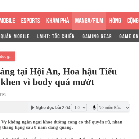
MOBILE
ESPORTS
KHÁM PHÁ
MANGA/FILM
HÓNG
CỘNG
 QUÂN MOBILE
LMHT: TỐC CHIẾN
GAMING GEAR
GAME ON
đọc gì
dáng tại Hội An, Hoa hậu Tiểu
 khen vì body quá mướt
 PM
2:04
Nghe đọc bài
 Vy không ngần ngại khoe đường cong cơ thể quyến rũ, nhan
g thăng hạng sau 8 năm đăng quang.