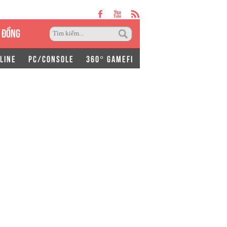
 ĐỒNG
LINE
PC/CONSOLE
360° GAMEFI