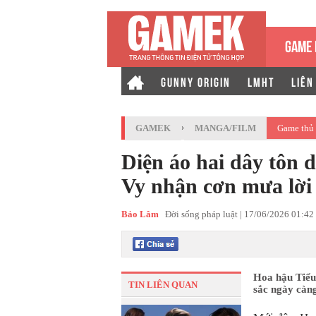
GAME 
GUNNY ORIGIN
LMHT
LIÊN
GAMEK
›
MANGA/FILM
Game thủ 
Diện áo hai dây tôn 
Vy nhận cơn mưa lời
Bảo Lâm
Đời sống pháp luật |
17/06/2026 01:42
Hoa hậu Tiểu
TIN LIÊN QUAN
sắc ngày càn