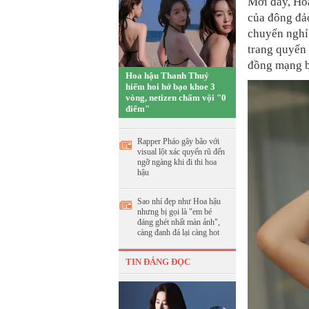
Mới đây, Hoa
của đông đảo
chuyến nghỉ
trang quyến
đồng mạng b
Hoa hậu Thanh Thuỷ
hiếm hoi hở bạo khoe 3
vòng, netizen chấm vội "0
điểm"
Rapper Pháo gây bão với
visual lột xác quyến rũ đến
ngỡ ngàng khi đi thi hoa
hậu
Sao nhí đẹp như Hoa hậu
nhưng bị gọi là "em bé
đáng ghét nhất màn ảnh",
càng đanh đá lại càng hot
TIN ĐÁNG ĐỌC