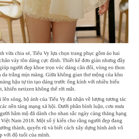
nh vừa chia sẻ, Tiểu Vy lựa chọn trang phục gồm áo hai
chân váy tôn dáng cực đỉnh. Thiết kế đơn giản nhưng đầy
giúp người đẹp khoe trọn vóc dáng cân đối, vòng eo thon
n da trắng mịn màng. Giữa không gian thơ mộng của khu
nàng hậu tự tin tạo dáng trước ống kính với nhiều biểu
, khiến netizen không thể rời mắt.
 lên sóng, bộ ảnh của Tiểu Vy đã nhận về lượng tương tác
 các nền tảng mạng xã hội. Dưới phần bình luận, cơn mưa
 người hâm mộ đã dành cho nhan sắc ngày càng thăng hạng
 Việt Nam 2018. Một số ý kiến cho rằng người đẹp đang
ưởng thành, quyến rũ và biết cách xây dựng hình ảnh vô
 với độ tuổi của mình.