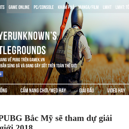
RTS
GAME ONLINE
PC/CONSOLE
KHÁM PHÁ
MANGA/FILM
LMHT
LMHT: T
YERUNKNOWN’S
TLEGROUNDS
RANG VỀ PUBG TRÊN GAMEK.VN
BẮN SÚNG ĐÃ VÀ ĐANG GÂY SỐT TRÊN TOÀN THẾ GIỚI
ĐỒNG
CẨM NANG CHƠI/MẸO HAY
GIẢI ĐẤU
VIDEO HAY
PUBG Bắc Mỹ sẽ tham dự giải
giới 2018