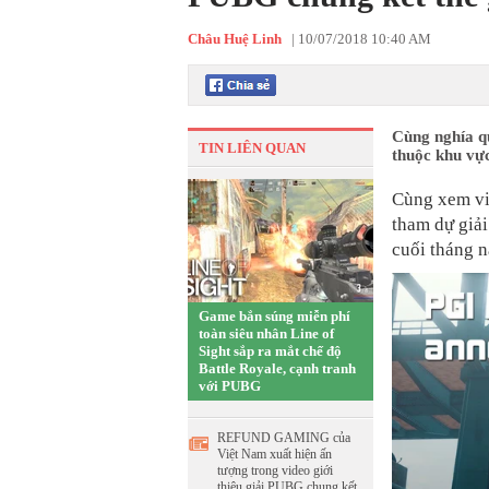
Châu Huệ Linh
|
10/07/2018 10:40 AM
Cùng nghía q
TIN LIÊN QUAN
thuộc khu vự
Cùng xem vid
tham dự giả
cuối tháng n
Game bắn súng miễn phí
toàn siêu nhân Line of
Sight sắp ra mắt chế độ
Battle Royale, cạnh tranh
với PUBG
REFUND GAMING của
Việt Nam xuất hiện ấn
tượng trong video giới
thiệu giải PUBG chung kết