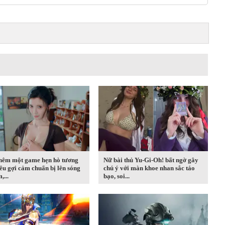
thêm một game hẹn hò tương
Nữ bài thủ Yu-Gi-Oh! bất ngờ gây
iêu gợi cảm chuẩn bị lên sóng
chú ý với màn khoe nhan sắc táo
,...
bạo, soi...