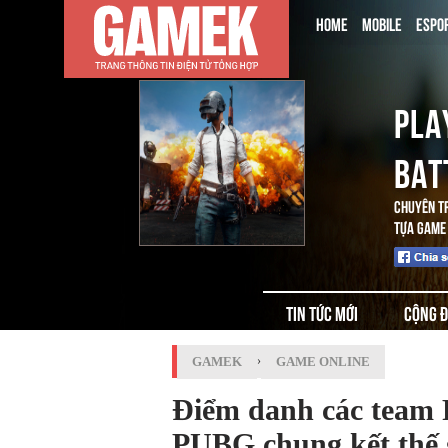
HOME
MOBILE
ESPO
PLA
BAT
CHUYÊN T
TỰA GAME 
TIN TỨC MỚI
CỘNG 
GAMEK
›
GAME ONLINE
Điểm danh các team 
PUBG chung kết thế 