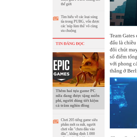
thế giới
Tìm hiểu về các loại súng
tỉa trong PUBG, vốn được
các 'núp lùm thủ' vô cùng
ưa chuộng
Team Gates đ
đấu là chiều
TIN ĐÁNG ĐỌC
đôi chút may
số điểm tổng
với phong c
thắng ở Ber
Thêm hai tựa game PC
nữa đang được tặng miễn
phí, người dùng tiết kiệm
cả trăm nghìn đồng
Chơi 205 tiếng game siêu
phẩm mới ra mắt, người
chơi vẫn "chưa đâu vào
đâu", khẳng định 1.000