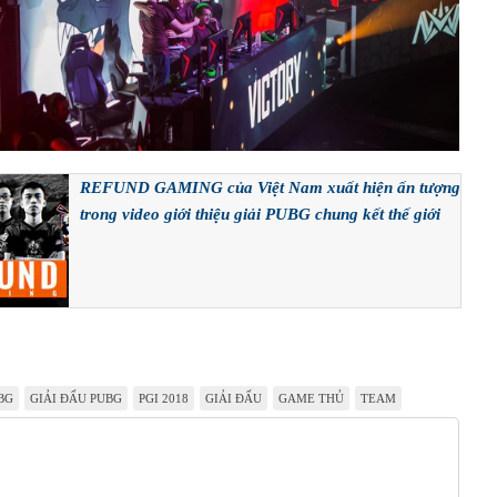
REFUND GAMING của Việt Nam xuất hiện ấn tượng
trong video giới thiệu giải PUBG chung kết thế giới
BG
GIẢI ĐẤU PUBG
PGI 2018
GIẢI ĐẤU
GAME THỦ
TEAM