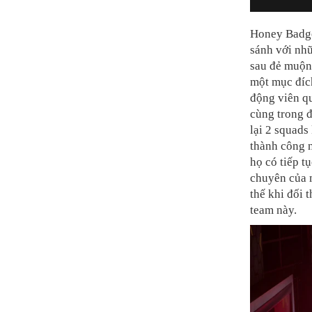
Honey Badger
sánh với nhữ
sau đẻ muộn
một mục đích
động viên qu
cùng trong 
lại 2 squads
thành công n
họ có tiếp t
chuyên của m
thế khi đối 
team này.