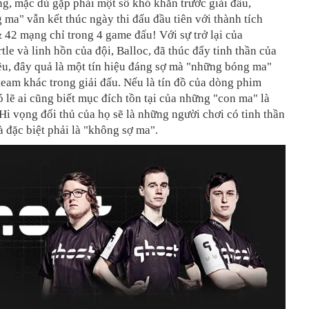
g, mặc dù gặp phải một số khó khăn trước giải đấu,
ma" vẫn kết thúc ngày thi đấu đầu tiên với thành tích
42 mạng chỉ trong 4 game đấu! Với sự trở lại của
tle và linh hồn của đội, Balloc, đã thúc đẩy tinh thần của
ều, đây quả là một tín hiệu đáng sợ mà "những bóng ma"
team khác trong giải đấu. Nếu là tín đồ của dòng phim
có lẽ ai cũng biết mục đích tồn tại của những "con ma" là
. Hi vọng đối thủ của họ sẽ là những người chơi có tinh thần
 đặc biệt phải là "không sợ ma".