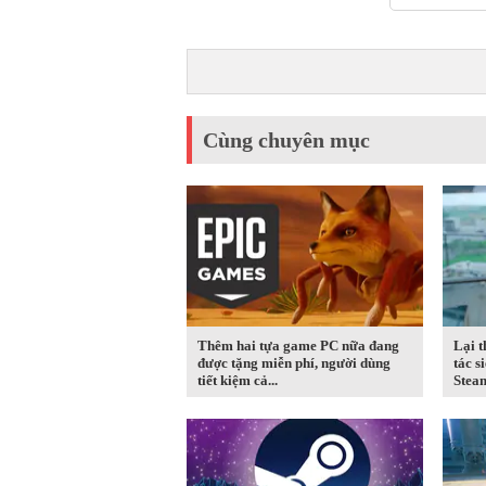
Cùng chuyên mục
Thêm hai tựa game PC nữa đang
Lại 
được tặng miễn phí, người dùng
tác s
tiết kiệm cả...
Steam