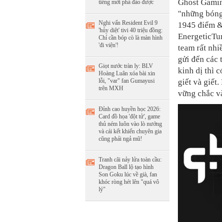
Ghost Gamin
tiếng mới phá đảo được
"những bóng 
Nghi vấn Resident Evil 9
1945 điểm & 
'hủy diệt' tivi 40 triệu đồng:
EnergeticTur
Chỉ cần bóp cò là màn hình
'đi viện'!
team rất nhi
gửi đến các 
Giọt nước tràn ly: BLV
kinh dị thì 
Hoàng Luân xóa bài xin
giết và giết
lỗi, "var" fan Gumayusi
trên MXH
vững chắc và
Đỉnh cao huyền học 2026:
Card đồ họa 'đột tử', game
thủ ném luôn vào lò nướng
và cái kết khiến chuyên gia
cũng phải ngả mũ!
Tranh cãi nảy lửa toàn cầu:
Dragon Ball lộ tạo hình
Son Goku lúc về già, fan
khóc ròng hét lên "quá vô
lý"