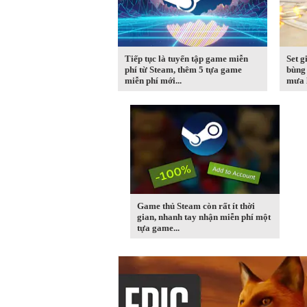
Tiếp tục là tuyển tập game miễn
Set g
phí từ Steam, thêm 5 tựa game
bùng 
miễn phí mới...
mưa l
Game thủ Steam còn rất ít thời
gian, nhanh tay nhận miễn phí một
tựa game...