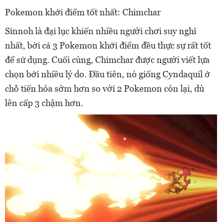
Pokemon khởi điểm tốt nhất: Chimchar
Sinnoh là đại lục khiến nhiều người chơi suy nghĩ
nhất, bởi cả 3 Pokemon khởi điểm đều thực sự rất tốt
để sử dụng. Cuối cùng, Chimchar được người viết lựa
chọn bởi nhiều lý do. Đầu tiên, nó giống Cyndaquil ở
chỗ tiến hóa sớm hơn so với 2 Pokemon còn lại, dù
lên cấp 3 chậm hơn.