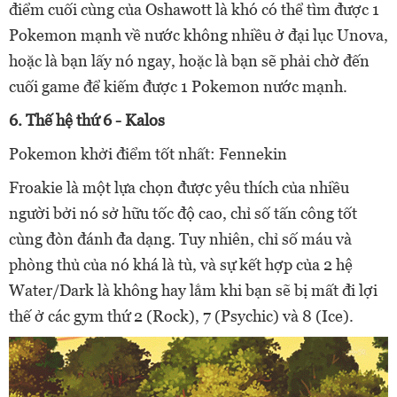
điểm cuối cùng của Oshawott là khó có thể tìm được 1
Pokemon mạnh về nước không nhiều ở đại lục Unova,
hoặc là bạn lấy nó ngay, hoặc là bạn sẽ phải chờ đến
cuối game để kiếm được 1 Pokemon nước mạnh.
6. Thế hệ thứ 6 - Kalos
Pokemon khởi điểm tốt nhất:
Fennekin
Froakie là một lựa chọn được yêu thích của nhiều
người bởi nó sở hữu tốc độ cao, chỉ số tấn công tốt
cùng đòn đánh đa dạng. Tuy nhiên, chỉ số máu và
phòng thủ của nó khá là tù, và sự kết hợp của 2 hệ
Water/Dark là không hay lắm khi bạn sẽ bị mất đi lợi
thế ở các gym thứ 2 (Rock), 7 (Psychic) và 8 (Ice).