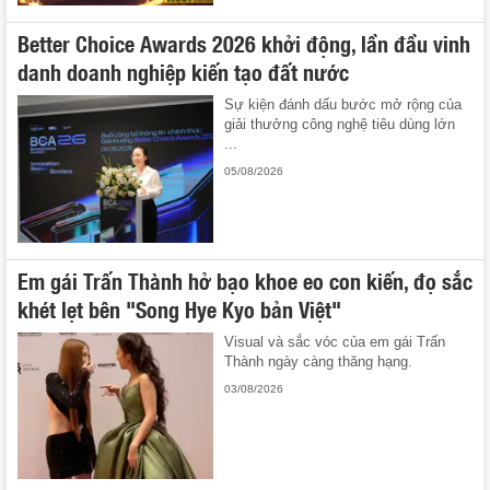
Better Choice Awards 2026 khởi động, lần đầu vinh
danh doanh nghiệp kiến tạo đất nước
Sự kiện đánh dấu bước mở rộng của
giải thưởng công nghệ tiêu dùng lớn
...
05/08/2026
Em gái Trấn Thành hở bạo khoe eo con kiến, đọ sắc
khét lẹt bên "Song Hye Kyo bản Việt"
Visual và sắc vóc của em gái Trấn
Thành ngày càng thăng hạng.
03/08/2026