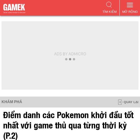
TÌM KIẾM
MỞ RỘNG
KHÁM PHÁ
QUAY LẠI
Điểm danh các Pokemon khởi đầu tốt
nhất với game thủ qua từng thời kỳ
(P.2)