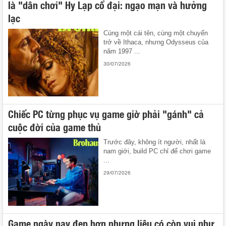
là "dân chơi" Hy Lạp cổ đại: ngạo mạn và hưởng
lạc
Cùng một cái tên, cùng một chuyến
trở về Ithaca, nhưng Odysseus của
năm 1997 ...
30/07/2026
Chiếc PC từng phục vụ game giờ phải "gánh" cả
cuộc đời của game thủ
Trước đây, không ít người, nhất là
nam giới, build PC chỉ để chơi game
...
29/07/2026
Game ngày nay đẹp hơn nhưng liệu có còn vui như