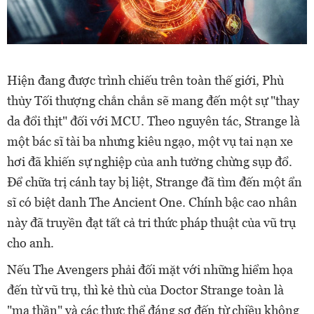
Hiện đang được trình chiếu trên toàn thế giới, Phù
thủy Tối thượng chắn chắn sẽ mang đến một sự "thay
da đổi thịt" đối với MCU. Theo nguyên tác, Strange là
một bác sĩ tài ba nhưng kiêu ngạo, một vụ tai nạn xe
hơi đã khiến sự nghiệp của anh tưởng chừng sụp đổ.
Để chữa trị cánh tay bị liệt, Strange đã tìm đến một ẩn
sĩ có biệt danh The Ancient One. Chính bậc cao nhân
này đã truyền đạt tất cả tri thức pháp thuật của vũ trụ
cho anh.
Nếu The Avengers phải đối mặt với những hiểm họa
đến từ vũ trụ, thì kẻ thù của Doctor Strange toàn là
"ma thần" và các thực thể đáng sợ đến từ chiều không