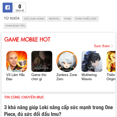
0
CHIA SẺ
TỪ KHÓA
SIÊU ANH HÙNG
MARVEL
PHIM
PHIM CHIẾU RẠP
PHIM BOM TẤN
GAME MOBILE HOT
Xem thêm
Võ Lâm Hắc
Game thủ
Zenless Zone
Wuthering
Thiên 
Đạo
chơi gì
Zero
Waves
Origin
TIN CÙNG CHUYÊN MỤC
3 khả năng giúp Loki nâng cấp sức mạnh trong One
Piece, đủ sức đối đầu Imu?