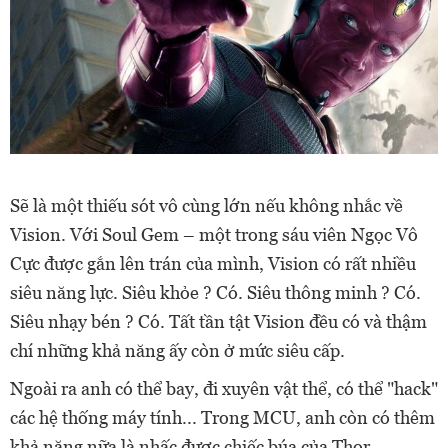
Sẽ là một thiếu sót vô cùng lớn nếu không nhắc về
Vision. Với Soul Gem – một trong sáu viên Ngọc Vô
Cực được gắn lên trán của mình, Vision có rất nhiều
siêu năng lực. Siêu khỏe ? Có. Siêu thông minh ? Có.
Siêu nhạy bén ? Có. Tất tần tật Vision đều có và thậm
chí những khả năng ấy còn ở mức siêu cấp.
Ngoài ra anh có thể bay, đi xuyên vật thể, có thể "hack"
các hệ thống máy tính... Trong MCU, anh còn có thêm
khả năng nữa là nhấc được chiếc búa của Thor.