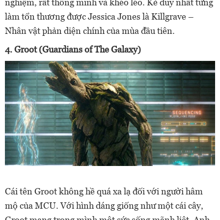
nghiệm, rất thông minh và khéo léo. Kẻ duy nhất từng
làm tổn thương được Jessica Jones là Killgrave –
Nhân vật phản diện chính của mùa đầu tiên.
4. Groot (Guardians of The Galaxy)
Cái tên Groot không hề quá xa lạ đối với người hâm
mộ của MCU. Với hình dáng giống như một cái cây,
Groot mang trong mình một sức sống mãnh liệt. Anh