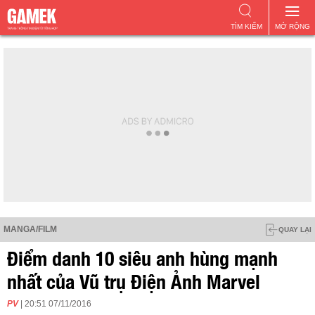
TÌM KIẾM
MỞ RỘNG
MANGA/FILM
QUAY LẠI
Điểm danh 10 siêu anh hùng mạnh
nhất của Vũ trụ Điện Ảnh Marvel
PV
| 20:51 07/11/2016