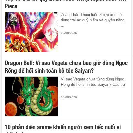
Piece
Zoan Thần Thoại luôn được xem là
dòng trái ác quỷ hiếm và quyền năng
...
08/08/2026
Dragon Ball: Vì sao Vegeta chưa bao giờ dùng Ngọc
Rồng để hồi sinh toàn bộ tộc Saiyan?
Vì sao Vegeta chưa từng dùng Ngọc
Rồng để hồi sinh tộc Saiyan? Câu trả
...
08/08/2026
10 phản diện anime khiến người xem tiếc nuối vì