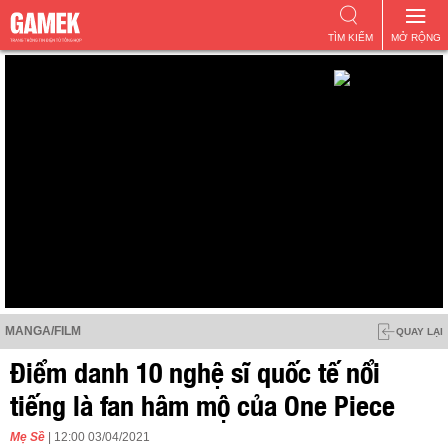
TÌM KIẾM
MỞ RỘNG
MANGA/FILM
QUAY LẠI
Điểm danh 10 nghệ sĩ quốc tế nổi
tiếng là fan hâm mộ của One Piece
Mẹ Sề
| 12:00 03/04/2021