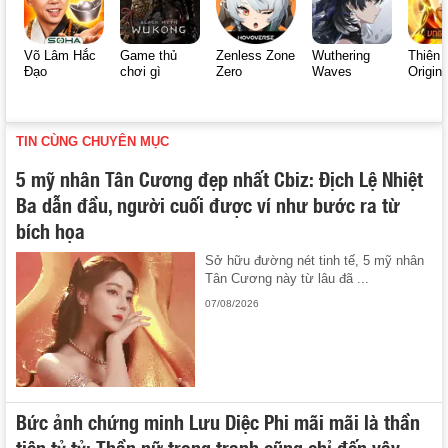
Võ Lâm Hắc
Game thủ
Zenless Zone
Wuthering
Thiên 
Đạo
chơi gì
Zero
Waves
Origin
TIN CÙNG CHUYÊN MỤC
5 mỹ nhân Tân Cương đẹp nhất Cbiz: Địch Lệ Nhiệt
Ba dẫn đầu, người cuối được ví như bước ra từ
bích họa
Sở hữu đường nét tinh tế, 5 mỹ nhân
Tân Cương này từ lâu đã ...
07/08/2026
Bức ảnh chứng minh Lưu Diệc Phi mãi mãi là thần
tiên tỷ tỷ: Thần nữ trong tranh cũng chỉ đến vậy