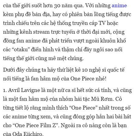
của thế giới suốt hơn 30 năm qua. Với những
anime
kèm phụ đề bản địa, hay có phiên bản lồng tiếng được
trình chiếu trên các hệ thống truyền cáp TV hoặc
những kênh stream trực tuyến ở thời đại mới, cộng
đồng fan anime đã phát triển vượt ngoài khuôn khổ
các “otaku” điển hình và thậm chí đầy ngôi sao nổi
tiếng thế giới cũng mê mệt chúng.
Dưới đây chúng ta hãy thử liệt kê 10 nghệ sĩ quốc tế
nổi tiếng là fan hâm mộ của One Piece nhé!
1. Avril Lavigne
là một nữ ca sĩ hết sức cá tính, và cũng
là một fan hâm mộ của nhóm hải tặc Mũ Rơm. Cô
từng tiết lộ rằng mình thích “One Piece” nhất trong số
các anime từng xem, và cũng đóng góp hẳn hai bài hát
cho “One Piece Film Z”. Ngoài ra cô nàng
còn là bạn
của Oda Eiichiro.