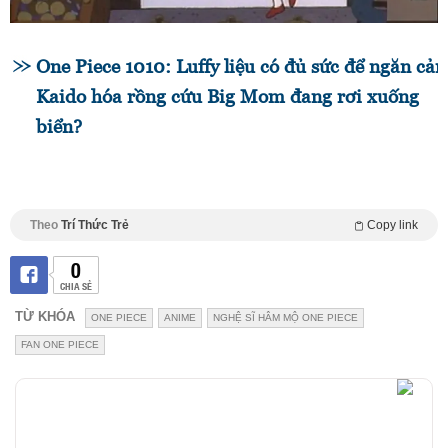
One Piece 1010: Luffy liệu có đủ sức để ngăn cản
Kaido hóa rồng cứu Big Mom đang rơi xuống
biển?
Theo
Trí Thức Trẻ
Copy link
0
CHIA SẺ
TỪ KHÓA
ONE PIECE
ANIME
NGHỆ SĨ HÂM MỘ ONE PIECE
FAN ONE PIECE