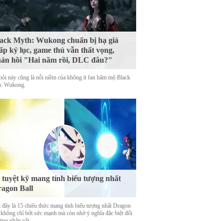
ack Myth: Wukong chuẩn bị hạ giá
ấp kỷ lục, game thủ vẫn thất vọng,
ản hồi "Hai năm rồi, DLC đâu?"
hỏi này cũng là nỗi niềm của không ít fan hâm mộ Black
: Wukong.
 tuyệt kỹ mang tính biểu tượng nhất
agon Ball
 đây là 15 chiêu thức mang tính biểu tượng nhất Dragon
, không chỉ bởi sức mạnh mà còn nhờ ý nghĩa đặc biệt đối
ừng nhân vật.