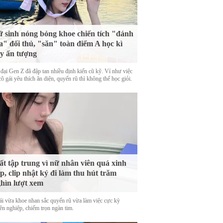
 sinh nóng bỏng khoe chiến tích "đánh
a" đối thủ, "săn" toàn điểm A học kì
y ấn tượng
 đại Gen Z đã đập tan nhiều định kiến cũ kỹ. Ví như việc
ô gái yêu thích ăn diện, quyến rũ thì không thể học giỏi.
t tập trung vì nữ nhân viên quá xinh
p, clip nhật ký đi làm thu hút trăm
hìn lượt xem
ái vừa khoe nhan sắc quyến rũ vừa làm việc cực kỳ
ên nghiệp, chiếm trọn ngàn tim.