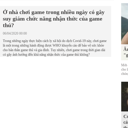
Ở nhà chơi game trong nhiều ngày có gây
suy giảm chức năng nhận thức của game
thủ?
06/04/2020 00:00
Trong những ngày thực hiện cách ly xã hội do dịch Covid-19 này, chơi game
là một trong những hành động được WHO khuyến cáo để bảo vệ sức khỏe
Ăn
cho bản thân game thủ và gia đình. Tuy nhiên, chơi game trong thời gian dài
có gây ảnh hưởng đến khả năng nhận thức của game thủ không?
"g
Mới đ
cho 
chóng
Có
cả
th