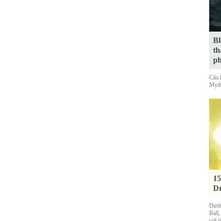
Bl
th
ph
Câu 
Myth
15
Dr
Dưới
Ball
với t