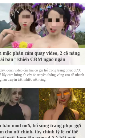
 mặc phản cảm quay video, 2 cô nàng
ái bản" khiến CĐM ngao ngán
ây, đoạn video của hai cô gái trẻ trong trang phục được
là lấy cảm hứng từ váy áo truyền thống vùng cao đã nhanh
 lan truyền trên nhiều nền tảng.
 bản mod mới, bổ sung trang phục gợi
m cho nữ chính, tùy chỉnh tỷ lệ cơ thể
oải mái, bom tấn game AAA bất ngờ