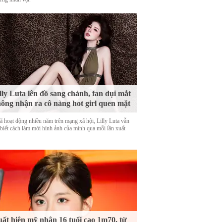
lly Luta lên đồ sang chảnh, fan dụi mắt
ông nhận ra cô nàng hot girl quen mặt
ã hoạt động nhiều năm trên mạng xã hội, Lilly Luta vẫn
 biết cách làm mới hình ảnh của mình qua mỗi lần xuất
ất hiện mỹ nhân 16 tuổi cao 1m70, từ