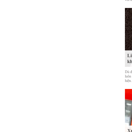
Li
kh
Dù đ
luôn
hiện.
Xu