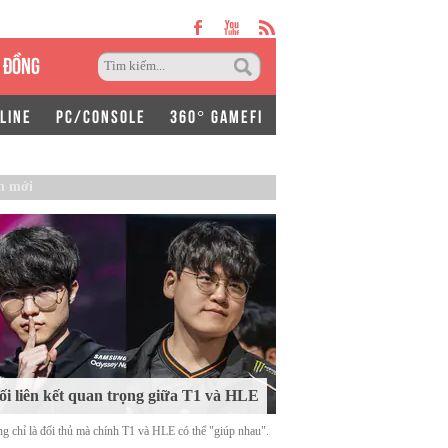
 ĐỒNG
LINE
PC/CONSOLE
360° GAMEFI
n mới
i liên kết quan trọng giữa T1 và HLE
g chỉ là đối thủ mà chính T1 và HLE có thể "giúp nhau".