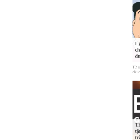
Lý
ch
đ
Từ m
câu c
Th
tặ
tr