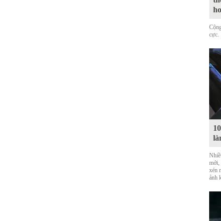
ho
Cộng
cực.
10
là
Nhiề
mới,
xén 
ảnh 