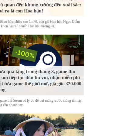
ũ quan đến khung xương đều xuất sắc:
á ra là con Hoa hậu!
uổi sở hữu chiều cao 1m70, con gái Hoa hậu Ngọc Diễm
 khen “aura” chuẩn Hoa hậu tương lai.
a quà tặng trong tháng 8, game thủ
eam tiếp tục đón tin vui, nhận miễn phí
t tựa game thế giới mở, giá gốc 320.000
ồng
game thủ Steam có lý do để vui mừng trước thông tin này
g cần nhanh tay.