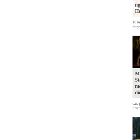
ng
Ho
16 t
được
Mư
St
mộ
đ
Các 
nhưn