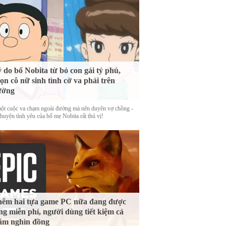
 do bố Nobita từ bỏ con gái tỷ phú,
ọn cô nữ sinh tình cờ va phải trên
ường
ột cuộc va chạm ngoài đường mà nên duyên vợ chồng -
huyện tình yêu của bố mẹ Nobita rất thú vị!
êm hai tựa game PC nữa đang được
ng miễn phí, người dùng tiết kiệm cả
ăm nghìn đồng