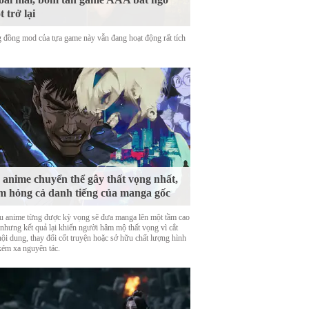
t trở lại
 đồng mod của tựa game này vẫn đang hoạt động rất tích
 anime chuyển thể gây thất vọng nhất,
m hỏng cả danh tiếng của manga gốc
u anime từng được kỳ vọng sẽ đưa manga lên một tầm cao
 nhưng kết quả lại khiến người hâm mộ thất vọng vì cắt
nội dung, thay đổi cốt truyện hoặc sở hữu chất lượng hình
kém xa nguyên tác.