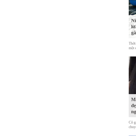
Nữ
lừ
gâ
Thời
một c
Mấ
đẹ
ng
Cô g
chuy