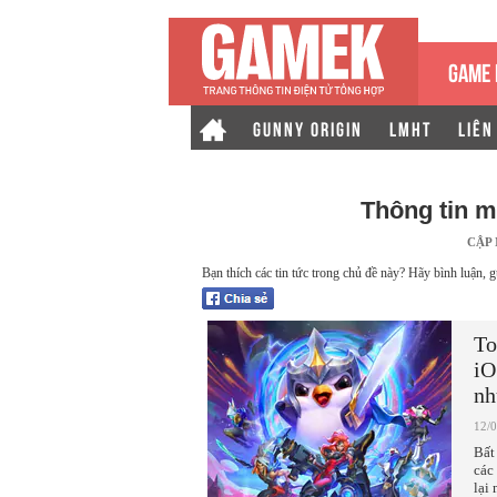
GAME 
GUNNY ORIGIN
LMHT
LIÊN
Thông tin 
CẬP
Bạn thích các tin tức trong chủ đề này? Hãy bình luận, g
To
iO
nh
12/
Bất
các
lại 