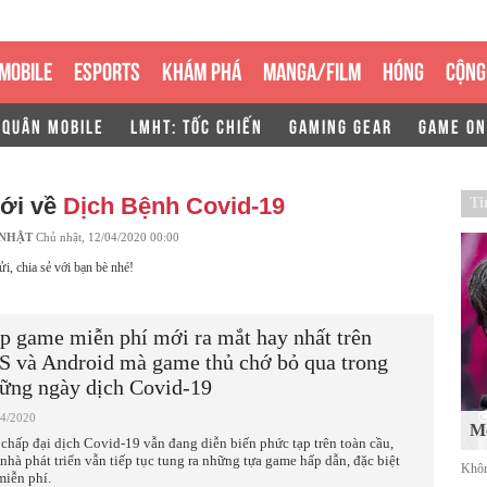
MOBILE
ESPORTS
KHÁM PHÁ
MANGA/FILM
HÓNG
CỘNG
 QUÂN MOBILE
LMHT: TỐC CHIẾN
GAMING GEAR
GAME ON
mới về
Dịch Bệnh Covid-19
Ti
 NHẬT
Chủ nhật, 12/04/2020 00:00
ửi, chia sẻ với bạn bè nhé!
p game miễn phí mới ra mắt hay nhất trên
S và Android mà game thủ chớ bỏ qua trong
ững ngày dịch Covid-19
04/2020
Mố
 chấp đại dịch Covid-19 vẫn đang diễn biến phức tạp trên toàn cầu,
 nhà phát triển vẫn tiếp tục tung ra những tựa game hấp dẫn, đặc biệt
Khôn
miễn phí.