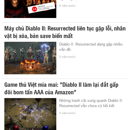
5 năm trước
Máy chủ Diablo II: Resurrected liên tục gặp lỗi, nhân
vật bị xóa, bản save biến mất
Diablo II: Resurrected đang gặp nhiều
vấn đề.
5 năm trước
Game thủ Việt mỉa mai: "Diablo II làm lại đắt gấp
đôi bom tấn AAA của Amazon"
Những tranh cãi xung quanh Diablo II:
Resurrected vẫn chưa có hồi kết.
5 năm trước