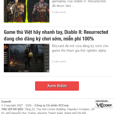
gameplay của Diablo II: Resurrected
đã được làm ...
5 năm trước
Game thủ Việt hãy nhanh tay, Diablo II: Resurrected
đang cho đăng ký chơi sớm, miễn phí 100%
Blizzard đã mở cửa đăng ký sớm cho
game thủ tham gia thử nghiệm alpha
...
5 năm trước
Xem thêm
GameK
© Copyright 2007 - 2026 –
Công ty Cổ phần VCCorp
TRỤ SỞ HÀ NỘI:
Tầng 22, Tòa nhà Center Building, Hapulico Complex, Số
01, phố Nguyễn Huy Tưởng, phường Thanh Xuân, thành phố Hà Nội.