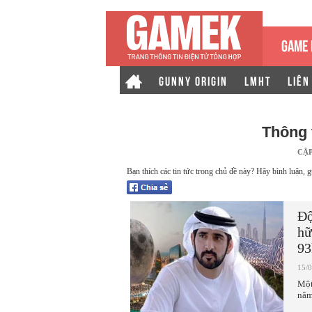
GAME 
GUNNY ORIGIN
LMHT
LIÊN
Thông 
CẬ
Bạn thích các tin tức trong chủ đề này? Hãy bình luận, g
Độ
hữ
93
15/
Một
năm