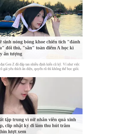
 sinh nóng bỏng khoe chiến tích "đánh
a" đối thủ, "săn" toàn điểm A học kì
y ấn tượng
 đại Gen Z đã đập tan nhiều định kiến cũ kỹ. Ví như việc
ô gái yêu thích ăn diện, quyến rũ thì không thể học giỏi.
t tập trung vì nữ nhân viên quá xinh
p, clip nhật ký đi làm thu hút trăm
hìn lượt xem