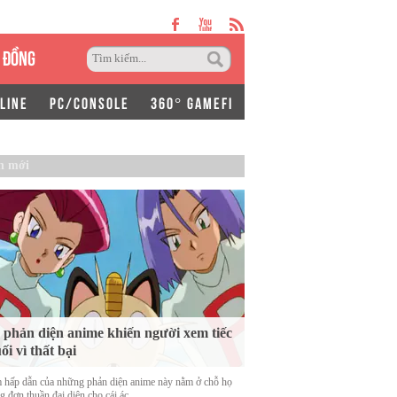
 ĐỒNG
LINE
PC/CONSOLE
360° GAMEFI
n mới
 phản diện anime khiến người xem tiếc
ối vì thất bại
 hấp dẫn của những phản diện anime này nằm ở chỗ họ
 đơn thuần đại diện cho cái ác.