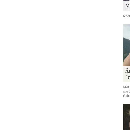
Mố
Khôn
Ăn
"g
Mới đ
cho 
chóng