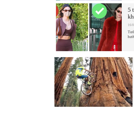
5 
kh
16/
Tưở
hưở