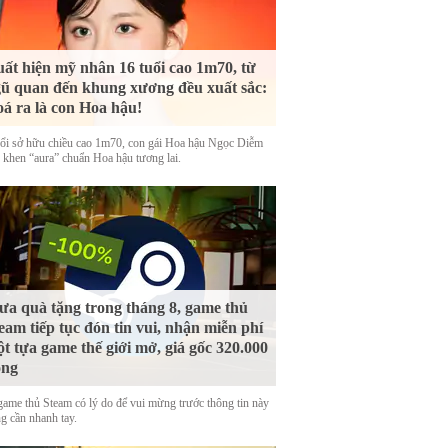
ất hiện mỹ nhân 16 tuổi cao 1m70, từ
ũ quan đến khung xương đều xuất sắc:
á ra là con Hoa hậu!
uổi sở hữu chiều cao 1m70, con gái Hoa hậu Ngọc Diễm
 khen “aura” chuẩn Hoa hậu tương lai.
a quà tặng trong tháng 8, game thủ
eam tiếp tục đón tin vui, nhận miễn phí
t tựa game thế giới mở, giá gốc 320.000
ồng
game thủ Steam có lý do để vui mừng trước thông tin này
g cần nhanh tay.