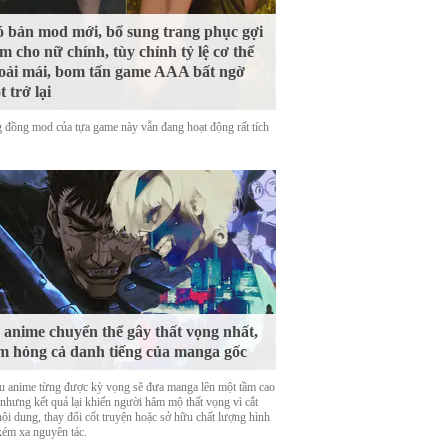
 bản mod mới, bổ sung trang phục gợi
m cho nữ chính, tùy chỉnh tỷ lệ cơ thể
oải mái, bom tấn game AAA bất ngờ
t trở lại
 đồng mod của tựa game này vẫn đang hoạt động rất tích
 anime chuyển thể gây thất vọng nhất,
m hỏng cả danh tiếng của manga gốc
u anime từng được kỳ vọng sẽ đưa manga lên một tầm cao
 nhưng kết quả lại khiến người hâm mộ thất vọng vì cắt
nội dung, thay đổi cốt truyện hoặc sở hữu chất lượng hình
kém xa nguyên tác.