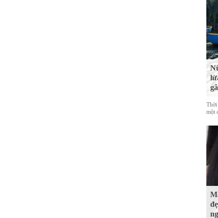
Nữ
lừ
gâ
Thời
một c
Mấ
đẹ
ng