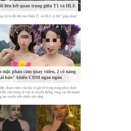
i liên kết quan trọng giữa T1 và HLE
g chỉ là đối thủ mà chính T1 và HLE có thể "giúp nhau".
 mặc phản cảm quay video, 2 cô nàng
ái bản" khiến CĐM ngao ngán
ây, đoạn video của hai cô gái trẻ trong trang phục được
là lấy cảm hứng từ váy áo truyền thống vùng cao đã nhanh
 lan truyền trên nhiều nền tảng.