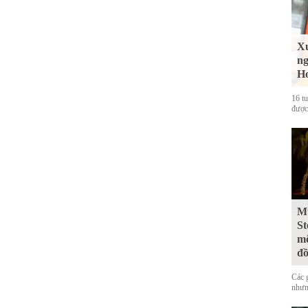
Xu
ng
Ho
16 t
được
Mư
St
mộ
đ
Các 
nhưn