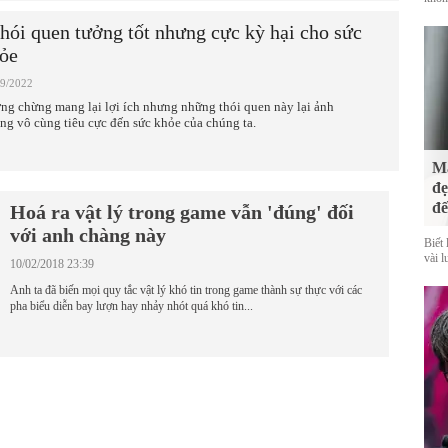
thói quen tưởng tốt nhưng cực kỳ hại cho sức
ỏe
09/2022
ng chừng mang lại lợi ích nhưng những thói quen này lại ảnh
ng vô cùng tiêu cực đến sức khỏe của chúng ta.
Mà
đẹ
đế
Hoá ra vật lý trong game vẫn 'đúng' đối
với anh chàng này
Biết 
vài l
10/02/2018 23:39
Anh ta đã biến mọi quy tắc vật lý khó tin trong game thành sự thực với các
pha biểu diễn bay lượn hay nhảy nhót quá khó tin...