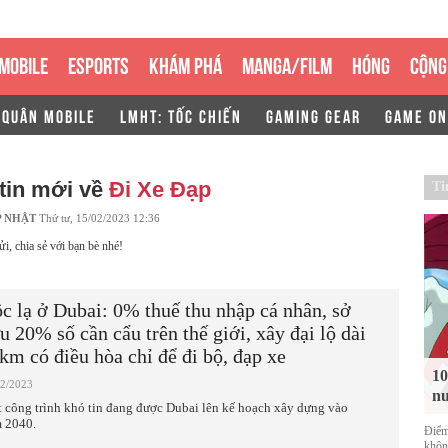
MOBILE
ESPORTS
KHÁM PHÁ
MANGA/FILM
HÓNG
CỘNG
 QUÂN MOBILE
LMHT: TỐC CHIẾN
GAMING GEAR
GAME ON
tin mới về
Đi Xe Đạp
Ti
P NHẬT
Thứ tư, 15/02/2023 12:36
ửi, chia sẻ với bạn bè nhé!
c lạ ở Dubai: 0% thuế thu nhập cá nhân, sở
u 20% số cần cẩu trên thế giới, xây đại lộ dài
km có điều hòa chỉ để đi bộ, đạp xe
10
02/2023
nu
 công trình khó tin đang được Dubai lên kế hoạch xây dựng vào
 2040.
Điểm
không