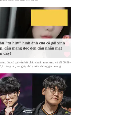
n "tự hủy" hình ảnh của cô gái xinh
p, dân mạng đọc đến đâu nhăn mặt
n đấy!
là tục tĩu, cô gái vẫn bất chấp chuẩn mực ứng xử để đổi lấy
ượt tương tác, vài giây chú ý trên không gian mạng.