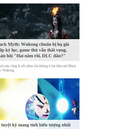
ack Myth: Wukong chuẩn bị hạ giá
ấp kỷ lục, game thủ vẫn thất vọng,
ản hồi "Hai năm rồi, DLC đâu?"
hỏi này cũng là nỗi niềm của không ít fan hâm mộ Black
: Wukong.
 tuyệt kỹ mang tính biểu tượng nhất