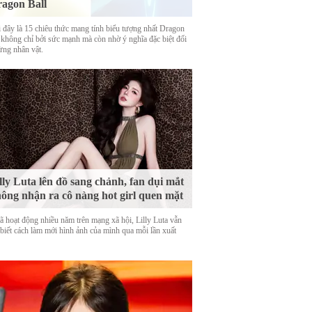
agon Ball
 đây là 15 chiêu thức mang tính biểu tượng nhất Dragon
, không chỉ bởi sức mạnh mà còn nhờ ý nghĩa đặc biệt đối
ừng nhân vật.
lly Luta lên đồ sang chảnh, fan dụi mắt
ông nhận ra cô nàng hot girl quen mặt
ã hoạt động nhiều năm trên mạng xã hội, Lilly Luta vẫn
 biết cách làm mới hình ảnh của mình qua mỗi lần xuất