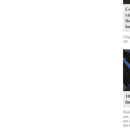
Có
cả
th
ho
Cộng
cực.
10
là
Nhiề
mới,
xén 
ảnh 