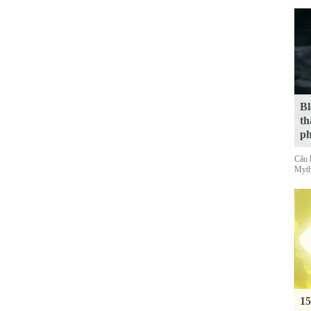
Bl
th
ph
Câu 
Myth
15