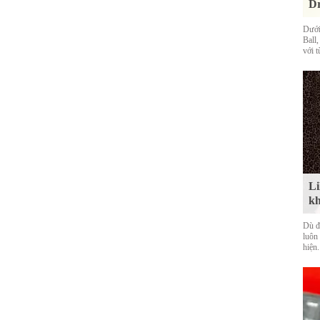
Dr
Dưới
Ball
với t
Li
kh
Dù đ
luôn
hiện.