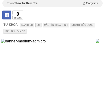
Theo
Theo Trí Thức Trẻ
Copy link
0
CHIA SẺ
TỪ KHÓA
MÀN HÌNH
LG
MÀN HÌNH MÁY TÍNH
NGƯỜI TIÊU DÙNG
MÁY TÍNH GIÁ RẺ