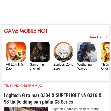
GAME MOBILE HOT
Xem thêm
Võ Lâm Hắc
Game thủ
Zenless Zone
Wuthering
Thiên 
Đạo
chơi gì
Zero
Waves
Origin
TIN CÙNG CHUYÊN MỤC
Logitech G ra mắt G304 X SUPERLIGHT và G316 X
98 thuộc dòng sản phẩm G3 Series
Logitech G vừa chính thức mang