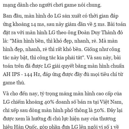
mạng dành cho người chơi game nói chung.
Ban đầu, màn hình do LG sản xuất có thời gian đáp
ứng khoảng 14 ms, sau này giảm dần về 5 ms. Bài toán
đặt ra với màn hình LG theo ông Đoàn Duy Thành đó
là: "Màn hình bền, thì khó đẹp, nhanh, rẻ. Mà màn
hình đẹp, nhanh, rẻ thì rất khó bền. Giống như công
tắc này bật, thì công tắc kia phải tắt". Và sau này, bài
toán trên đã được LG giải quyết bằng màn hình chuẩn
AH IPS - 144 Hz, đáp ứng được đầy đủ mọi tiêu chí từ
game thủ.
Và cho đến nay, tỷ trọng mảng màn hình cao cấp của
LG chiếm khoảng 40% doanh số bán ra tại Việt Nam,
chỉ xếp sau dòng màn hình phổ thông là 50%. Đây lại
được xem là hướng đi chủ lực hiện nay của thương
hiệu Hàn Quốc, góp phần đưa LG lên ngôi vị số 1 về