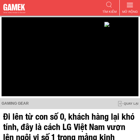
TÌM KIẾM
MỞ RỘNG
GAMING GEAR
QUAY LẠI
Đi lên từ con số 0, khách hàng lại khó
tính, đây là cách LG Việt Nam vươn
lên ngôi vị số 1 trong mảng kinh