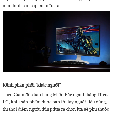
màn hình cao cấp tại nước ta.
Kênh phân phối "khác người"
Theo Giám đốc bán hàng Miền Bắc ngành hàng IT của
LG, khi 1 sản phẩm được bán tới tay người tiêu dùng,
thì thời điểm người dùng đưa ra chọn lựa sẽ phụ thuộc