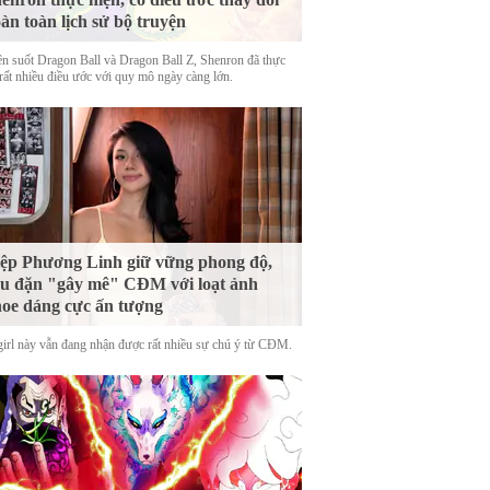
àn toàn lịch sử bộ truyện
n suốt Dragon Ball và Dragon Ball Z, Shenron đã thực
 rất nhiều điều ước với quy mô ngày càng lớn.
ệp Phương Linh giữ vững phong độ,
u đặn "gây mê" CĐM với loạt ảnh
oe dáng cực ấn tượng
girl này vẫn đang nhận được rất nhiều sự chú ý từ CĐM.