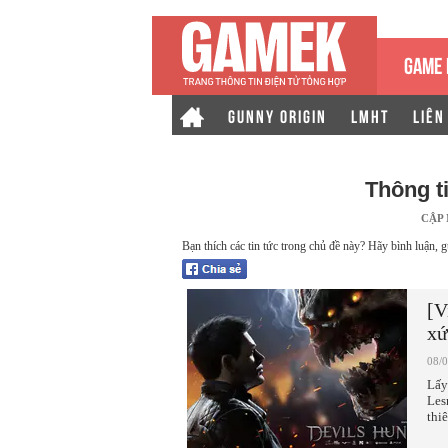
GAME 
GUNNY ORIGIN
LMHT
LIÊN
Thông t
CẬP
Bạn thích các tin tức trong chủ đề này? Hãy bình luận, g
[V
xứ
08/
Lấy
Les
thi