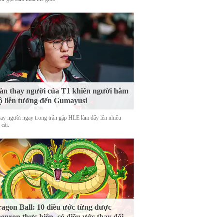
n thay người của T1 khiến người hâm
 liên tưởng đến Gumayusi
hay người ngay trong trận gặp HLE làm dấy lên nhiều
 cãi.
agon Ball: 10 điều ước từng được
enron thực hiện, có điều ước thay đổi