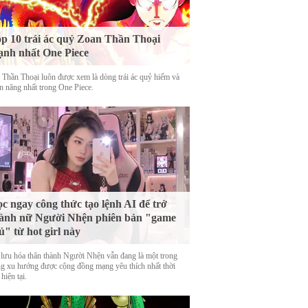
p 10 trái ác quỷ Zoan Thần Thoại
nh nhất One Piece
 Thần Thoại luôn được xem là dòng trái ác quỷ hiếm và
n năng nhất trong One Piece.
c ngay công thức tạo lệnh AI để trở
ành nữ Người Nhện phiên bản "game
ủ" từ hot girl này
 lưu hóa thân thành Người Nhện vẫn đang là một trong
g xu hướng được cộng đồng mạng yêu thích nhất thời
hiện tại.