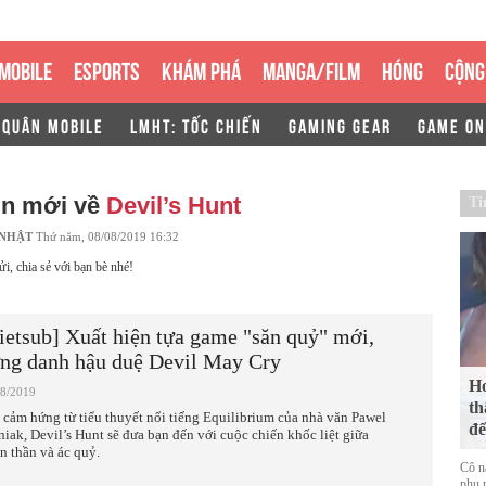
MOBILE
ESPORTS
KHÁM PHÁ
MANGA/FILM
HÓNG
CỘNG
 QUÂN MOBILE
LMHT: TỐC CHIẾN
GAMING GEAR
GAME ON
in mới về
Devil’s Hunt
Ti
 NHẬT
Thứ năm, 08/08/2019 16:32
ửi, chia sẻ với bạn bè nhé!
ietsub] Xuất hiện tựa game "săn quỷ" mới,
ng danh hậu duệ Devil May Cry
Ho
08/2019
th
 cảm hứng từ tiểu thuyết nổi tiếng Equilibrium của nhà văn Pawel
để
niak, Devil’s Hunt sẽ đưa bạn đến với cuộc chiến khốc liệt giữa
ên thần và ác quỷ.
Cô n
phụ n