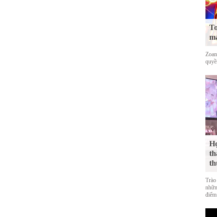
To
mạ
Zoan
quyề
Họ
th
th
Trào
nhữn
điểm 