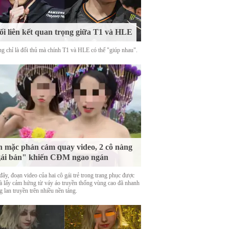
i liên kết quan trọng giữa T1 và HLE
g chỉ là đối thủ mà chính T1 và HLE có thể "giúp nhau".
 mặc phản cảm quay video, 2 cô nàng
ái bản" khiến CĐM ngao ngán
ây, đoạn video của hai cô gái trẻ trong trang phục được
là lấy cảm hứng từ váy áo truyền thống vùng cao đã nhanh
 lan truyền trên nhiều nền tảng.