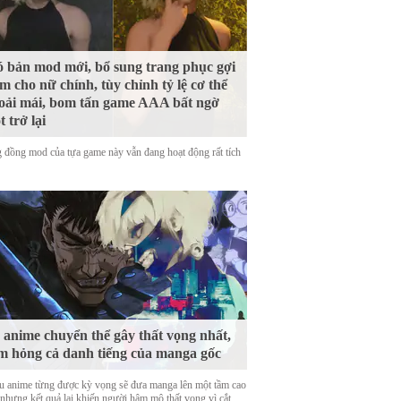
 bản mod mới, bổ sung trang phục gợi
m cho nữ chính, tùy chỉnh tỷ lệ cơ thể
oải mái, bom tấn game AAA bất ngờ
t trở lại
 đồng mod của tựa game này vẫn đang hoạt động rất tích
 anime chuyển thể gây thất vọng nhất,
m hỏng cả danh tiếng của manga gốc
u anime từng được kỳ vọng sẽ đưa manga lên một tầm cao
 nhưng kết quả lại khiến người hâm mộ thất vọng vì cắt