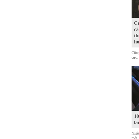
Có
cả
th
ho
Cộng
cực.
10
là
Nhiề
mới,