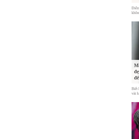
Điểm
không
Mà
đẹ
đế
Biết 
vài l