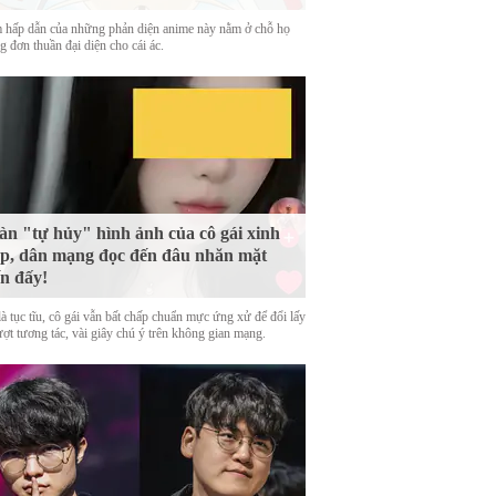
 hấp dẫn của những phản diện anime này nằm ở chỗ họ
 đơn thuần đại diện cho cái ác.
n "tự hủy" hình ảnh của cô gái xinh
p, dân mạng đọc đến đâu nhăn mặt
n đấy!
là tục tĩu, cô gái vẫn bất chấp chuẩn mực ứng xử để đổi lấy
ượt tương tác, vài giây chú ý trên không gian mạng.