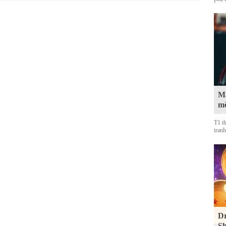
Mà
mộ
T1 t
tranh
Dr
Sh