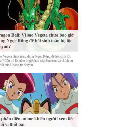
agon Ball: Vì sao Vegeta chưa bao giờ
ng Ngọc Rồng để hồi sinh toàn bộ tộc
iyan?
ao Vegeta chưa từng dùng Ngọc Rồng để hồi sinh tộc
an? Câu trả lời nằm ở giới hạn của Shenron và chính sự
 đổi của Hoàng tử Saiyan.
 phản diện anime khiến người xem tiếc
ối vì thất bại