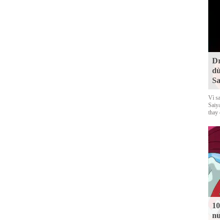
Dr
dù
Sa
Vì s
Saiy
thay
10
nu