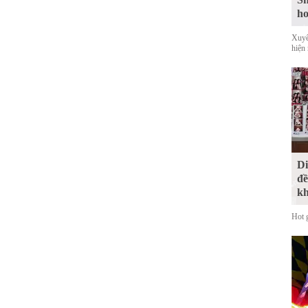
ho
Xuyê
hiện
Di
đề
kh
Hot 