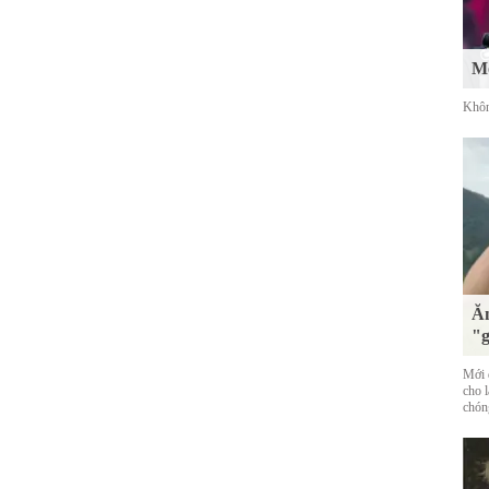
Mố
Khôn
Ăn
"g
Mới đ
cho 
chóng