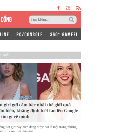
 ĐỒNG
LINE
PC/CONSOLE
360° GAMEFI
n mới
t girl gợi cảm bậc nhất thế giới quá
ấu hiểu, khẳng định biết fan lên Google
 tìm gì về mình
àng hot girl này hiện đang được coi là một trong những
ữ gợi cảm nhất thế giới.