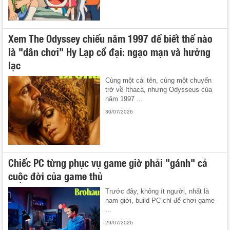
Xem The Odyssey chiếu năm 1997 để biết thế nào
là "dân chơi" Hy Lạp cổ đại: ngạo mạn và hưởng
lạc
Cùng một cái tên, cùng một chuyến
trở về Ithaca, nhưng Odysseus của
năm 1997 ...
30/07/2026
Chiếc PC từng phục vụ game giờ phải "gánh" cả
cuộc đời của game thủ
Trước đây, không ít người, nhất là
nam giới, build PC chỉ để chơi game
...
29/07/2026