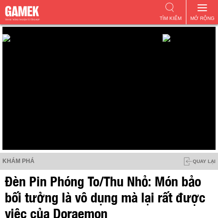
TÌM KIẾM
MỞ RỘNG
KHÁM PHÁ
QUAY LẠI
Đèn Pin Phóng To/Thu Nhỏ: Món bảo
bối tưởng là vô dụng mà lại rất được
việc của Doraemon