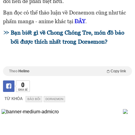
đổi nên dễ phân biệt hơn.
Bạn đọc có thể thảo luận về Doraemon cũng như tác
phẩm manga - anime khác tại
ĐÂY
.
Bạn biết gì về Chong Chóng Tre, món đồ bảo
bối được thích nhất trong Doraemon?
Theo
Helino
Copy link
0
CHIA SẺ
TỪ KHÓA
BẢO BỐI
DORAEMON