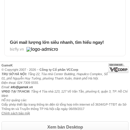
Gửi mail lượng lớn siêu nhanh, tìm hiểu ngay!
bizfly.vn
GameK
© Copyright 2007 - 2026 –
Công ty Cổ phần VCCorp
TRỤ SỞ HÀ NỘI:
Tầng 22, Tòa nhà Center Building, Hapulico Complex, Số
01, phố Nguyễn Huy Tưởng, phường Thanh Xuân, thành phố Hà Nội.
Điện thoại: 024 7309 5555.
Email:
info@gamek.vn
VPĐD TẠI TP.HCM:
Tầng 4 Tòa nhà 123, 127 Võ Văn Tần, phường 6, quận 3, TP. Hồ Chí
Minh
Hỗ trợ quảng cáo:
Giấy phép thiết lập trang thông tin điện tử tổng hợp trên internet số 3634/GP-TTĐT do Sở
Thông tin và Truyền thông TP Hà Nội cấp ngày 06/09/2017
Chính sách bảo mật
Xem bản Desktop