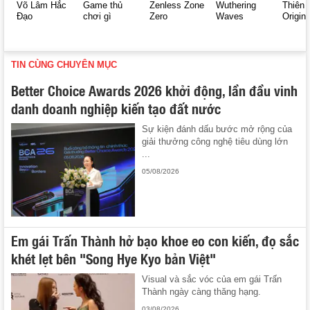
Võ Lâm Hắc
Game thủ
Zenless Zone
Wuthering
Thiên 
Đạo
chơi gì
Zero
Waves
Origin
TIN CÙNG CHUYÊN MỤC
Better Choice Awards 2026 khởi động, lần đầu vinh
danh doanh nghiệp kiến tạo đất nước
Sự kiện đánh dấu bước mở rộng của
giải thưởng công nghệ tiêu dùng lớn
...
05/08/2026
Em gái Trấn Thành hở bạo khoe eo con kiến, đọ sắc
khét lẹt bên "Song Hye Kyo bản Việt"
Visual và sắc vóc của em gái Trấn
Thành ngày càng thăng hạng.
03/08/2026