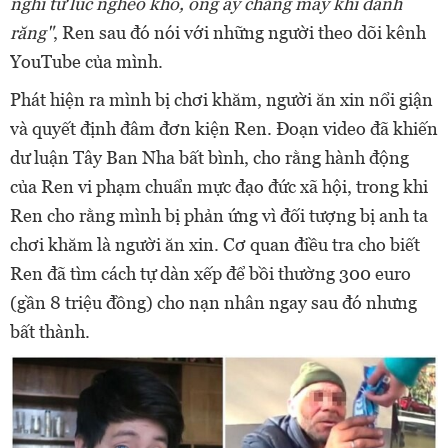
nghĩ từ lúc nghèo khổ, ông ấy chẳng mấy khi đánh
răng"
, Ren sau đó nói với những người theo dõi kênh
YouTube của mình.
Phát hiện ra mình bị chơi khăm, người ăn xin nổi giận
và quyết định đâm đơn kiện Ren.
Đoạn video đã khiến
dư luận Tây Ban Nha bất bình, cho rằng hành động
của Ren vi phạm chuẩn mực đạo đức xã hội, trong khi
Ren cho rằng mình bị phản ứng vì đối tượng bị anh ta
chơi khăm là người ăn xin. Cơ quan điều tra cho biết
Ren đã tìm cách tự dàn xếp để bồi thường 300 euro
(gần 8 triệu đồng) cho nạn nhân ngay sau đó nhưng
bất thành.