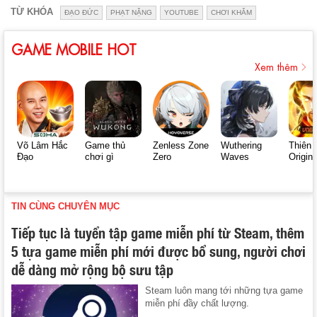
TỪ KHÓA
ĐẠO ĐỨC
PHẠT NẶNG
YOUTUBE
CHƠI KHĂM
GAME MOBILE HOT
Xem thêm
Võ Lâm Hắc
Game thủ
Zenless Zone
Wuthering
Thiên 
Đạo
chơi gì
Zero
Waves
Origin
TIN CÙNG CHUYÊN MỤC
Tiếp tục là tuyển tập game miễn phí từ Steam, thêm
5 tựa game miễn phí mới được bổ sung, người chơi
dễ dàng mở rộng bộ sưu tập
Steam luôn mang tới những tựa game
miễn phí đầy chất lượng.