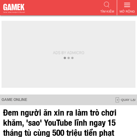
TÌM KIẾM
MỞ RỘNG
GAME ONLINE
QUAY LẠI
Đem người ăn xin ra làm trò chơi
khăm, 'sao' YouTube lĩnh ngay 15
tháng tù cùng 500 triệu tiền phạt