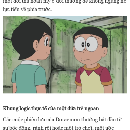
một đối thủ hoàn mỹ ở đời thường để không ngừng nỗ
lực tiến về phía trước.
Khung logic thực tế của một đứa trẻ ngoan
Các cuộc phiêu lưu của Doraemon thường bắt đầu từ
sự bốc đồng, rảnh rỗi hoặc một trò chơi, một ước