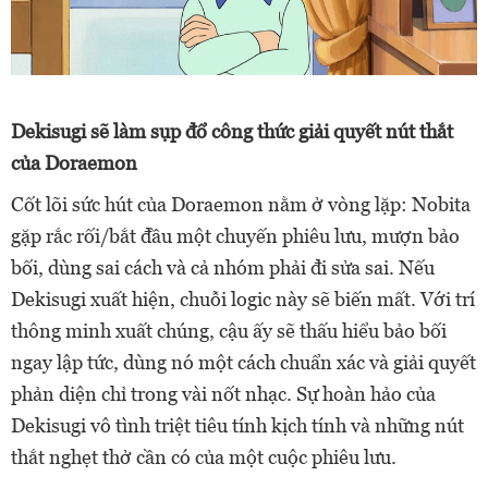
Dekisugi sẽ làm sụp đổ công thức giải quyết nút thắt
của Doraemon
Cốt lõi sức hút của Doraemon nằm ở vòng lặp: Nobita
gặp rắc rối/bắt đầu một chuyến phiêu lưu, mượn bảo
bối, dùng sai cách và cả nhóm phải đi sửa sai. Nếu
Dekisugi xuất hiện, chuỗi logic này sẽ biến mất. Với trí
thông minh xuất chúng, cậu ấy sẽ thấu hiểu bảo bối
ngay lập tức, dùng nó một cách chuẩn xác và giải quyết
phản diện chỉ trong vài nốt nhạc. Sự hoàn hảo của
Dekisugi vô tình triệt tiêu tính kịch tính và những nút
thắt nghẹt thở cần có của một cuộc phiêu lưu.