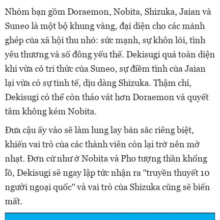
Nhóm bạn gồm Doraemon, Nobita, Shizuka, Jaian và
Suneo là một bộ khung vàng, đại diện cho các mảnh
ghép của xã hội thu nhỏ: sức mạnh, sự khôn lỏi, tình
yêu thương và số đông yếu thế. Dekisugi quá toàn diện
khi vừa có tri thức của Suneo, sự điềm tĩnh của Jaian
lại vừa có sự tinh tế, dịu dàng Shizuka. Thậm chí,
Dekisugi có thể còn tháo vát hơn Doraemon và quyết
tâm không kém Nobita.
Đưa cậu ấy vào sẽ làm lung lay bản sắc riêng biệt,
khiến vai trò của các thành viên còn lại trở nên mờ
nhạt. Đơn cử như ở Nobita và Pho tượng thần khổng
lồ, Dekisugi sẽ ngay lập tức nhận ra "truyền thuyết 10
người ngoại quốc" và vai trò của Shizuka cũng sẽ biến
mất.