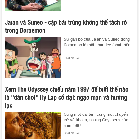
Jaian và Suneo - cặp bài trùng không thể tách rời
trong Doraemon
Sự gắn bó của Jaian và Suneo trong
Doraemon là một char dev (phát triển
...
31/07/2026
Xem The Odyssey chiếu năm 1997 để biết thế nào
là "dân chơi" Hy Lạp cổ đại: ngạo mạn và hưởng
lạc
Cùng một cái tên, cùng một chuyến
trở về Ithaca, nhưng Odysseus của
năm 1997 ...
30/07/2026