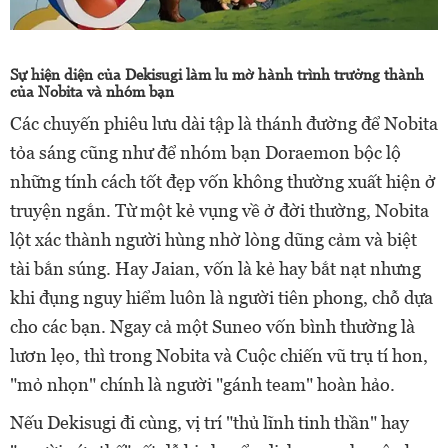
Sự hiện diện của Dekisugi làm lu mờ hành trình trưởng thành
của Nobita và nhóm bạn
Các chuyến phiêu lưu dài tập là thánh đường để Nobita
tỏa sáng cũng như để nhóm bạn Doraemon bộc lộ
những tính cách tốt đẹp vốn không thường xuất hiện ở
truyện ngắn. Từ một kẻ vụng về ở đời thường, Nobita
lột xác thành người hùng nhờ lòng dũng cảm và biệt
tài bắn súng. Hay Jaian, vốn là kẻ hay bắt nạt nhưng
khi đụng nguy hiểm luôn là người tiên phong, chỗ dựa
cho các bạn. Ngay cả một Suneo vốn bình thường là
lươn lẹo, thì trong Nobita và Cuộc chiến vũ trụ tí hon,
"mỏ nhọn" chính là người "gánh team" hoàn hảo.
Nếu Dekisugi đi cùng, vị trí "thủ lĩnh tinh thần" hay