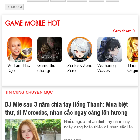
DEKISUGI
GAME MOBILE HOT
Xem thêm
Võ Lâm Hắc
Game thủ
Zenless Zone
Wuthering
Thiên 
Đạo
chơi gì
Zero
Waves
Origin
TIN CÙNG CHUYÊN MỤC
DJ Mie sau 3 năm chia tay Hồng Thanh: Mua biệt
thự, đi Mercedes, nhan sắc ngày càng lên hương
Nhiều người nhận định mỹ nhân này
ngày càng hoàn thiện cả nhan sắc lẫn
...