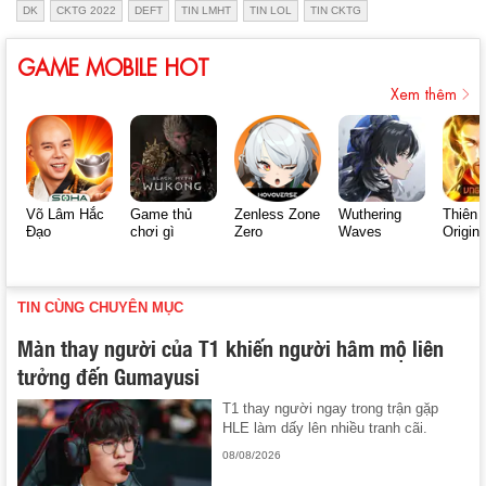
DK
CKTG 2022
DEFT
TIN LMHT
TIN LOL
TIN CKTG
GAME MOBILE HOT
Xem thêm
Võ Lâm Hắc
Game thủ
Zenless Zone
Wuthering
Thiên 
Đạo
chơi gì
Zero
Waves
Origin
TIN CÙNG CHUYÊN MỤC
Màn thay người của T1 khiến người hâm mộ liên
tưởng đến Gumayusi
T1 thay người ngay trong trận gặp
HLE làm dấy lên nhiều tranh cãi.
08/08/2026