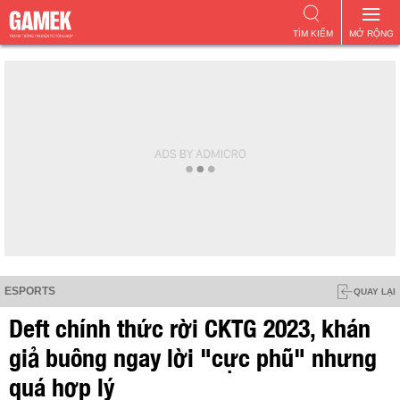
TÌM KIẾM
MỞ RỘNG
ESPORTS
QUAY LẠI
Deft chính thức rời CKTG 2023, khán
giả buông ngay lời "cực phũ" nhưng
quá hợp lý