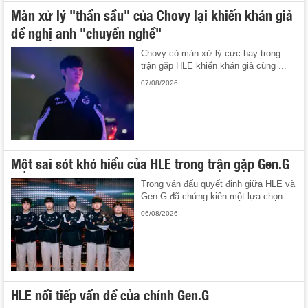
Màn xử lý "thần sầu" của Chovy lại khiến khán giả
đề nghị anh "chuyển nghề"
Chovy có màn xử lý cực hay trong
trận gặp HLE khiến khán giả cũng ...
07/08/2026
Một sai sót khó hiểu của HLE trong trận gặp Gen.G
Trong ván đấu quyết định giữa HLE và
Gen.G đã chứng kiến một lựa chọn ...
06/08/2026
HLE nối tiếp vấn đề của chính Gen.G