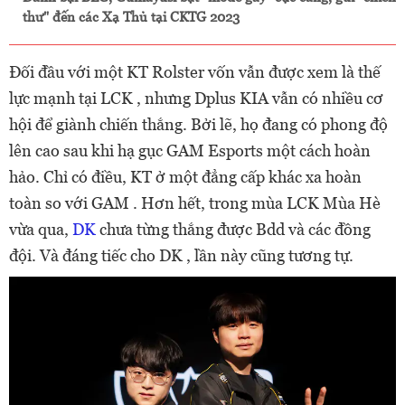
thư" đến các Xạ Thủ tại CKTG 2023
Đối đầu với một KT Rolster vốn vẫn được xem là thế
lực mạnh tại LCK , nhưng Dplus KIA vẫn có nhiều cơ
hội để giành chiến thắng. Bởi lẽ, họ đang có phong độ
lên cao sau khi hạ gục GAM Esports một cách hoàn
hảo. Chỉ có điều, KT ở một đẳng cấp khác xa hoàn
toàn so với GAM . Hơn hết, trong mùa LCK Mùa Hè
vừa qua,
DK
chưa từng thắng được Bdd và các đồng
đội. Và đáng tiếc cho DK , lần này cũng tương tự.