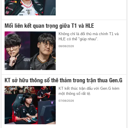
Mối liên kết quan trọng giữa T1 và HLE
Không chỉ là đối thủ mà chính T1 và
HLE có thể "giúp nhau".
08/08/2026
KT sở hữu thông số thê thảm trong trận thua Gen.G
KT kết thúc trận đấu với Gen.G kèm
một thông số rất tệ.
07/08/2026