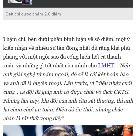
Deft chỉ được chấm 2.6 điểm
Thậm chí, bên dưới phần bình luận về số điểm, một ý
kiến nhận về nhiều sự tán đồng nhất dù rằng khá phũ
phàng với một ngôi sao đã cống hiến hết cả thanh
xuân và những gì tốt nhất của mình cho
LMHT
:
"Nếu
anh giải nghệ từ năm ngoái, đó sẽ là cái kết hoàn hảo
và anh đã là huyền thoại. Lần trước, vì "điệu nhảy cuối
cùng", cả đội đã giúp anh có được chức vô địch CKTG.
Nhưng lần này, khi đội của anh cần sát thương, thì anh
lại chọn chơi an toàn. Điều đó ổn thôi, nhưng chắc
chắn là rất thất vọng đấy"
.