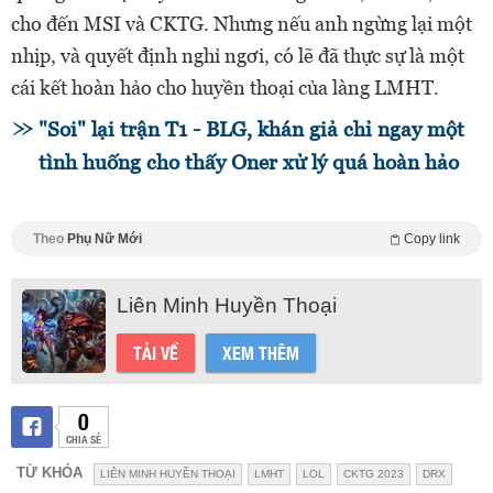
cho đến MSI và CKTG. Nhưng nếu anh ngừng lại một
nhịp, và quyết định nghỉ ngơi, có lẽ đã thực sự là một
cái kết hoàn hảo cho huyền thoại của làng LMHT.
"Soi" lại trận T1 - BLG, khán giả chỉ ngay một
tình huống cho thấy Oner xử lý quá hoàn hảo
Theo
Phụ Nữ Mới
Copy link
Liên Minh Huyền Thoại
TẢI VỀ
XEM THÊM
0
CHIA SẺ
TỪ KHÓA
LIÊN MINH HUYỀN THOẠI
LMHT
LOL
CKTG 2023
DRX