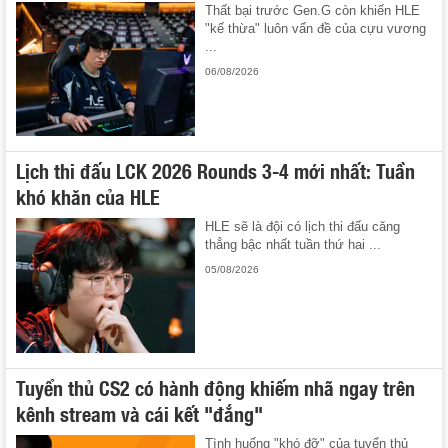
Thất bại trước Gen.G còn khiến HLE
"kế thừa" luôn vấn đề của cựu vương
...
06/08/2026
Lịch thi đấu LCK 2026 Rounds 3-4 mới nhất: Tuần
khó khăn của HLE
HLE sẽ là đội có lịch thi đấu căng
thẳng bậc nhất tuần thứ hai ...
05/08/2026
Tuyển thủ CS2 có hành động khiếm nhã ngay trên
kênh stream và cái kết "đắng"
Tình huống "khó đỡ" của tuyển thủ