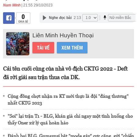
Nam Minh
| 21:55 29/10/2023
0
Nghe đọc bài
2:13
CHIA SẺ
Liên Minh Huyền Thoại
TẢI VỀ
XEM THÊM
Cái tên cuối cùng của nhà vô địch CKTG 2022 - Deft
đã rời giải sau trận thua của DK.
Cộng đồng chợt nhận ra KT mới thực là đội "đáng thương"
nhất CKTG 2023
"Soi" lại trận T1 - BLG, khán giả chỉ ngay một tình huống cho
thấy Oner xử lý quá hoàn hảo
Đánh bại BLG, Gumayusi bật "mode gáy" cực căng, gửi "chiến