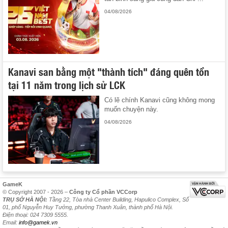
04/08/2026
Kanavi san bằng một "thành tích" đáng quên tồn
tại 11 năm trong lịch sử LCK
Có lẽ chính Kanavi cũng không mong
muốn chuyện này.
04/08/2026
GameK
© Copyright 2007 - 2026 –
Công ty Cổ phần VCCorp
TRỤ SỞ HÀ NỘI:
Tầng 22, Tòa nhà Center Building, Hapulico Complex, Số
01, phố Nguyễn Huy Tưởng, phường Thanh Xuân, thành phố Hà Nội.
Điện thoại: 024 7309 5555.
Email:
info@gamek.vn