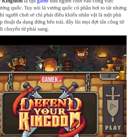
r Kingdom
là tựa
game
đưa người chơi vào công việc
ơng quốc. Tuy nói là vương quốc có phần hơi to tát nhưng
 thì người chơi sẽ chỉ phải điều khiển nhân vật là một phù
p thuật đa dạng đứng bên trái, đẩy lùi mọi đợt tấn công từ
i chuyển từ phải sang.