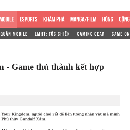
MOBILE
ESPORTS
KHÁM PHÁ
MANGA/FILM
HÓNG
CỘNG
 QUÂN MOBILE
LMHT: TỐC CHIẾN
GAMING GEAR
GAME ON
 - Game thủ thành kết hợp
 Your Kingdom, người chơi rất dễ liên tưởng nhân vật mà mình
ới Phù thủy Gandalf Xám.