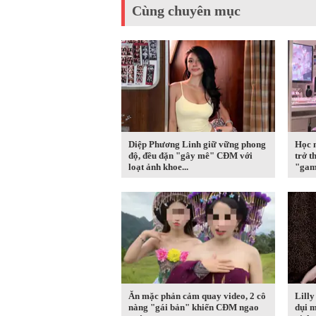
Cùng chuyên mục
Diệp Phương Linh giữ vững phong
Học n
độ, đều đặn "gây mê" CĐM với
trở t
loạt ảnh khoe...
"game
Ăn mặc phản cảm quay video, 2 cô
Lilly
nàng "gái bản" khiến CĐM ngao
dụi m