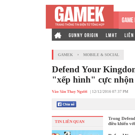
GAME 
GUNNY ORIGIN
LMHT
LIÊN
GAMEK
›
MOBILE & SOCIAL
Defend Your Kingdom
"xếp hình" cực nhộn
Vào Sân Thay Người
|
12/12/2016 07:37 PM
Trong Defend
TIN LIÊN QUAN
điều khiển v