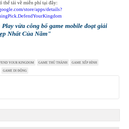
 thể tải về miễn phí tại đây:
.google.com/store/apps/details?
ningPick.DefendYourKingdom
 Play vừa công bố game mobile đoạt giải
ẹp Nhất Của Năm"
FEND YOUR KINGDOM
GAME THỦ THÀNH
GAME XẾP HÌNH
GAME DI ĐỘNG