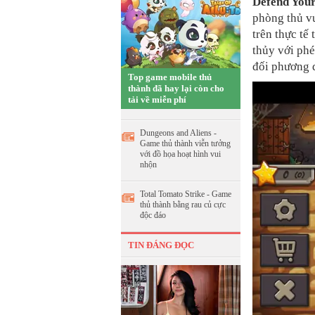
Defend You
phòng thủ vư
trên thực tế
thủy với phé
đối phương d
Top game mobile thủ
thành đã hay lại còn cho
tải về miễn phí
Dungeons and Aliens -
Game thủ thành viễn tưởng
với đồ họa hoạt hình vui
nhộn
Total Tomato Strike - Game
thủ thành bằng rau củ cực
độc đáo
TIN ĐÁNG ĐỌC