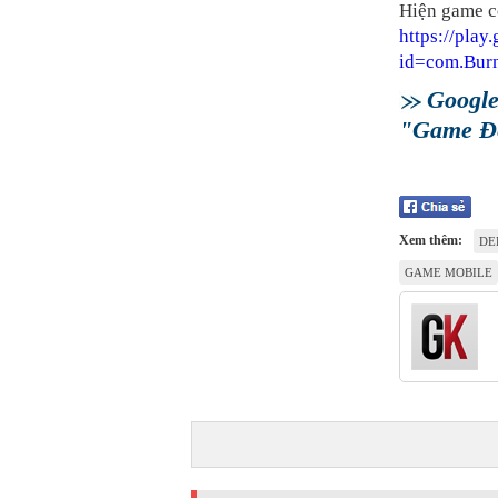
Hiện game có
https://play
id=com.Bur
Google
"Game Đ
Xem thêm:
DE
GAME MOBILE