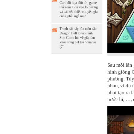
Card đồ họa 'đột tử', game
thủ ném luôn vào lò nướng
và cái kết khiến chuyên gia
cũng phải ngả mũ!
Tranh cãi nảy lửa toàn cầu:
Dragon Ball lộ tạo hình
Son Goku lúc về già, fan
khóc ròng hét lên "quá vô
lý"
Sau mỗi lần 
hình giống G
phương. Tùy
nhau, ví dụ 
nhạt tạo ra 
nước lũ, …, 