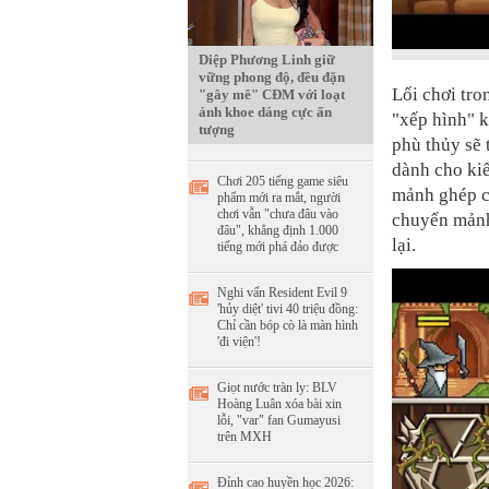
Diệp Phương Linh giữ
vững phong độ, đều đặn
Lối chơi tro
"gây mê" CĐM với loạt
ảnh khoe dáng cực ấn
"xếp hình" k
tượng
phù thủy sẽ 
dành cho kiể
Chơi 205 tiếng game siêu
mảnh ghép c
phẩm mới ra mắt, người
chơi vẫn "chưa đâu vào
chuyển mảnh 
đâu", khẳng định 1.000
lại.
tiếng mới phá đảo được
Nghi vấn Resident Evil 9
'hủy diệt' tivi 40 triệu đồng:
Chỉ cần bóp cò là màn hình
'đi viện'!
Giọt nước tràn ly: BLV
Hoàng Luân xóa bài xin
lỗi, "var" fan Gumayusi
trên MXH
Đỉnh cao huyền học 2026: