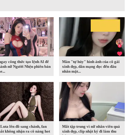
gay công thức tạo lệnh AI để
Màn "tự hủy" hình ảnh của cô gái
hành nữ Người Nhện phiên bản
xinh đẹp, dân mạng đọc đến đâu
...
nhăn mặt...
 Luta lên đồ sang chảnh, fan
Mất tập trung vì nữ nhân viên quá
ắt không nhận ra cô nàng hot
xinh đẹp, clip nhật ký đi làm thu