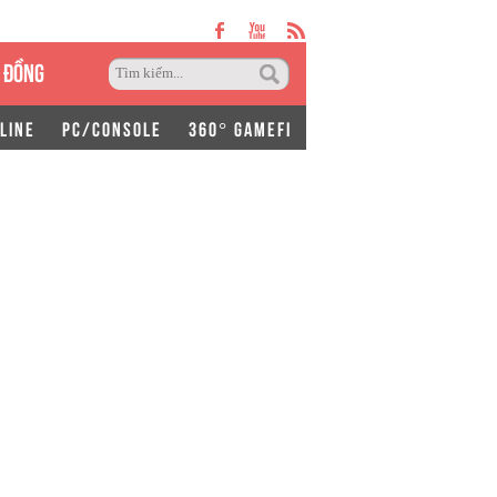
 ĐỒNG
LINE
PC/CONSOLE
360° GAMEFI