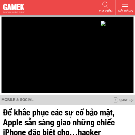
TÌM KIẾM
MỞ RỘNG
MOBILE & SOCIAL
QUAY LẠI
Để khắc phục các sự cố bảo mật,
Apple sẵn sàng giao những chiếc
iPhone đặc biệt cho…hacker