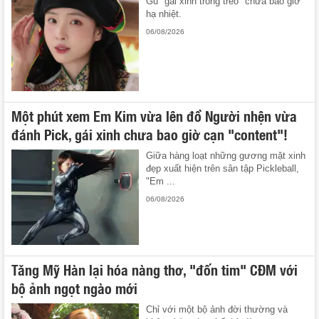
Gu "gái xinh trong trẻo" chưa bao giờ
hạ nhiệt.
06/08/2026
Một phút xem Em Kim vừa lên đồ Người nhện vừa
đánh Pick, gái xinh chưa bao giờ cạn "content"!
Giữa hàng loạt những gương mặt xinh
đẹp xuất hiện trên sân tập Pickleball,
"Em ...
06/08/2026
Tăng Mỹ Hàn lại hóa nàng thơ, "đốn tim" CĐM với
bộ ảnh ngọt ngào mới
Chỉ với một bộ ảnh đời thường và