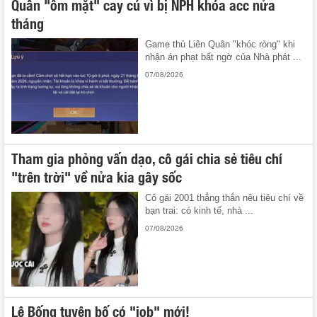
Quân "ôm mặt" cay cú vì bị NPH khóa acc nửa
tháng
Game thủ Liên Quân "khóc ròng" khi
nhận án phạt bất ngờ của Nhà phát ...
07/08/2026
Tham gia phỏng vấn dạo, cô gái chia sẻ tiêu chí
"trên trời" về nửa kia gây sốc
Cô gái 2001 thẳng thắn nêu tiêu chí về
bạn trai: có kinh tế, nhà ...
07/08/2026
Lê Bống tuyên bố có "job" mới!