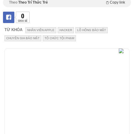
Theo
Theo Trí Thức Trẻ
Copy link
0
CHIA SẺ
TỪ KHÓA
NHÂN VIÊN APPLE
HACKER
LỖ HỔNG BẢO MẬT
CHUYÊN GIA BẢO MẬT
TỔ CHỨC TỘI PHẠM