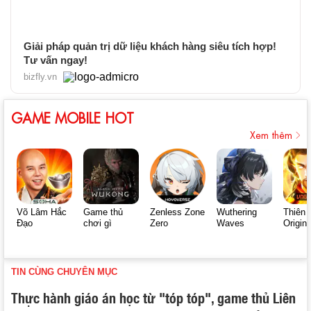
Giải pháp quản trị dữ liệu khách hàng siêu tích hợp!
Tư vấn ngay!
bizfly.vn
GAME MOBILE HOT
Xem thêm
Võ Lâm Hắc
Game thủ
Zenless Zone
Wuthering
Thiên 
Đạo
chơi gì
Zero
Waves
Origin
TIN CÙNG CHUYÊN MỤC
Thực hành giáo án học từ "tóp tóp", game thủ Liên