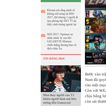
Kkoma nói rằng mình sẽ
không nổi nóng tại MSI
2017, thế nhưng 1 người đi
qua phòng tập SKT T1 lại
thấy cảnh tượng ngược lại
MSI 2017: Optimus tự
nhận mình 'tạ' sau khi
GIGABYTE Marines
chiến thắng đương kim vô
địch châu Âu
TIN ĐÁNG ĐỌC
Bước vào trậ
Nam đã quyế
vào một mục 
Còn với WE,
Màn thay người của T1
chịu bằng lư
khiến người hâm mộ liên
còn sát thươ
tưởng đến Gumayusi