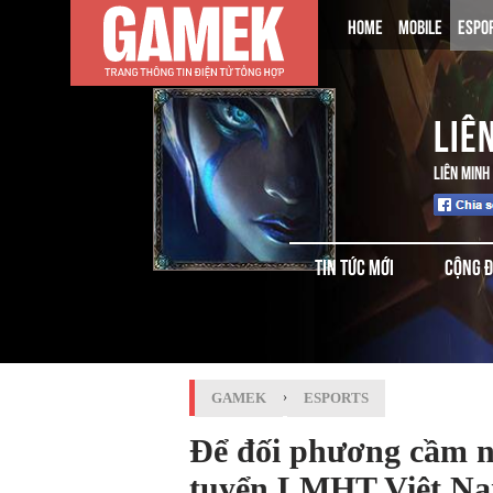
HOME
MOBILE
ESPO
LIÊ
LIÊN MINH
TIN TỨC MỚI
CỘNG 
GAMEK
›
ESPORTS
Để đối phương cầm n
tuyển LMHT Việt Na