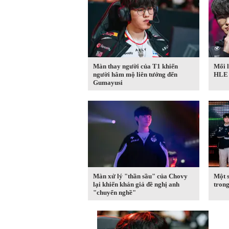
Màn thay người của T1 khiến
Mối l
người hâm mộ liên tưởng đến
HLE
Gumayusi
Màn xử lý "thần sầu" của Chovy
Một s
lại khiến khán giả đề nghị anh
tron
"chuyển nghề"