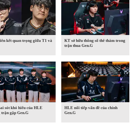
iên kết quan trọng giữa T1 và
KT sở hữu thông số thê thảm trong
trận thua Gen.G
ai sót khó hiểu của HLE
HLE nối tiếp vấn đề của chính
g trận gặp Gen.G
Gen.G