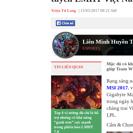
Triệu Tử Long
|
15/05/2017 09:21 AM
Liên Minh Huyền T
ESPORTS
Mặc dù có khở
TIN LIÊN QUAN
giúp Team WE
Rạng sáng n
MSI 2017
, 
Gigabyte Mar
trong ngày h
chàng trai V
Top 4 vị tướng dù chỉ là hỗ
LPL.
trợ nhưng có khả năng
“gank tem” cực mạnh
Cấm & Chọ
trong phiên bản LMHT
7.9