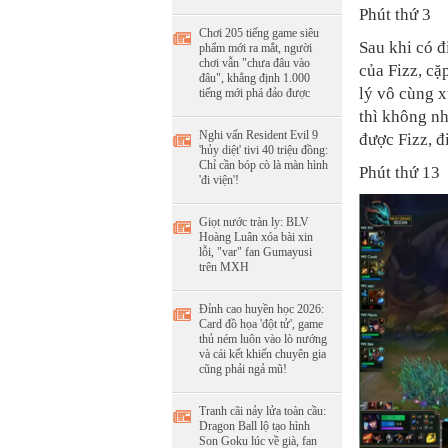
Phút thứ 3
Chơi 205 tiếng game siêu
Sau khi có đ
phẩm mới ra mắt, người
chơi vẫn "chưa đâu vào
của Fizz, cặ
đâu", khẳng định 1.000
lý vô cùng x
tiếng mới phá đảo được
thì không n
Nghi vấn Resident Evil 9
được Fizz, đ
'hủy diệt' tivi 40 triệu đồng:
Chỉ cần bóp cò là màn hình
Phút thứ 13
'đi viện'!
Giọt nước tràn ly: BLV
Hoàng Luân xóa bài xin
lỗi, "var" fan Gumayusi
trên MXH
Đỉnh cao huyền học 2026:
Card đồ họa 'đột tử', game
thủ ném luôn vào lò nướng
và cái kết khiến chuyên gia
cũng phải ngả mũ!
Tranh cãi nảy lửa toàn cầu:
Dragon Ball lộ tạo hình
Son Goku lúc về già, fan