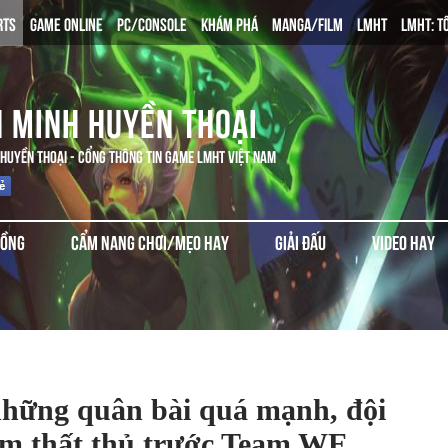
RTS
GAME ONLINE
PC/CONSOLE
KHÁM PHÁ
MANGA/FILM
LMHT
LMHT: T
N MINH HUYỀN THOẠI
 HUYỀN THOẠI - CỔNG THÔNG TIN GAME LMHT VIỆT NAM
ĐỒNG
CẨM NANG CHƠI/MẸO HAY
GIẢI ĐẤU
VIDEO HAY
hững quân bài quá mạnh, đội
m thất thủ trước Team WE