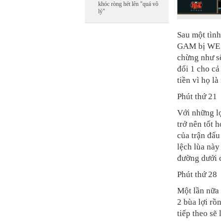
khóc ròng hét lên "quá vô
lý"
Sau một tìn
GAM bị WE é
chừng như sẽ
đổi 1 cho c
tiền vì họ l
Phút thứ 21
Với những l
trở nên tốt 
của trận đấ
lệch lùa này
đường dưới c
Phút thứ 28
Một lần nữa 
2 bùa lợi rồ
tiếp theo sẽ