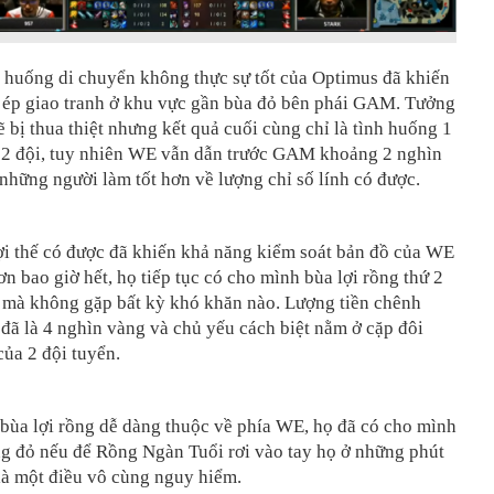
h huống di chuyển không thực sự tốt của Optimus đã khiến
p giao tranh ở khu vực gần bùa đỏ bên phái GAM. Tưởng
 bị thua thiệt nhưng kết quả cuối cùng chỉ là tình huống 1
ả 2 đội, tuy nhiên WE vẫn dẫn trước GAM khoảng 2 nghìn
à những người làm tốt hơn về lượng chỉ số lính có được.
ợi thế có được đã khiến khả năng kiểm soát bản đồ của WE
hơn bao giờ hết, họ tiếp tục có cho mình bùa lợi rồng thứ 2
u mà không gặp bất kỳ khó khăn nào. Lượng tiền chênh
 đã là 4 nghìn vàng và chủ yếu cách biệt nằm ở cặp đôi
ủa 2 đội tuyển.
bùa lợi rồng dễ dàng thuộc về phía WE, họ đã có cho mình
ng đỏ nếu để Rồng Ngàn Tuổi rơi vào tay họ ở những phút
 là một điều vô cùng nguy hiểm.