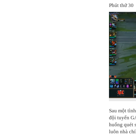
Phút thứ 30
Sau một tìn
đội tuyển G
huống quét s
luôn nhà chí