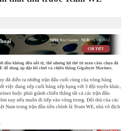
hoại
NPH:
Riot Games
NCB:
01/08/2012
CHI TIẾT
i đầu không đến nỗi tệ, thế nhưng lợi thế từ màn cấm chọn đã
 dễ dàng áp đặt lối chơi và chiến thắng Gigabyte Marines.
ay đã diễn ra những trận đấu cuối cùng của vòng bảng
với việc đang xếp cuối bảng xếp hạng với 3 đội tuyển khác,
ines buộc phải giành chiến thắng tất cả các trận đấu
ôm nay nếu muốn đi tiếp vào vòng trong. Đối thủ của các
iệt Nam trong trận đầu tiên chính là Team WE, nhà vô địch
n