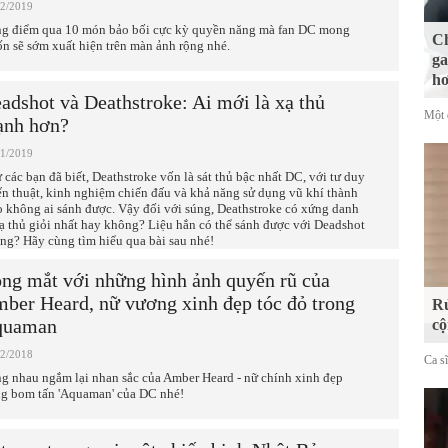
02/2019
g điểm qua 10 món bảo bối cực kỳ quyền năng mà fan DC mong
Ch
n sẽ sớm xuất hiện trên màn ảnh rộng nhé.
ga
hơ
adshot và Deathstroke: Ai mới là xạ thủ
Một 
nh hơn?
01/2019
 các bạn đã biết, Deathstroke vốn là sát thủ bậc nhất DC, với tư duy
ến thuật, kinh nghiệm chiến đấu và khả năng sử dụng vũ khí thành
o không ai sánh được. Vậy đối với súng, Deathstroke có xứng danh
xạ thủ giỏi nhất hay không? Liệu hắn có thể sánh được với Deadshot
ng? Hãy cùng tìm hiểu qua bài sau nhé!
ng mắt với những hình ảnh quyến rũ của
ber Heard, nữ vương xinh đẹp tóc đỏ trong
Rủ
quaman
cộ
12/2018
Ca s
g nhau ngắm lại nhan sắc của Amber Heard - nữ chính xinh đẹp
ng bom tấn 'Aquaman' của DC nhé!