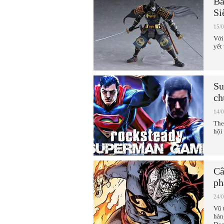
Ba
Si
15/
Với
yết
Su
ch
14/
The
hội
Câ
ph
24/
Vũ 
hàn