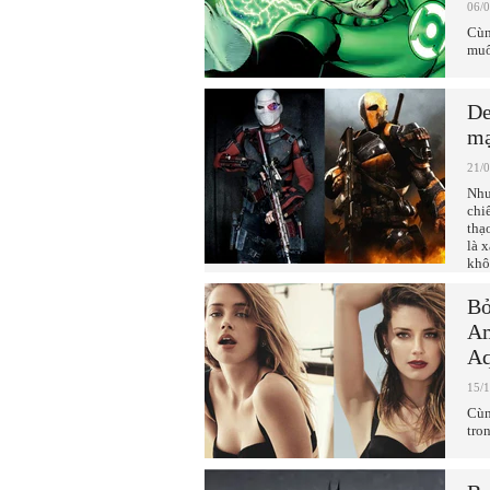
06/
Cùn
muố
De
mạ
21/
Như
chi
thạ
là 
khô
Bỏ
Am
A
15/
Cùn
tro