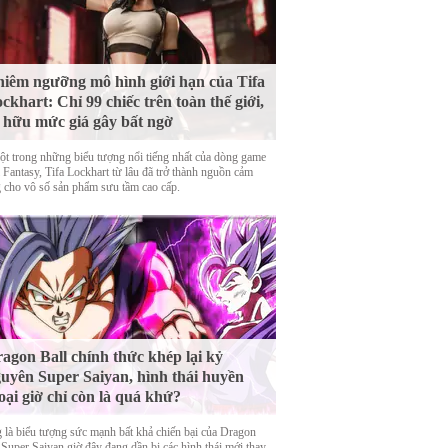
iêm ngưỡng mô hình giới hạn của Tifa
ckhart: Chỉ 99 chiếc trên toàn thế giới,
 hữu mức giá gây bất ngờ
ột trong những biểu tượng nổi tiếng nhất của dòng game
 Fantasy, Tifa Lockhart từ lâu đã trở thành nguồn cảm
 cho vô số sản phẩm sưu tầm cao cấp.
agon Ball chính thức khép lại kỷ
uyên Super Saiyan, hình thái huyền
oại giờ chỉ còn là quá khứ?
 là biểu tượng sức mạnh bất khả chiến bại của Dragon
 Super Saiyan giờ đây đang dần bị các hình thái mới thay