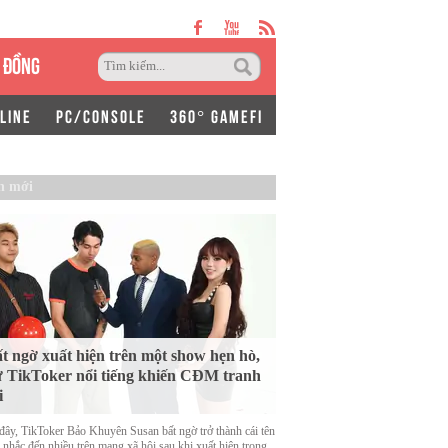
 ĐỒNG
LINE
PC/CONSOLE
360° GAMEFI
n mới
t ngờ xuất hiện trên một show hẹn hò,
 TikToker nổi tiếng khiến CĐM tranh
i
đây, TikToker Bảo Khuyên Susan bất ngờ trở thành cái tên
 nhắc đến nhiều trên mạng xã hội sau khi xuất hiện trong