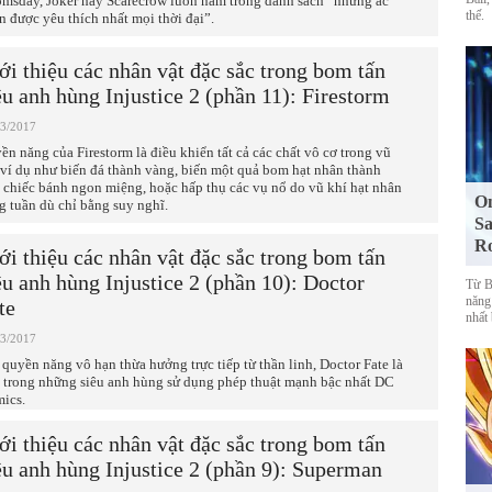
msday, Joker hay Scarecrow luôn nằm trong danh sách “những ác
thế.
n được yêu thích nhất mọi thời đại”.
ới thiệu các nhân vật đặc sắc trong bom tấn
êu anh hùng Injustice 2 (phần 11): Firestorm
03/2017
ền năng của Firestorm là điều khiển tất cả các chất vô cơ trong vũ
, ví dụ như biến đá thành vàng, biến một quả bom hạt nhân thành
 chiếc bánh ngon miệng, hoặc hấp thụ các vụ nổ do vũ khí hạt nhân
On
g tuần dù chỉ bằng suy nghĩ.
Sa
R
ới thiệu các nhân vật đặc sắc trong bom tấn
êu anh hùng Injustice 2 (phần 10): Doctor
Từ Bl
năng
te
nhất
03/2017
 quyền năng vô hạn thừa hưởng trực tiếp từ thần linh, Doctor Fate là
 trong những siêu anh hùng sử dụng phép thuật mạnh bậc nhất DC
ics.
ới thiệu các nhân vật đặc sắc trong bom tấn
êu anh hùng Injustice 2 (phần 9): Superman