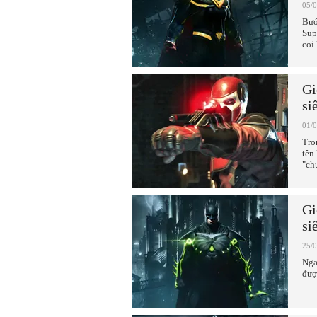
05/
Bướ
Sup
coi
Gi
si
01/
Tro
tên
"ch
Gi
si
25/
Nga
đượ