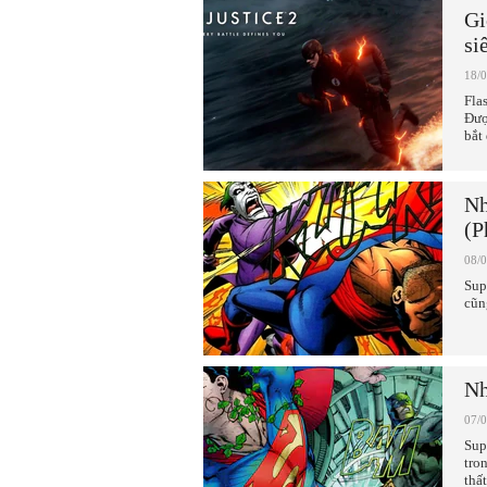
Gi
si
18/
Fla
Đượ
bắt
Nh
(P
08/
Sup
cũn
Nh
07/
Sup
tro
thấ