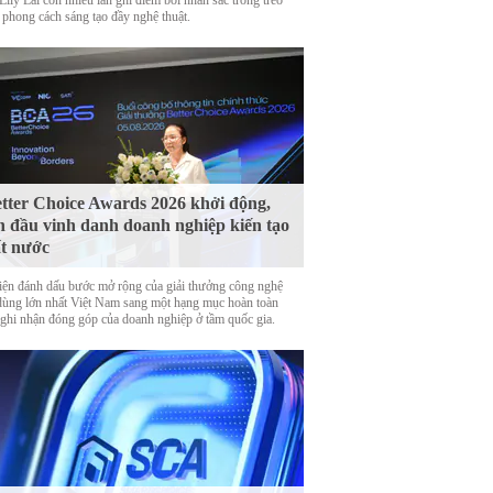
Lily Lai còn nhiều lần ghi điểm bởi nhan sắc trong trẻo
 phong cách sáng tạo đầy nghệ thuật.
tter Choice Awards 2026 khởi động,
n đầu vinh danh doanh nghiệp kiến tạo
t nước
iện đánh dấu bước mở rộng của giải thưởng công nghệ
 dùng lớn nhất Việt Nam sang một hạng mục hoàn toàn
 ghi nhận đóng góp của doanh nghiệp ở tầm quốc gia.