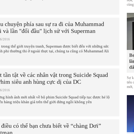
họa, 
cùng
u chuyện phía sau sự ra đi của Muhammad
i và lần "đối đầu" lịch sử với Superman
06/2016
 trong thế giới truyện tranh, Superman được biết đến với những sức
h phi thường thi ở ngoài thực tại, chúng ta cũng có Muhammad Ali
Be
lầ
đấ
t tần tật về các nhân vật trong Suicide Squad
Sự k
Phim siêu anh hùng cực dị của DC
tiêu
mới,
06/2016
ng hình ảnh mới nhất về bộ phim Suicide Squad tiếp tục được hé lộ
ến hàng triệu khán giả trên thế giới đứng ngồi không yên
 điều có thể bạn chưa biết về “chàng Dơi”
tman