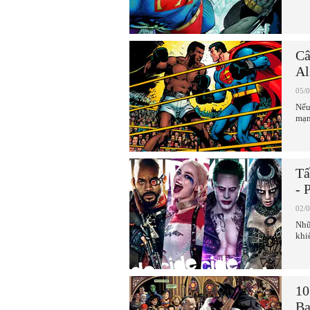
Câ
Al
05/
Nếu
mạn
Tấ
- 
02/
Nhữ
khi
10
Ba