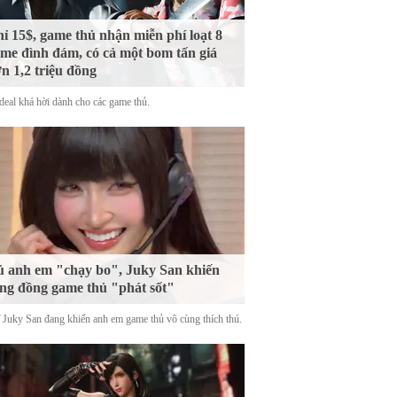
ỉ 15$, game thủ nhận miễn phí loạt 8
me đình đám, có cả một bom tấn giá
n 1,2 triệu đồng
deal khá hời dành cho các game thủ.
 anh em "chạy bo", Juky San khiến
ng đồng game thủ "phát sốt"
ĩ Juky San đang khiến anh em game thủ vô cùng thích thú.