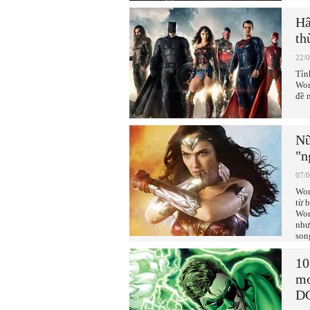
Hâ
th
22/
Tỉn
Wom
đề 
Nữ
"n
07/
Won
từ 
Won
như
son
10
mo
D