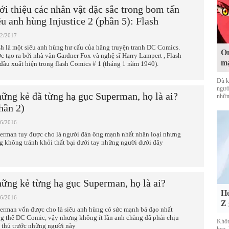
ới thiệu các nhân vật đặc sắc trong bom tấn
êu anh hùng Injustice 2 (phần 5): Flash
02/2017
sh là một siêu anh hùng hư cấu của hãng truyện tranh DC Comics.
On
c tạo ra bởi nhà văn Gardner Fox và nghệ sĩ Harry Lampert , Flash
mạ
 đầu xuất hiện trong flash Comics # 1 (tháng 1 năm 1940).
Dù k
ngườ
ững kẻ đã từng hạ gục Superman, họ là ai?
nhữn
hần 2)
06/2016
erman tuy được cho là người đàn ông mạnh nhất nhân loại nhưng
g không tránh khỏi thất bại dưới tay những người dưới đây
ững kẻ từng hạ gục Superman, họ là ai?
Hó
06/2016
Z 
erman vốn được cho là siêu anh hùng có sức mạnh bá đạo nhất
ng thế DC Comic, vậy nhưng không ít lần anh chàng đã phải chịu
Khôn
t thủ trước những người này