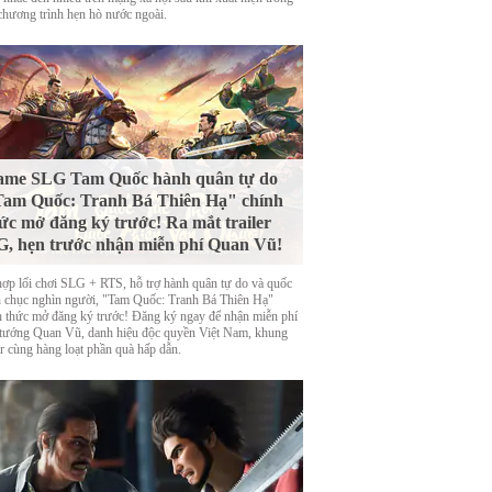
chương trình hẹn hò nước ngoài.
ame SLG Tam Quốc hành quân tự do
am Quốc: Tranh Bá Thiên Hạ" chính
ức mở đăng ký trước! Ra mắt trailer
, hẹn trước nhận miễn phí Quan Vũ!
hợp lối chơi SLG + RTS, hỗ trợ hành quân tự do và quốc
n chục nghìn người, "Tam Quốc: Tranh Bá Thiên Hạ"
h thức mở đăng ký trước! Đăng ký ngay để nhận miễn phí
 tướng Quan Vũ, danh hiệu độc quyền Việt Nam, khung
ar cùng hàng loạt phần quà hấp dẫn.