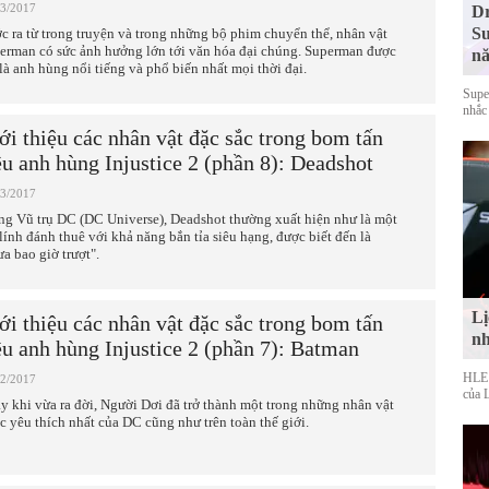
03/2017
Dr
Su
c ra từ trong truyện và trong những bộ phim chuyển thể, nhân vật
erman có sức ảnh hưởng lớn tới văn hóa đại chúng. Superman được
nă
 là anh hùng nổi tiếng và phổ biến nhất mọi thời đại.
Supe
nhắc
ới thiệu các nhân vật đặc sắc trong bom tấn
êu anh hùng Injustice 2 (phần 8): Deadshot
03/2017
ng Vũ trụ DC (DC Universe), Deadshot thường xuất hiện như là một
 lính đánh thuê với khả năng bắn tỉa siêu hạng, được biết đến là
ưa bao giờ trượt".
Lị
ới thiệu các nhân vật đặc sắc trong bom tấn
nh
êu anh hùng Injustice 2 (phần 7): Batman
HLE s
02/2017
của 
y khi vừa ra đời, Người Dơi đã trở thành một trong những nhân vật
c yêu thích nhất của DC cũng như trên toàn thế giới.