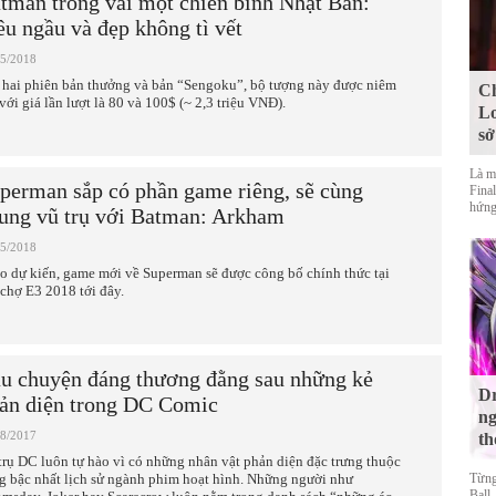
tman trong vai một chiến binh Nhật Bản:
êu ngầu và đẹp không tì vết
05/2018
 hai phiên bản thưởng và bản “Sengoku”, bộ tượng này được niêm
Ch
 với giá lần lượt là 80 và 100$ (~ 2,3 triệu VNĐ).
Lo
sở
Là m
perman sắp có phần game riêng, sẽ cùng
Final
hứng
ung vũ trụ với Batman: Arkham
05/2018
o dự kiến, game mới về Superman sẽ được công bố chính thức tại
 chợ E3 2018 tới đây.
u chuyện đáng thương đằng sau những kẻ
Dr
ản diện trong DC Comic
ng
08/2017
th
trụ DC luôn tự hào vì có những nhân vật phản diện đặc trưng thuộc
g bậc nhất lịch sử ngành phim hoạt hình. Những người như
Từng
Ball,