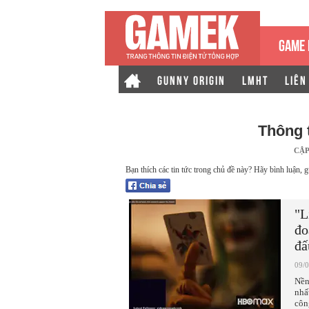
GAME 
GUNNY ORIGIN
LMHT
LIÊN
Thông 
CẬP
Bạn thích các tin tức trong chủ đề này? Hãy bình luận, g
"L
đo
đấ
09/
Nền
nhấ
côn