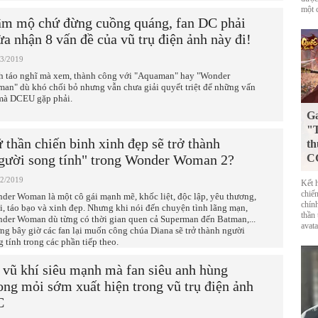
một 
m mộ chứ đừng cuồng quáng, fan DC phải
ừa nhận 8 vấn đề của vũ trụ điện ảnh này đi!
03/2019
h táo nghĩ mà xem, thành công với "Aquaman" hay "Wonder
an" dù khó chối bỏ nhưng vẫn chưa giải quyết triệt để những vấn
mà DCEU gặp phải.
G
"T
 thần chiến binh xinh đẹp sẽ trở thành
th
gười song tính" trong Wonder Woman 2?
CG
02/2019
Kết 
chiế
der Woman là một cô gái mạnh mẽ, khốc liệt, độc lập, yêu thương,
chín
bi, táo bạo và xinh đẹp. Nhưng khi nói đến chuyện tình lãng mạn,
thần
der Woman dù từng có thời gian quen cả Superman đến Batman,...
avat
ng bây giờ các fan lại muốn công chúa Diana sẽ trở thành người
g tính trong các phần tiếp theo.
 vũ khí siêu mạnh mà fan siêu anh hùng
ng mỏi sớm xuất hiện trong vũ trụ điện ảnh
C