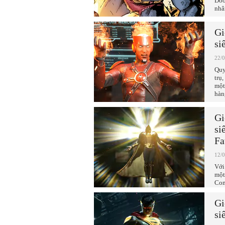
Doo
nhâ
Gi
si
22/
Quy
trụ
một
hàn
Gi
si
Fa
12/
Với
một
Com
Gi
si