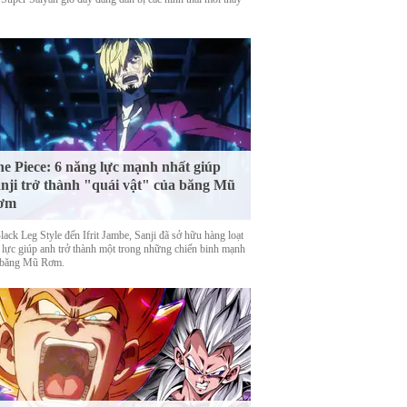
e Piece: 6 năng lực mạnh nhất giúp
nji trở thành "quái vật" của băng Mũ
ơm
ack Leg Style đến Ifrit Jambe, Sanji đã sở hữu hàng loạt
 lực giúp anh trở thành một trong những chiến binh mạnh
 băng Mũ Rơm.