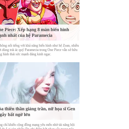
e Piece: Xếp hạng 8 màn biến hình
nh nhất của hệ Paramecia
hông nổi tiếng với khả năng biến hình như hệ Zoan, nhiều
i dùng trái ác quỷ Paramecia trong One Piece vẫn sở hữu
g hình thái sức mạnh đáng kinh ngạc.
a thiên thần giáng trần, nữ họa sĩ Gen
gây bất ngờ lớn
g chỉ khiến cộng đồng mạng yêu mến nhờ tài năng hội