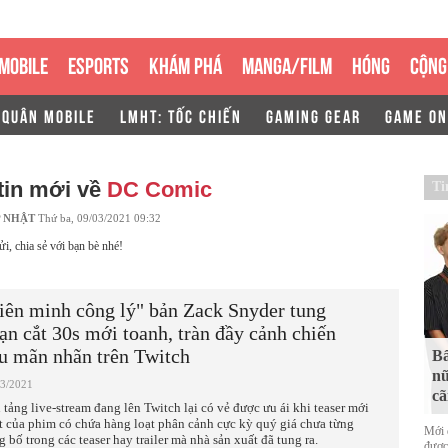
MOBILE
ESPORTS
KHÁM PHÁ
MANGA/FILM
HÓNG
CỘNG
 QUÂN MOBILE
LMHT: TỐC CHIẾN
GAMING GEAR
GAME ON
tin mới về
DC Comic
Ti
 NHẬT
Thứ ba, 09/03/2021 09:32
ửi, chia sẻ với bạn bè nhé!
iên minh công lý" bản Zack Snyder tung
ạn cắt 30s mới toanh, tràn đầy cảnh chiến
u mãn nhãn trên Twitch
Bấ
nữ
03/2021
cã
 tảng live-stream đang lên Twitch lại có vẻ được ưu ái khi teaser mới
t của phim có chứa hàng loạt phân cảnh cực kỳ quý giá chưa từng
Mới 
g bố trong các teaser hay trailer mà nhà sản xuất đã tung ra.
được