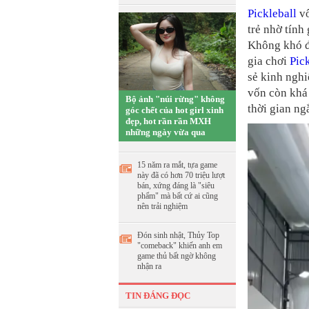
Pickleball
vố
trẻ nhờ tính 
Không khó để
gia chơi
Pic
sẻ kinh ngh
vốn còn khá 
Bộ ảnh "núi rừng" không
thời gian ng
góc chết của hot girl xinh
đẹp, hot rần rần MXH
những ngày vừa qua
15 năm ra mắt, tựa game
này đã có hơn 70 triệu lượt
bán, xứng đáng là "siêu
phẩm" mà bất cứ ai cũng
nên trải nghiệm
Đón sinh nhật, Thủy Top
"comeback" khiến anh em
game thủ bất ngờ không
nhận ra
TIN ĐÁNG ĐỌC