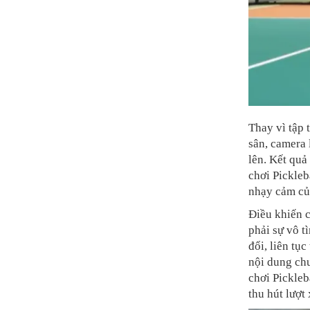
Thay vì tập 
sân, camera 
lên. Kết quả
chơi Pickleb
nhạy cảm củ
Điều khiến 
phải sự vô t
đổi, liên tụ
nội dung ch
chơi Pickleb
thu hút lượt