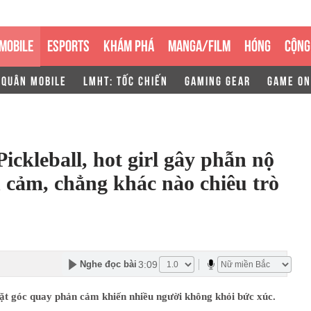
MOBILE
ESPORTS
KHÁM PHÁ
MANGA/FILM
HÓNG
CỘNG
 QUÂN MOBILE
LMHT: TỐC CHIẾN
GAMING GEAR
GAME ON
ckleball, hot girl gây phẫn nộ
 cảm, chẳng khác nào chiêu trò
3:09
Nghe đọc bài
đặt góc quay phản cảm khiến nhiều người không khỏi bức xúc.