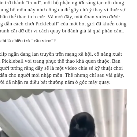
ần trở thành "trend", một bộ phận người sáng tạo nội dung
dụng bộ môn này như công cụ để gây chú ý thay vì thực sự
 thần thể thao tích cực. Và mới đây, một đoạn video được
g dẫn cách chơi Pickleball" của một hot girl đã khiến cộng
anh cãi dữ dội vì cách quay bị đánh giá là quá phản cảm.
chỉ là chiêu trò "câu view"?
lip ngắn đang lan truyền trên mạng xã hội, cô nàng xuất
n Pickleball với trang phục thể thao khá quen thuộc. Ban
gười tưởng rằng đây sẽ là một video chia sẻ kỹ thuật chơi
dẫn cho người mới nhập môn. Thế nhưng chỉ sau vài giây,
ời đã nhận ra điều bất thường nằm ở góc máy quay.