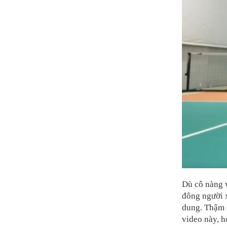
Dù cô nàng 
đông người 
dung. Thậm c
video này, h