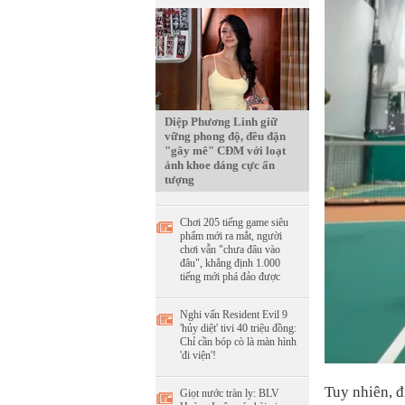
Diệp Phương Linh giữ
vững phong độ, đều đặn
"gây mê" CĐM với loạt
ảnh khoe dáng cực ấn
tượng
Chơi 205 tiếng game siêu
phẩm mới ra mắt, người
chơi vẫn "chưa đâu vào
đâu", khẳng định 1.000
tiếng mới phá đảo được
Nghi vấn Resident Evil 9
'hủy diệt' tivi 40 triệu đồng:
Chỉ cần bóp cò là màn hình
'đi viện'!
Tuy nhiên, đ
Giọt nước tràn ly: BLV