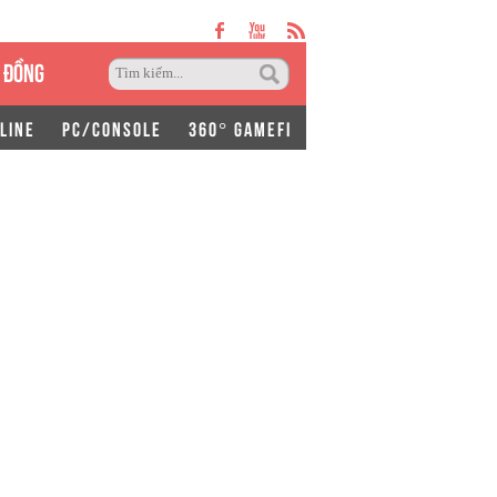
 ĐỒNG
LINE
PC/CONSOLE
360° GAMEFI