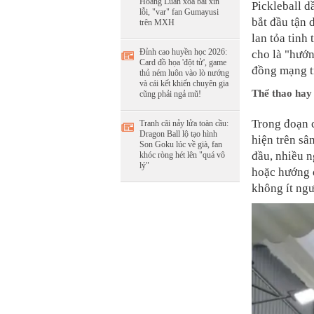
Hoàng Luân xóa bài xin
Pickleball d
lỗi, "var" fan Gumayusi
bắt đầu tận 
trên MXH
lan tỏa tinh
Đỉnh cao huyền học 2026:
cho là "hướn
Card đồ họa 'đột tử', game
đồng mạng tr
thủ ném luôn vào lò nướng
và cái kết khiến chuyên gia
Thể thao hay 
cũng phải ngả mũ!
Trong đoạn c
Tranh cãi nảy lửa toàn cầu:
Dragon Ball lộ tạo hình
hiện trên sâ
Son Goku lúc về già, fan
đầu, nhiều n
khóc ròng hét lên "quá vô
lý"
hoặc hướng 
không ít ngư