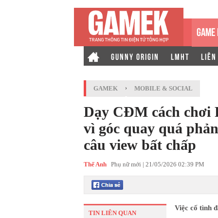
GAME 
GUNNY ORIGIN
LMHT
LIÊN
GAMEK
›
MOBILE & SOCIAL
Dạy CĐM cách chơi Pi
vì góc quay quá phản
câu view bất chấp
Thế Anh
Phụ nữ mới |
21/05/2026 02:39 PM
Việc cố tình 
TIN LIÊN QUAN